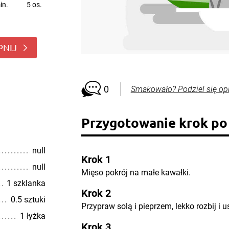
in.
5 os.
PNIJ
0
Smakowało? Podziel się op
Przygotowanie krok po
null
Krok 1
null
Mięso pokrój na małe kawałki.
1 szklanka
Krok 2
0.5 sztuki
Przypraw solą i pieprzem, lekko rozbij i
1 łyżka
Krok 3