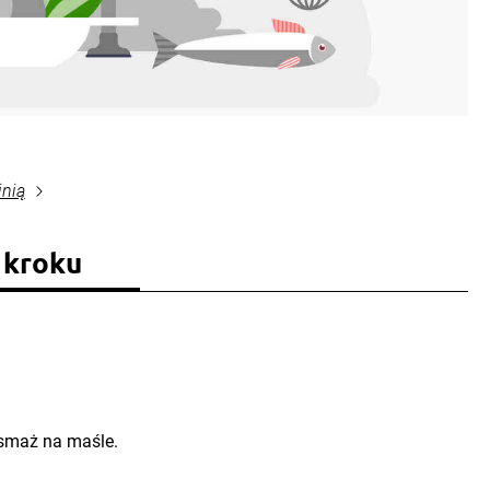
inią
 kroku
 usmaż na maśle.