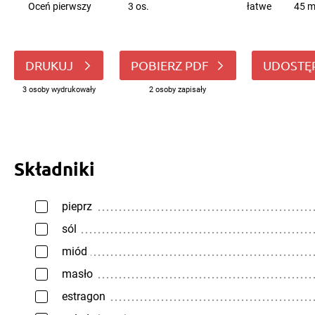
Oceń pierwszy
3 os.
łatwe
45 m
DRUKUJ
POBIERZ PDF
UDOSTĘ
3 osoby wydrukowały
2 osoby zapisały
Składniki
pieprz
sól
miód
masło
estragon