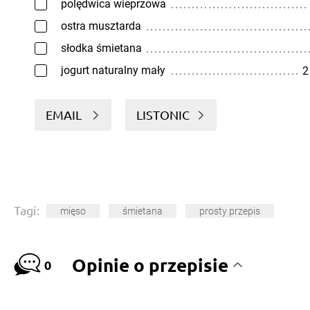
polędwica wieprzowa
ostra musztarda
słodka śmietana
jogurt naturalny mały
2
EMAIL
LISTONIC
Tagi:
mięso
śmietana
prosty przepis
Opinie o przepisie
0