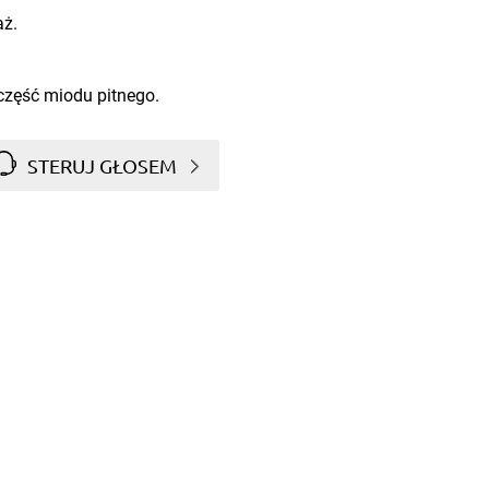
aż.
część miodu pitnego.
STERUJ GŁOSEM