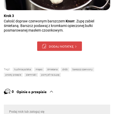
Krok 3
Całość dopraw czerwonym barszczem
Knorr
. Zupę zabiel
śmietaną. Barszcz podawaj z kromkami opieczonej bułki
posmarowanej masłem czosnkowym.
DODAJ NOTATKĘ
Tagi:
kuchnia polska
mięso
śmietana
drób
barszcz czerwony
prosty przepis
ziemniaki
pomysł na zupę
0
Opinie o przepisie