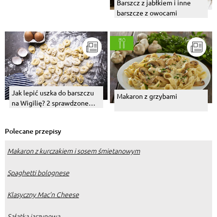
Barszcz z jabłkiem i inne
barszcze z owocami
Jak lepić uszka do barszczu
Makaron z grzybami
na Wigilię? 2 sprawdzone
metody
Polecane przepisy
Makaron z kurczakiem i sosem śmietanowym
Spaghetti bolognese
Klasyczny Mac’n Cheese
Sałatka jarzynowa