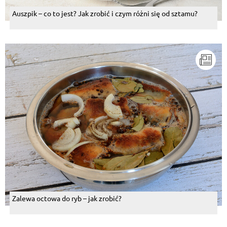
Auszpik – co to jest? Jak zrobić i czym różni się od sztamu?
Zalewa octowa do ryb – jak zrobić?