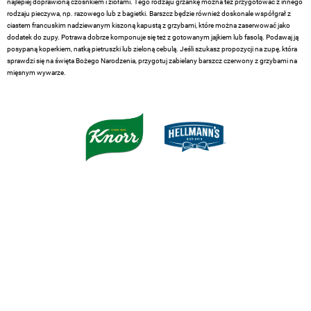
najlepiej doprawioną czosnkiem i ziołami. Tego rodzaju grzankę można też przygotować z innego
rodzaju pieczywa, np. razowego lub z bagietki. Barszcz będzie również doskonale współgrał z
ciastem francuskim nadziewanym kiszoną kapustą z grzybami, które można zaserwować jako
dodatek do zupy. Potrawa dobrze komponuje się też z gotowanym jajkiem lub fasolą. Podawaj ją
posypaną koperkiem, natką pietruszki lub zieloną cebulą. Jeśli szukasz propozycji na zupę, która
sprawdzi się na święta Bożego Narodzenia, przygotuj zabielany barszcz czerwony z grzybami na
mięsnym wywarze.