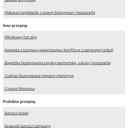
Makaron tagliatelle z sosem bolognese i mozzarellą
Inne przepisy
Piknikowy hot dog
Kanapka z szarpaną wieprzowiną i konfiturą z czerwonej cebuli
Bagietka faszerowana szynką parmeńską, rukolą i mozzarellą
Cukinia faszerowana mięsem mielonym
Croque Monsieur
Podobne przepisy
Barszcz polski
Kujawski barszcz czerwony