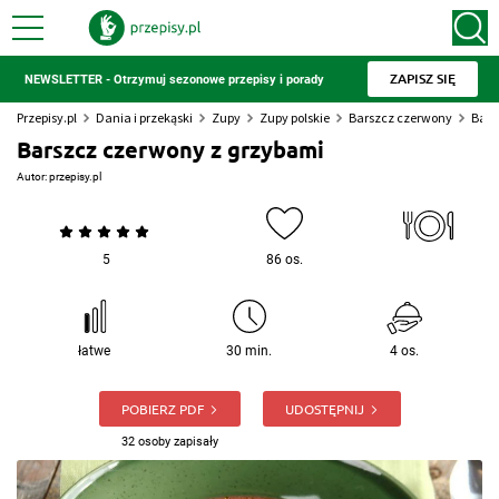
ZAPISZ SIĘ
NEWSLETTER - Otrzymuj sezonowe przepisy i porady
Przepisy.pl
Dania i przekąski
Zupy
Zupy polskie
Barszcz czerwony
Bars
Barszcz czerwony z grzybami
Autor:
przepisy.pl
5
86 os.
łatwe
30 min.
4 os.
POBIERZ PDF
UDOSTĘPNIJ
32 osoby zapisały