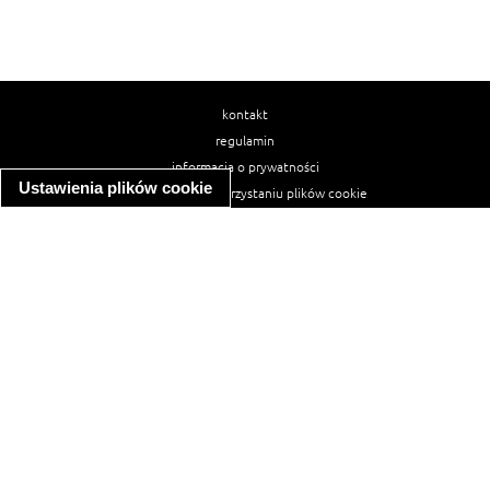
kontakt
regulamin
informacja o prywatności
Ustawienia plików cookie
informacja o wykorzystaniu plików cookie
ułatwienia dostępu
Najpopularniejsze przepisy
spaghetti bolognese
makaron z kurczakiem w sosie śmietanowym
kanapka z indykiem
ratatouille
lahmacun
mac and cheese
zupa minestrone