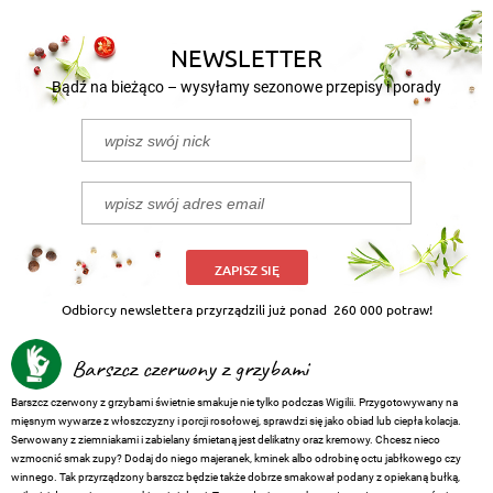
NEWSLETTER
Bądź na bieżąco – wysyłamy sezonowe przepisy i porady
ZAPISZ SIĘ
Odbiorcy newslettera przyrządzili już ponad
260 000 potraw!
Barszcz czerwony z grzybami
Barszcz czerwony z grzybami świetnie smakuje nie tylko podczas Wigilii. Przygotowywany na
mięsnym wywarze z włoszczyzny i porcji rosołowej, sprawdzi się jako obiad lub ciepła kolacja.
Serwowany z ziemniakami i zabielany śmietaną jest delikatny oraz kremowy. Chcesz nieco
wzmocnić smak zupy? Dodaj do niego majeranek, kminek albo odrobinę octu jabłkowego czy
winnego. Tak przyrządzony barszcz będzie także dobrze smakował podany z opiekaną bułką,