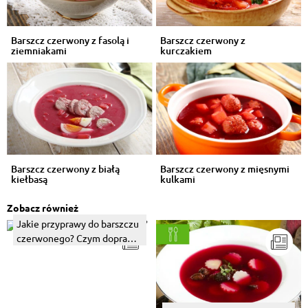
Barszcz czerwony z fasolą i
Barszcz czerwony z
ziemniakami
kurczakiem
Barszcz czerwony z białą
Barszcz czerwony z mięsnymi
kiełbasą
kulkami
Zobacz również
Jakie przyprawy do barszczu
czerwonego? Czym doprawić
tę zupę wigilijną?