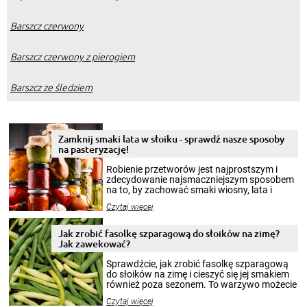
Barszcz czerwony
Barszcz czerwony z pierogiem
Barszcz ze śledziem
Zamknij smaki lata w słoiku - sprawdź nasze sposoby
na pasteryzację!
Robienie przetworów jest najprostszym i
zdecydowanie najsmaczniejszym sposobem
na to, by zachować smaki wiosny, lata i
jesieni na dłużej. Można robić setki zdjęć
Czytaj więcej
krajobrazów, by cieszyć nimi oko w sezonie
zimowym, ale to smaczny posiłek pozwoli w
pełni poczuć atmosferę cieplejszych
Jak zrobić fasolkę szparagową do słoików na zimę?
miesięcy. Przygotowanie słoików ze
Jak zawekować?
smakowitą zawartością musi obejmować
patenty, które pozwolą zachować świeżość
Sprawdźcie, jak zrobić fasolkę szparagową
przetworów.
do słoików na zimę i cieszyć się jej smakiem
również poza sezonem. To warzywo możecie
wekować na wiele sposobów. Wykorzystajcie
Czytaj więcej
nasze propozycje!