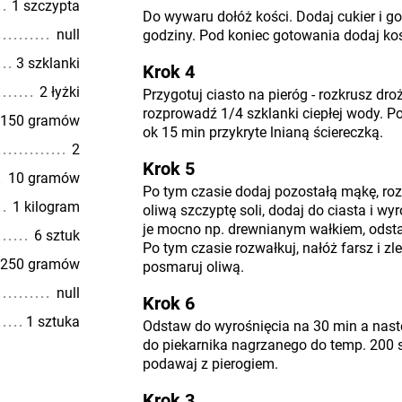
1 szczypta
Do wywaru dołóż kości. Dodaj cukier i go
null
godziny. Pod koniec gotowania dodaj ko
3 szklanki
Krok 4
2 łyżki
Przygotuj ciasto na pieróg - rozkrusz dro
rozprowadź 1/4 szklanki ciepłej wody. P
150 gramów
ok 15 min przykryte lnianą ściereczką.
2
Krok 5
10 gramów
Po tym czasie dodaj pozostałą mąkę, ro
1 kilogram
oliwą szczyptę soli, dodaj do ciasta i wyr
je mocno np. drewnianym wałkiem, odsta
6 sztuk
Po tym czasie rozwałkuj, nałóż farsz i zl
250 gramów
posmaruj oliwą.
null
Krok 6
1 sztuka
Odstaw do wyrośnięcia na 30 min a nast
do piekarnika nagrzanego do temp. 200 
podawaj z pierogiem.
Krok 3