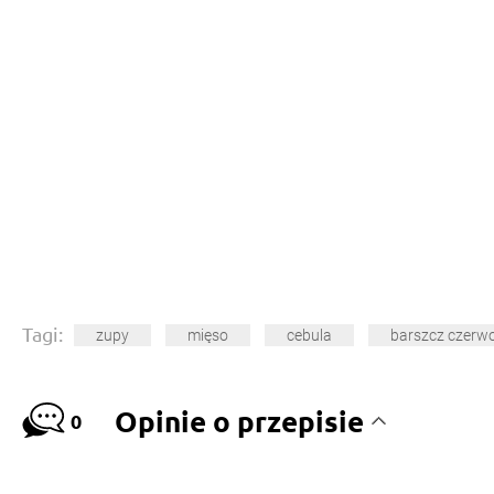
Tagi:
zupy
mięso
cebula
barszcz czerw
Opinie o przepisie
0