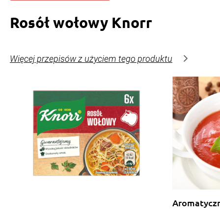
Rosół wołowy Knorr
Więcej przepisów z użyciem tego produktu
Aromatycz