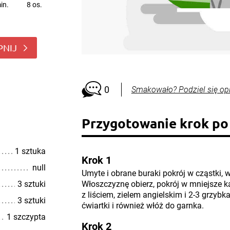
in.
8 os.
PNIJ
0
Smakowało? Podziel się op
Przygotowanie krok po
1 sztuka
Krok 1
null
Umyte i obrane buraki pokrój w cząstki, w
3 sztuki
Włoszczyznę obierz, pokrój w mniejsze k
z liściem, zielem angielskim i 2-3 grzybk
3 sztuki
ćwiartki i również włóż do garnka.
1 szczypta
Krok 2