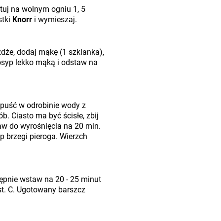
tuj na wolnym ogniu 1, 5
stki
Knorr
i wymieszaj.
żdże, dodaj mąkę (1 szklanka),
osyp lekko mąką i odstaw na
zpuść w odrobinie wody z
ób. Ciasto ma być ścisłe, zbij
w do wyrośnięcia na 20 min.
ep brzegi pieroga. Wierzch
ępnie wstaw na 20 - 25 minut
st. C. Ugotowany barszcz