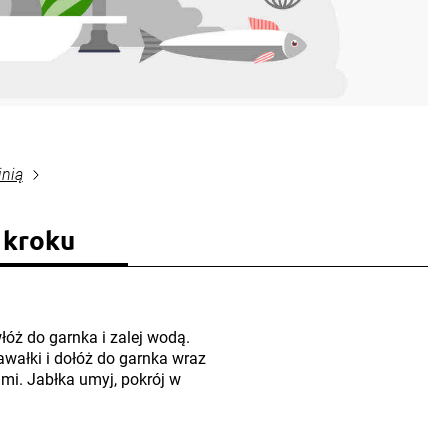
inią
 kroku
łóż do garnka i zalej wodą.
awałki i dołóż do garnka wraz
ami. Jabłka umyj, pokrój w