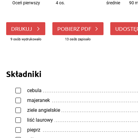
Oceń pierwszy
4 os.
średnie
90 m
DRUKUJ
POBIERZ PDF
UDOSTĘ
9 osób wydrukowało
13 osób zapisało
Składniki
cebula
majeranek
ziele angielskie
liść laurowy
pieprz