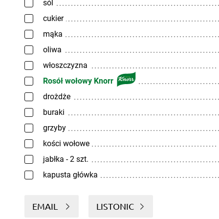
sól
cukier
mąka
oliwa
włoszczyzna
Rosół wołowy Knorr
drożdże
buraki
grzyby
kości wołowe
jabłka - 2 szt.
kapusta główka
EMAIL
LISTONIC