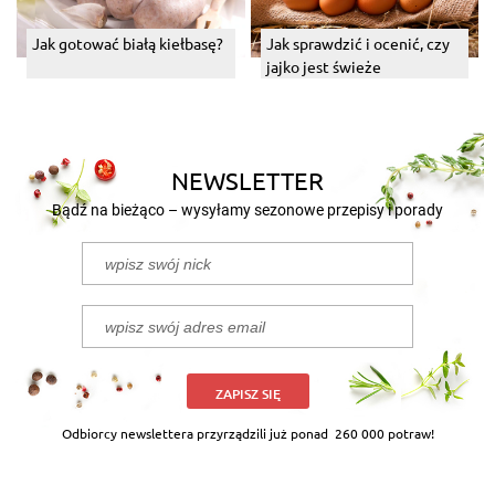
Jak gotować białą kiełbasę?
Jak sprawdzić i ocenić, czy
jajko jest świeże
NEWSLETTER
Bądź na bieżąco – wysyłamy sezonowe przepisy i porady
ZAPISZ SIĘ
Odbiorcy newslettera przyrządzili już ponad
260 000 potraw!