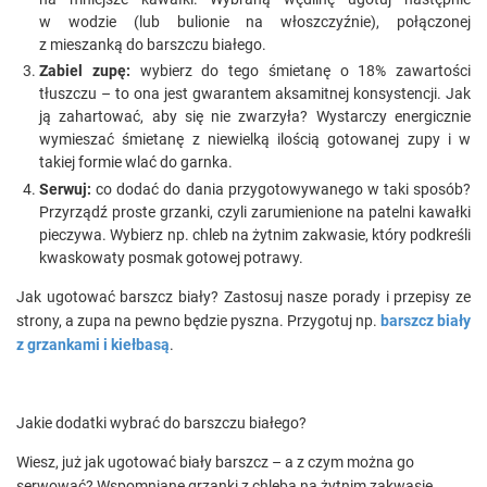
w wodzie (lub bulionie na włoszczyźnie), połączonej
z mieszanką do barszczu białego.
Zabiel zupę:
wybierz do tego śmietanę o 18% zawartości
tłuszczu – to ona jest gwarantem aksamitnej konsystencji. Jak
ją zahartować, aby się nie zwarzyła? Wystarczy energicznie
wymieszać śmietanę z niewielką ilością gotowanej zupy i w
takiej formie wlać do garnka.
Serwuj:
co dodać do dania przygotowywanego w taki sposób?
Przyrządź proste grzanki, czyli zarumienione na patelni kawałki
pieczywa. Wybierz np. chleb na żytnim zakwasie, który podkreśli
kwaskowaty posmak gotowej potrawy.
Jak ugotować barszcz biały? Zastosuj nasze porady i przepisy ze
strony, a zupa na pewno będzie pyszna. Przygotuj np.
barszcz biały
z grzankami i kiełbasą
.
Jakie dodatki wybrać do barszczu białego?
Wiesz, już jak ugotować biały barszcz – a z czym można go
serwować? Wspomniane grzanki z chleba na żytnim zakwasie