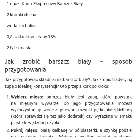
- 1 opak. Knorr Ekspresowy Barszcz Biały
- 2 kromki chleba
- woda lub bulion
- 0,5 szklanki śmietany 18%
- 2 łyżki masła
Jak zrobić barszcz biały – sposób
przygotowania
Jak przygotować składniki na barszcz biały? Jak zrobić tradycyjną
zupę o idealnej konsystencji? Oto przepis kork po kroku:
Wybierz mięso:
barszcz biały jest zupą, która powstaje
na mięsnym wywarze. Do jego przygotowania możesz
wykorzystać np. wodę z gotowania szynki, pętko białej kiełbasy
(która sprawdzi się też jako dodatek) czy wyraziste w smaku
plasterki wędzonej szynki.
Pokrój mięso:
białą kiełbasę w półplasterki, a szynkę podziel
na mniejsze kawałki. Wybraną wędlinę ugotuj następnie