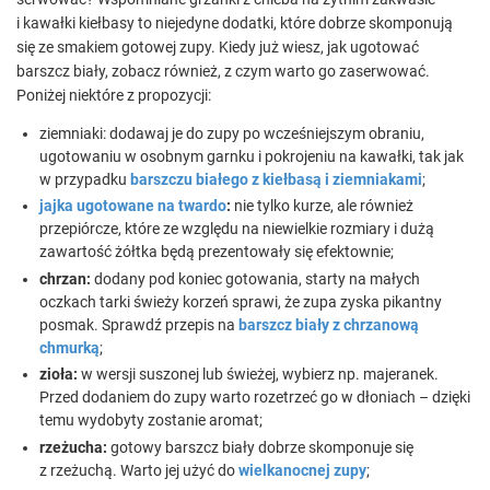
i kawałki kiełbasy to niejedyne dodatki, które dobrze skomponują
się ze smakiem gotowej zupy. Kiedy już wiesz, jak ugotować
barszcz biały, zobacz również, z czym warto go zaserwować.
Poniżej niektóre z propozycji:
ziemniaki: dodawaj je do zupy po wcześniejszym obraniu,
ugotowaniu w osobnym garnku i pokrojeniu na kawałki, tak jak
w przypadku
barszczu białego z kiełbasą i ziemniakami
;
jajka ugotowane na twardo
:
nie tylko kurze, ale również
przepiórcze, które ze względu na niewielkie rozmiary i dużą
zawartość żółtka będą prezentowały się efektownie;
chrzan:
dodany pod koniec gotowania, starty na małych
oczkach tarki świeży korzeń sprawi, że zupa zyska pikantny
posmak. Sprawdź przepis na
barszcz biały z chrzanową
chmurką
;
zioła:
w wersji suszonej lub świeżej, wybierz np. majeranek.
Przed dodaniem do zupy warto rozetrzeć go w dłoniach – dzięki
temu wydobyty zostanie aromat;
rzeżucha:
gotowy barszcz biały dobrze skomponuje się
z rzeżuchą. Warto jej użyć do
wielkanocnej zupy
;