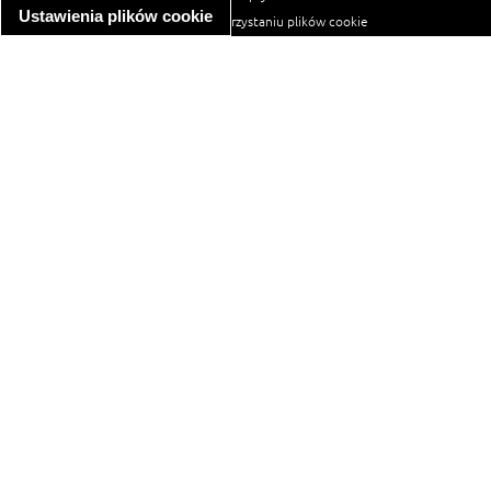
Ustawienia plików cookie
informacja o wykorzystaniu plików cookie
ułatwienia dostępu
Najpopularniejsze przepisy
spaghetti bolognese
makaron z kurczakiem w sosie śmietanowym
kanapka z indykiem
ratatouille
lahmacun
mac and cheese
zupa minestrone
cannelloni ze szpinakiem i ricottą
spaghetti przepisy
makaron z kurczakiem
tagliatelle z kurczakiem
hot dog