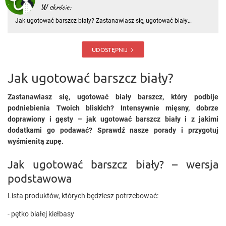
W skrócie:
Jak ugotować barszcz biały? Zastanawiasz się, ugotować biały
barszcz, który podbije podniebienia Twoich bliskich? Intensywnie
mięsny, dobrze doprawiony i gęsty – jak ugotować barszcz biały i z
jakimi dodatkami go podawać? Sprawdź nasze porady i przygotuj
UDOSTĘPNIJ
Jak ugotować barszcz biały?
Zastanawiasz się, ugotować biały barszcz, który podbije
podniebienia Twoich bliskich? Intensywnie mięsny, dobrze
doprawiony i gęsty – jak ugotować barszcz biały i z jakimi
dodatkami go podawać? Sprawdź nasze porady i przygotuj
wyśmienitą zupę.
Jak ugotować barszcz biały? – wersja
podstawowa
Lista produktów, których będziesz potrzebować:
- pętko białej kiełbasy