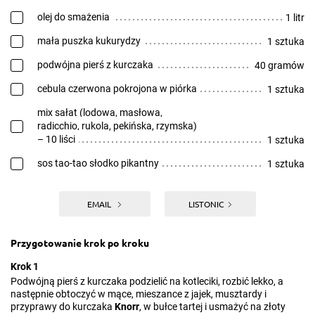
olej do smażenia
1 litr
mała puszka kukurydzy
1 sztuka
podwójna pierś z kurczaka
40 gramów
cebula czerwona pokrojona w piórka
1 sztuka
mix sałat (lodowa, masłowa,
radicchio, rukola, pekińska, rzymska)
– 10 liści
1 sztuka
sos tao-tao słodko pikantny
1 sztuka
EMAIL
LISTONIC
Przygotowanie krok po kroku
Krok 1
Podwójną pierś z kurczaka podzielić na kotleciki, rozbić lekko, a
następnie obtoczyć w mące, mieszance z jajek, musztardy i
przyprawy do kurczaka
Knorr
, w bułce tartej i usmażyć na złoty