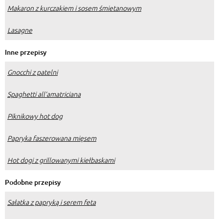
Makaron z kurczakiem i sosem śmietanowym
Lasagne
Inne przepisy
Gnocchi z patelni
Spaghetti all’amatriciana
Piknikowy hot dog
Papryka faszerowana mięsem
Hot dogi z grillowanymi kiełbaskami
Podobne przepisy
Sałatka z papryką i serem feta