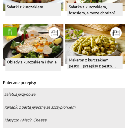
Sałatki z kurczakiem
Sałatka z kurczakiem,
łososiem, a może chorizo?
Wybierz swój numer 1!
Makaron z kurczakiem i
Obiady z kurczakiem i dynią
pesto – przepisy z pesto
bazyliowym i pomidorowym
Polecane przepisy
Sałatka jarzynowa
Kanapki z pastą jajeczną ze szczypiorkiem
Klasyczny Mac’n Cheese