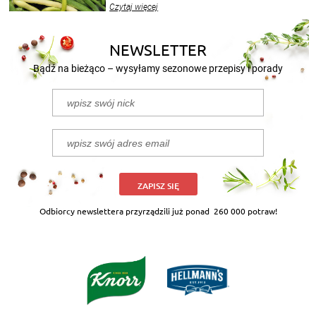
wekować na wiele sposobów. Wykorzystajcie
Czytaj więcej
nasze propozycje!
NEWSLETTER
Bądź na bieżąco – wysyłamy sezonowe przepisy i porady
ZAPISZ SIĘ
Odbiorcy newslettera przyrządzili już ponad
260 000 potraw!