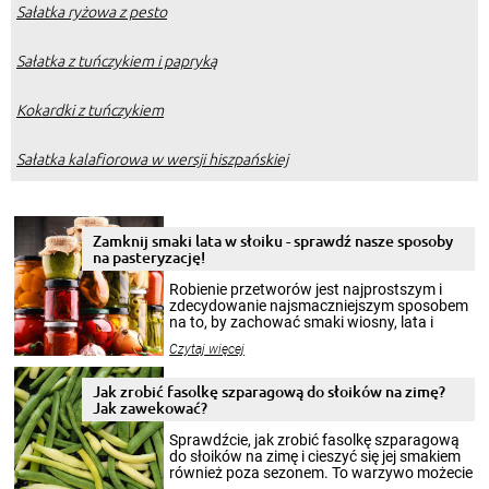
Sałatka ryżowa z pesto
Sałatka z tuńczykiem i papryką
Kokardki z tuńczykiem
Sałatka kalafiorowa w wersji hiszpańskiej
Zamknij smaki lata w słoiku - sprawdź nasze sposoby
na pasteryzację!
Robienie przetworów jest najprostszym i
zdecydowanie najsmaczniejszym sposobem
na to, by zachować smaki wiosny, lata i
jesieni na dłużej. Można robić setki zdjęć
Czytaj więcej
krajobrazów, by cieszyć nimi oko w sezonie
zimowym, ale to smaczny posiłek pozwoli w
pełni poczuć atmosferę cieplejszych
Jak zrobić fasolkę szparagową do słoików na zimę?
miesięcy. Przygotowanie słoików ze
Jak zawekować?
smakowitą zawartością musi obejmować
patenty, które pozwolą zachować świeżość
Sprawdźcie, jak zrobić fasolkę szparagową
przetworów.
do słoików na zimę i cieszyć się jej smakiem
również poza sezonem. To warzywo możecie