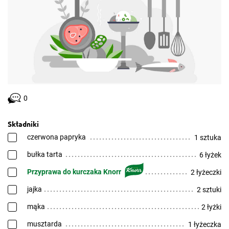
0
Składniki
czerwona papryka
1 sztuka
bułka tarta
6 łyżek
Przyprawa do kurczaka Knorr
2 łyżeczki
jajka
2 sztuki
mąka
2 łyżki
musztarda
1 łyżeczka