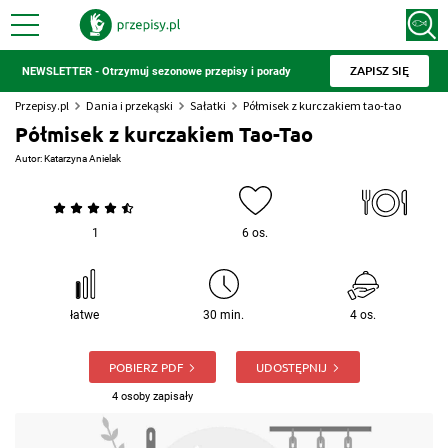
ZAPISZ SIĘ
NEWSLETTER - Otrzymuj sezonowe przepisy i porady
Przepisy.pl
Dania i przekąski
Sałatki
Półmisek z kurczakiem tao-tao
Półmisek z kurczakiem Tao-Tao
Autor:
Katarzyna Anielak
1
6 os.
łatwe
30 min.
4 os.
POBIERZ PDF
UDOSTĘPNIJ
4 osoby zapisały