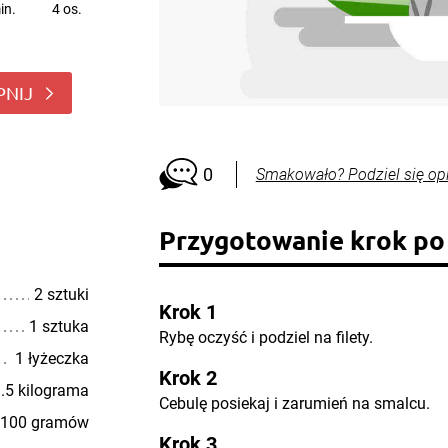
in.
4 os.
PNIJ
0
Smakowało? Podziel się op
Przygotowanie krok po
2 sztuki
Krok 1
1 sztuka
Rybę oczyść i podziel na filety.
1 łyżeczka
Krok 2
.5 kilograma
Cebulę posiekaj i zarumień na smalcu.
100 gramów
Krok 3