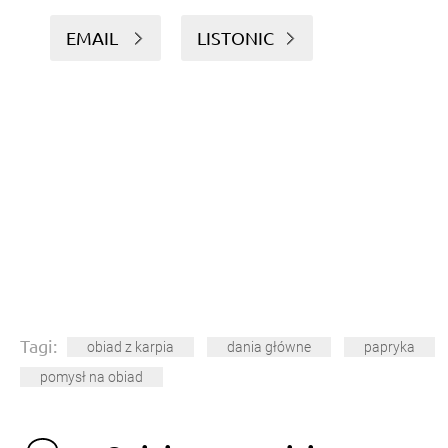
EMAIL
LISTONIC
Tagi:
obiad z karpia
dania główne
papryka
pomysł na obiad