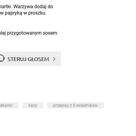
iartki. Warzywa dodaj do
raw papryką w proszku.
zalej przygotowanym sosem.
STERUJ GŁOSEM
iekanki
karp
przepisy z 5 składników