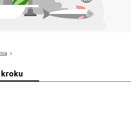
inią
 kroku