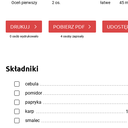
Oceń pierwszy
2 os.
łatwe
45 m
DRUKUJ
POBIERZ PDF
UDOSTĘ
0 osób wydrukowało
4 osoby zapisały
Składniki
cebula
pomidor
papryka
karp
1
smalec