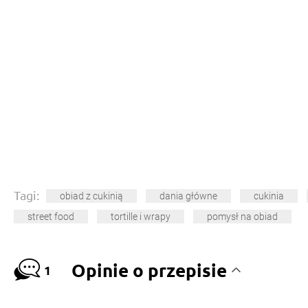
Tagi:
obiad z cukinią
dania główne
cukinia
street food
tortille i wrapy
pomysł na obiad
Opinie o przepisie
1