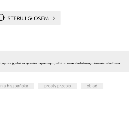
STERUJ GŁOSEM
ć, opłucz ją, ułóż na ręczniku papierowym, włóż do woreczka foliowego i umieśc w lodówce.
nia hiszpańska
prosty przepis
obiad