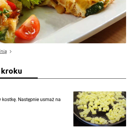
inią
 kroku
 w kostkę. Następnie usmaż na