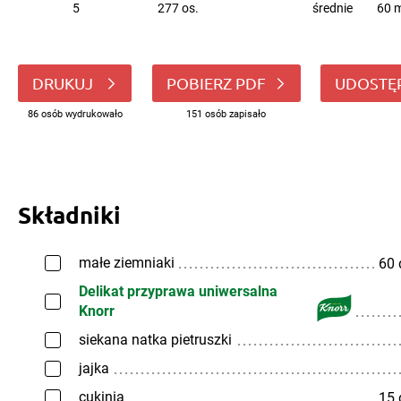
5
277 os.
średnie
60 m
DRUKUJ
POBIERZ PDF
UDOSTĘ
86 osób wydrukowało
151 osób zapisało
Składniki
małe ziemniaki
60
Delikat przyprawa uniwersalna
Knorr
siekana natka pietruszki
jajka
cukinia
15