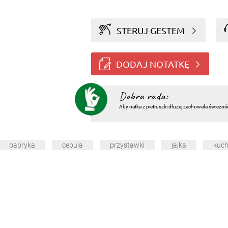
STERUJ GESTEM
DODAJ NOTATKĘ
Dobra rada:
Aby natka z pietruszki dłużej zachowała świeżoś
papryka
cebula
przystawki
jajka
kuch