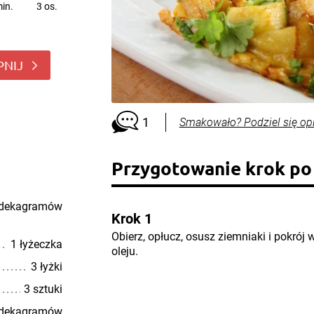
in.
3 os.
PNIJ
1
Smakowało? Podziel się op
Przygotowanie krok po
 dekagramów
Krok 1
Obierz, opłucz, osusz ziemniaki i pokrój
1 łyżeczka
oleju.
3 łyżki
3 sztuki
 dekagramów