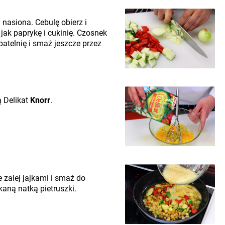
ń nasiona. Cebulę obierz i
jak paprykę i cukinię. Czosnek
patelnię i smaż jeszcze przez
 Delikat
Knorr
.
 zalej jajkami i smaż do
kaną natką pietruszki.