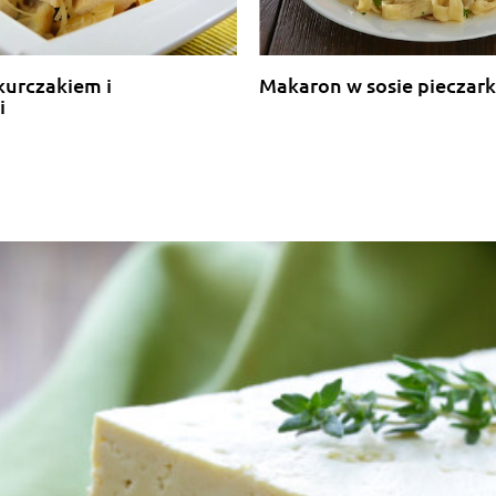
kurczakiem i
Makaron w sosie piecza
i