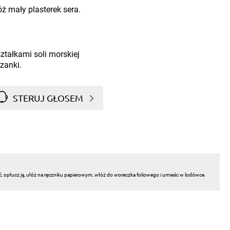
óż mały plasterek sera.
ztałkami soli morskiej
rzanki.
STERUJ GŁOSEM
ć, opłucz ją, ułóż na ręczniku papierowym, włóż do woreczka foliowego i umieśc w lodówce.