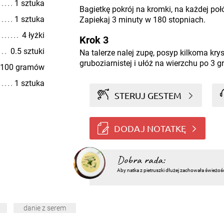
1 sztuka
Bagietkę pokrój na kromki, na każdej poł
1 sztuka
Zapiekaj 3 minuty w 180 stopniach.
4 łyżki
Krok 3
0.5 sztuki
Na talerze nalej zupę, posyp kilkoma krys
gruboziarnistej i ułóż na wierzchu po 3 g
100 gramów
1 sztuka
STERUJ GESTEM
DODAJ NOTATKĘ
Dobra rada:
Aby natka z pietruszki dłużej zachowała świeżoś
danie z serem