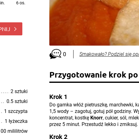
in.
6 os.
PNIJ
0
Smakowało? Podziel się op
Przygotowanie krok po
2 sztuki
Krok 1
0.5 sztuki
Do garnka włóż pietruszkę, marchewki, ka
1 szczypta
1,5 wody – zagotuj, gotuj pół godziny. W
koncentrat, kostkę
Knorr
, cukier, sól, ml
1 łyżeczka
przez 5 minut. Przestudź lekko i zmiksuj.
00 mililitrów
Krok 2