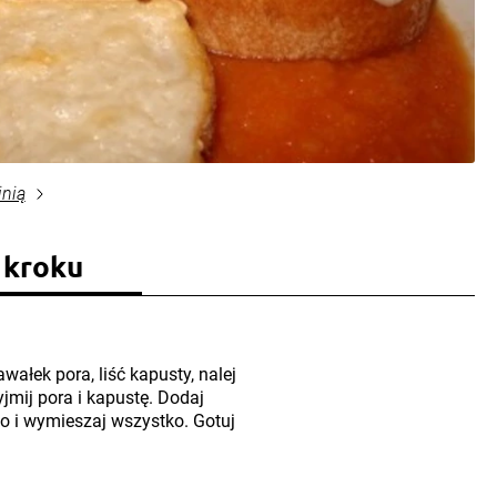
inią
 kroku
wałek pora, liść kapusty, nalej
yjmij pora i kapustę. Dodaj
eko i wymieszaj wszystko. Gotuj