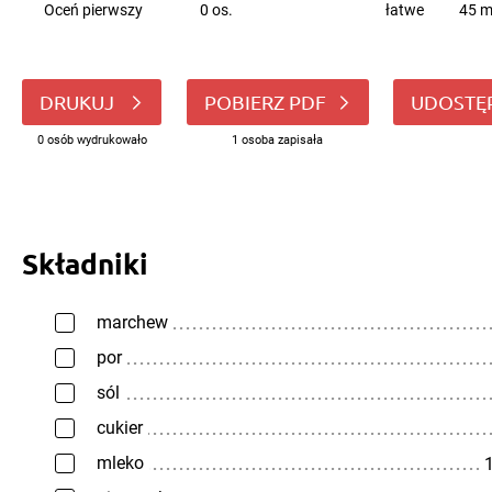
Oceń pierwszy
0 os.
łatwe
45 m
DRUKUJ
POBIERZ PDF
UDOSTĘ
0 osób wydrukowało
1 osoba zapisała
Składniki
marchew
por
sól
cukier
mleko
1