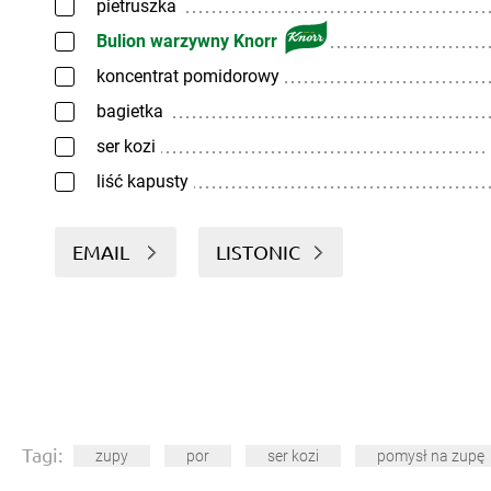
pietruszka
Bulion warzywny Knorr
koncentrat pomidorowy
bagietka
ser kozi
liść kapusty
EMAIL
LISTONIC
Tagi:
zupy
por
ser kozi
pomysł na zupę