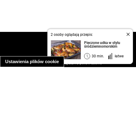
2 osoby oglądają przepis:
kontakt
Pieczone udka w stylu
śródziemnomorskim
regulamin
informacja o prywatności
30 min.
łatwe
Ustawienia plików cookie
informacja o wykorzystaniu plików cookie
ułatwienia dostępu
Najpopularniejsze przepisy
spaghetti bolognese
makaron z kurczakiem w sosie śmietanowym
kanapka z indykiem
ratatouille
lahmacun