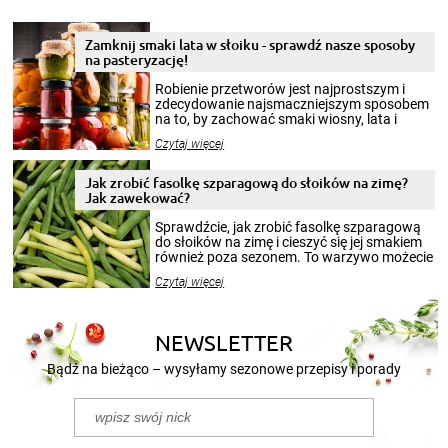
Zamknij smaki lata w słoiku - sprawdź nasze sposoby
na pasteryzację!
Robienie przetworów jest najprostszym i
zdecydowanie najsmaczniejszym sposobem
na to, by zachować smaki wiosny, lata i
jesieni na dłużej. Można robić setki zdjęć
Czytaj więcej
krajobrazów, by cieszyć nimi oko w sezonie
zimowym, ale to smaczny posiłek pozwoli w
pełni poczuć atmosferę cieplejszych
Jak zrobić fasolkę szparagową do słoików na zimę?
miesięcy. Przygotowanie słoików ze
Jak zawekować?
smakowitą zawartością musi obejmować
patenty, które pozwolą zachować świeżość
Sprawdźcie, jak zrobić fasolkę szparagową
przetworów.
do słoików na zimę i cieszyć się jej smakiem
również poza sezonem. To warzywo możecie
wekować na wiele sposobów. Wykorzystajcie
Czytaj więcej
nasze propozycje!
NEWSLETTER
Bądź na bieżąco – wysyłamy sezonowe przepisy i porady