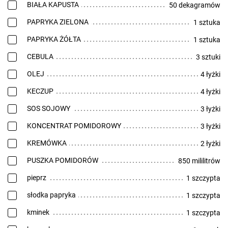
BIAŁA KAPUSTA
50 dekagramów
PAPRYKA ZIELONA
1 sztuka
PAPRYKA ŻÓŁTA
1 sztuka
CEBULA
3 sztuki
OLEJ
4 łyżki
KECZUP
4 łyżki
SOS SOJOWY
3 łyżki
KONCENTRAT POMIDOROWY
3 łyżki
KREMÓWKA
2 łyżki
PUSZKA POMIDORÓW
850 mililitrów
pieprz
1 szczypta
słodka papryka
1 szczypta
kminek
1 szczypta