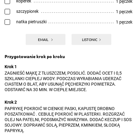
koperek
1 pęczek
szczypiorek
1 pęczek
natka pietruszki
1 pęczek
EMAIL
LISTONIC
Przygotowanie krok po kroku
Krok 1
ZAGNIEŚĆ MĄKĘ Z TŁUSZCZEM, POSOLIĆ. DODAĆ OCET I 0,5
SZKLANKI CIEPŁEJ WODY. PODCZAS WYRABIANIA UDERZAĆ
CIASTEM O BLAT, ABY USUNĄĆ PĘCHERZYKI POWIETRZA.
ODSTAWIĆ NA 30 MIN. W CIEPŁE MIEJSCE.
Krok 2
PAPRYKĘ POKROIĆ W CIENKIE PASKI, KAPUSTĘ DROBNO
POSZATKOWAĆ . CEBULĘ POKROIĆ W PLASTERKI. ROZGRZAĆ
OLEJ NA PATELNI, PODSMAŻYĆ WARZYWA. DODAĆ KECZUP I SOS
SOJOWY. DOPRAWIĆ SOLĄ, PIEPRZEM, KMINKIEM, SŁODKĄ
PAPRYKĄ.