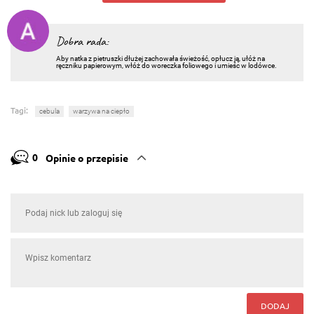
Dobra rada:
Aby natka z pietruszki dłużej zachowała świeżość, opłucz ją, ułóż na
ręczniku papierowym, włóż do woreczka foliowego i umieśc w lodówce.
Tagi:
cebula
warzywa na ciepło
0
Opinie o przepisie
DODAJ