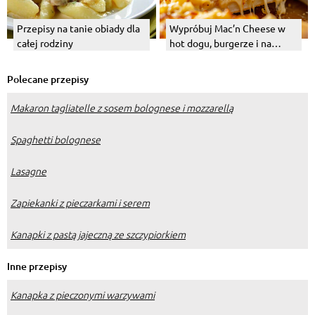
Przepisy na tanie obiady dla
Wypróbuj Mac’n Cheese w
całej rodziny
hot dogu, burgerze i na
pizzy! A może na chrupiącym
toście z… kawiorem?
Polecane przepisy
Przepisy
Makaron tagliatelle z sosem bolognese i mozzarellą
Spaghetti bolognese
Lasagne
Zapiekanki z pieczarkami i serem
Kanapki z pastą jajeczną ze szczypiorkiem
Inne przepisy
Kanapka z pieczonymi warzywami