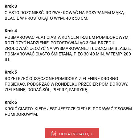
Krok 3
CIASTO ROZGNIEŚĆ, ROZWAŁKOWAĆ NA POSYPANYM MĄKĄ
BLACIE W PROSTOKĄT O WYM. 40 x 50 CM.
Krok 4
POSMAROWAĆ PŁAT CIASTA KONCENTRATEM POMIDOROWYM,
ROZŁOŻYĆ NADZIENIE, POZOSTAWIAJĄC 3 CM. BRZEGU.
ZROLOWAĆ, UŁOŻYĆ NA WYSMAROWANEJ TŁUSZCZEM BLASZE.
POSMAROWAĆ CIASTO ŚMIETANĄ, PIEC 30-40 MIN. W TEMP. 200
ST.
Krok 5
ROZETRZEĆ ODSĄCZONE POMIDORY. ZIELENINĘ DROBNO
POSIEKAĆ. PODGRZAĆ W RONDELKU PRZECIER POMIDOROWY,
ZIELENINĘ, DODAĆ SÓL, PIEPRZ, PAPRYKĘ.
Krok 6
KROIĆ CIASTO, KIEDY JEST JESZCZE CIEPŁE. PODAWAĆ Z SOSEM
POMIDOROWYM.
DODAJ NOTATKĘ