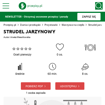
ZAPISZ SIĘ
NEWSLETTER - Otrzymuj sezonowe przepisy i porady
Przepisy.pl
Dania i przekąski
Przystawki
Warzywa na ciepło
Strudel jarzy
STRUDEL JARZYNOWY
Autor:
Aneta Wesołowska
Oceń pierwszy
0 os.
średnie
60 min.
8 os.
POBIERZ PDF
UDOSTĘPNIJ
1 osoba zapisała