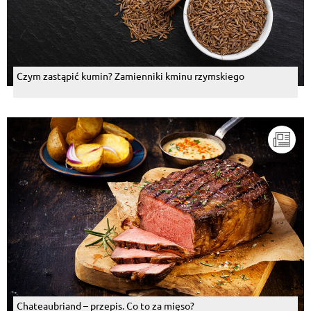
Czym zastąpić kumin? Zamienniki kminu rzymskiego
Chateaubriand – przepis. Co to za mięso?