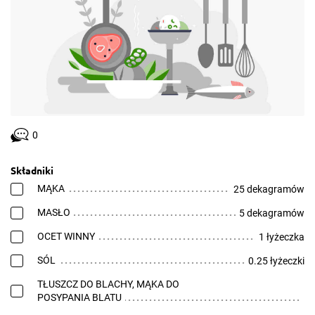
0
Składniki
MĄKA
25 dekagramów
MASŁO
5 dekagramów
OCET WINNY
1 łyżeczka
SÓL
0.25 łyżeczki
TŁUSZCZ DO BLACHY, MĄKA DO
POSYPANIA BLATU