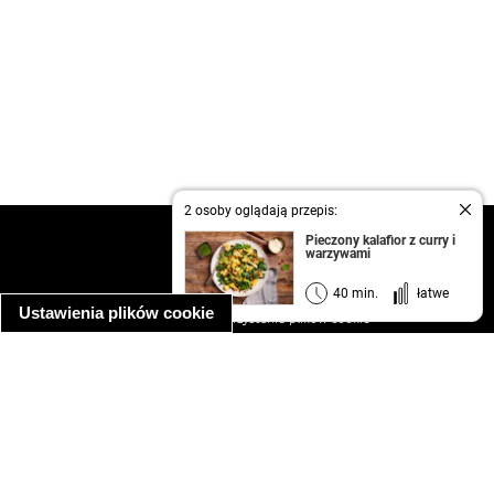
2 osoby oglądają przepis:
kontakt
Pieczony kalafior z curry i
warzywami
regulamin
informacja o prywatności
40 min.
łatwe
Ustawienia plików cookie
informacja o wykorzystaniu plików cookie
ułatwienia dostępu
Najpopularniejsze przepisy
spaghetti bolognese
makaron z kurczakiem w sosie śmietanowym
kanapka z indykiem