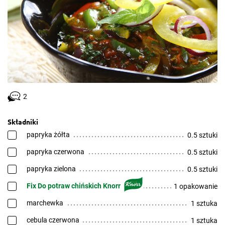
2
Składniki
papryka żółta
0.5 sztuki
papryka czerwona
0.5 sztuki
papryka zielona
0.5 sztuki
Fix Do potraw chińskich Knorr
1 opakowanie
marchewka
1 sztuka
cebula czerwona
1 sztuka