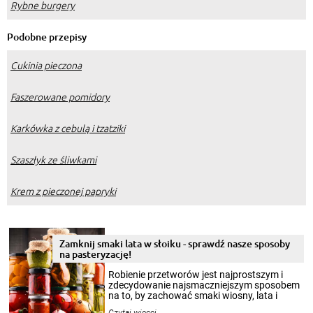
Rybne burgery
Podobne przepisy
Cukinia pieczona
Faszerowane pomidory
Karkówka z cebulą i tzatziki
Szaszłyk ze śliwkami
Krem z pieczonej papryki
Zamknij smaki lata w słoiku - sprawdź nasze sposoby
na pasteryzację!
Robienie przetworów jest najprostszym i
zdecydowanie najsmaczniejszym sposobem
na to, by zachować smaki wiosny, lata i
jesieni na dłużej. Można robić setki zdjęć