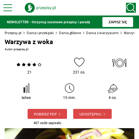
ZAPISZ SIĘ
NEWSLETTER - Otrzymuj sezonowe przepisy i porady
Przepisy.pl
Dania i przekąski
Dania główne
Dania z warzywami
Warzywa
Warzywa z woka
Autor:
przepisy.pl
21
231 os.
łatwe
15 min.
4 os.
POBIERZ PDF
UDOSTĘPNIJ
467 osób zapisało