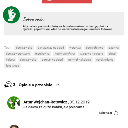
Dobra rada:
Aby natka z pietruszki dłużej zachowała świeżość, opłucz ją, ułóż na
ręczniku papierowym, włóż do woreczka foliowego i umieśc w lodówce.
Tagi:
dania z woka
dania z ryżu na obiad
warzywa
dania główne
papryka
dania z warzywami
marchewka
kuchnia chińska
warzywa na ciepło
obiad
kolacja
dania z woka
pomysł na obiad
pomysł na kolację
szybkie danie
feed wege
2
Opinie o przepisie
Artur Wejchan-Rotowicz
, 05.12.2019
Ja dałem za dużo imbiru, ale polecam !
Odpowiedz