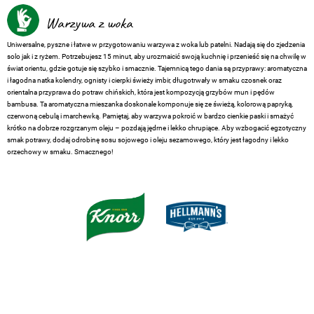
Warzywa z woka
Uniwersalne, pyszne i łatwe w przygotowaniu warzywa z woka lub patelni. Nadają się do zjedzenia
solo jak i z ryżem. Potrzebujesz 15 minut, aby urozmaicić swoją kuchnię i przenieść się na chwilę w
świat orientu, gdzie gotuje się szybko i smacznie. Tajemnicą tego dania są przyprawy: aromatyczna
i łagodna natka kolendry, ognisty i cierpki świeży imbir, długotrwały w smaku czosnek oraz
orientalna przyprawa do potraw chińskich, która jest kompozycją grzybów mun i pędów
bambusa. Ta aromatyczna mieszanka doskonale komponuje się ze świeżą, kolorową papryką,
czerwoną cebulą i marchewką. Pamiętaj, aby warzywa pokroić w bardzo cienkie paski i smażyć
krótko na dobrze rozgrzanym oleju – pozdają jędrne i lekko chrupiące. Aby wzbogacić egzotyczny
smak potrawy, dodaj odrobinę sosu sojowego i oleju sezamowego, który jest łagodny i lekko
orzechowy w smaku. Smacznego!