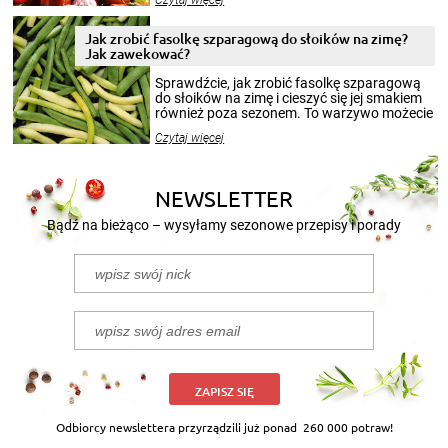
Czytaj więcej
krajobrazów, by cieszyć nimi oko w sezonie
zimowym, ale to smaczny posiłek pozwoli w
pełni poczuć atmosferę cieplejszych
Jak zrobić fasolkę szparagową do słoików na zimę?
miesięcy. Przygotowanie słoików ze
Jak zawekować?
smakowitą zawartością musi obejmować
patenty, które pozwolą zachować świeżość
Sprawdźcie, jak zrobić fasolkę szparagową
przetworów.
do słoików na zimę i cieszyć się jej smakiem
również poza sezonem. To warzywo możecie
wekować na wiele sposobów. Wykorzystajcie
Czytaj więcej
nasze propozycje!
NEWSLETTER
Bądź na bieżąco – wysyłamy sezonowe przepisy i porady
ZAPISZ SIĘ
Odbiorcy newslettera przyrządzili już ponad
260 000 potraw!