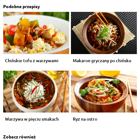
Podobne przepisy
Chińskie tofu z warzywami
Makaron gryczany po chińsku
Warzywa w pięciu smakach
Ryż na ostro
Zobacz również