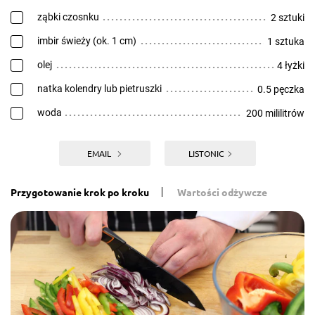
ząbki czosnku
2 sztuki
imbir świeży (ok. 1 cm)
1 sztuka
olej
4 łyżki
natka kolendry lub pietruszki
0.5 pęczka
woda
200 mililitrów
EMAIL
LISTONIC
Przygotowanie krok po kroku
Wartości odżywcze