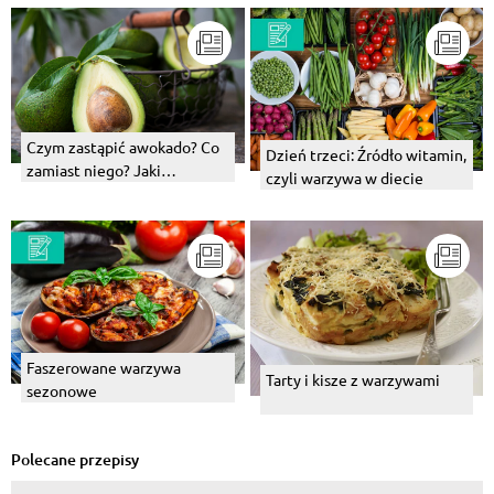
Czym zastąpić awokado? Co
Dzień trzeci: Źródło witamin,
zamiast niego? Jaki
czyli warzywa w diecie
zamiennik zastosować?
Faszerowane warzywa
Tarty i kisze z warzywami
sezonowe
Polecane przepisy