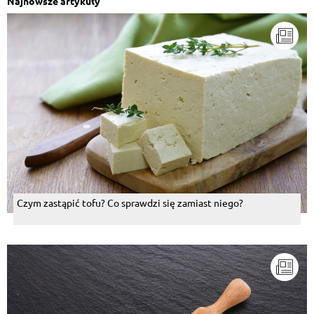
Najnowsze artykuły
Sebastian Sztemberg
, 26.03.2015
Hehe
Odpowiedz
Arkadiusz Szymaniak
, 09.08.2014
Tam niema golonko
Odpowiedz
przepisy.pl
, 09.08.2014
Marek, nie ma tak łatwo, trzeba ugotować. ;)
Czym zastąpić tofu? Co sprawdzi się zamiast niego?
Odpowiedz
Marek Tyszkiewicz
, 09.08.2014
poproszę podwójną porcje z dostawą do domu
Odpowiedz