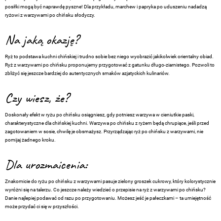
posiłki mogą być naprawdę pyszne! Dla przykładu, marchew i papryka po uduszeniu nadadzą
ryżowi z warzywami po chińsku słodyczy.
Na jaką okazję?
Ryż to podstawa kuchni chińskiej i trudno sobie bez niego wyobrazić jakikolwiek orientalny obiad.
Ryż z warzywami po chińsku proponujemy przygotować z gatunku długo-ziarnistego. Pozwoli to
zbliżyć się jeszcze bardziej do autentycznych smaków azjatyckich kulinariów.
Czy wiesz, że?
Doskonały efekt w ryżu po chińsku osiągniesz, gdy potniesz warzywa w cieniutkie paski,
charakterystyczne dla chińskiej kuchni. Warzywa po chińsku z ryżem będą chrupiące, jeśli przed
zagotowaniem w sosie, chwilę je obsmażysz. Przyrządzając ryż po chińsku z warzywami, nie
pomijaj żadnego kroku.
Dla urozmaicenia:
Znakomicie do ryżu po chińsku z warzywami pasuje zielony groszek cukrowy, który kolorystycznie
wyróżni się na talerzu. Co jeszcze należy wiedzieć o przepisie na ryż z warzywami po chińsku?
Danie najlepiej podawać od razu po przygotowaniu. Możesz jeść je pałeczkami – ta umiejętność
może przydać ci się w przyszłości.