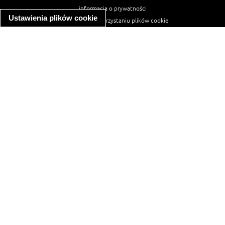
informacja o prywatności
Ustawienia plików cookie
informacja o wykorzystaniu plików cookie
ułatwienia dostępu
Najpopularniejsze przepisy
spaghetti bolognese
makaron z kurczakiem w sosie śmietanowym
kanapka z indykiem
ratatouille
lahmacun
mac and cheese
zupa minestrone
cannelloni ze szpinakiem i ricottą
spaghetti przepisy
makaron z kurczakiem
tagliatelle z kurczakiem