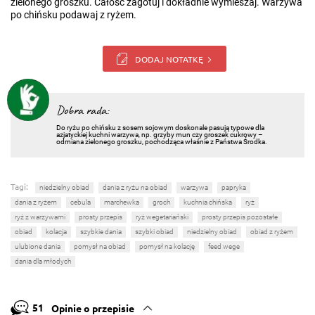
zielonego groszku. Całość zagotuj i dokładnie wymieszaj. Warzywa
po chińsku podawaj z ryżem.
DODAJ NOTATKĘ
Dobra rada:
Do ryżu po chińsku z sosem sojowym doskonale pasują typowe dla
azjatyckiej kuchni warzywa, np. grzyby mun czy groszek cukrowy –
odmiana zielonego groszku, pochodząca właśnie z Państwa Środka.
Tagi:
niedzielny obiad
dania z ryżu na obiad
warzywa
papryka
dania z ryżem
cebula
marchewka
groch
kuchnia chińska
ryż
ryż z warzywami
prosty przepis
ryż wegetariański
prosty przepis pozostałe
obiad
kolacja
szybkie dania
szybki obiad
niedzielny obiad
obiad z ryżem
ulubione dania
pomysł na obiad
pomysł na kolację
feed wege
dania dla młodych
51
Opinie o przepisie