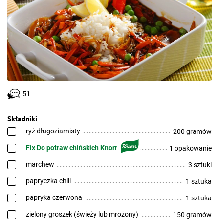
51
Składniki
ryż długoziarnisty
200 gramów
Fix Do potraw chińskich Knorr
1 opakowanie
marchew
3 sztuki
papryczka chili
1 sztuka
papryka czerwona
1 sztuka
zielony groszek (świeży lub mrożony)
150 gramów