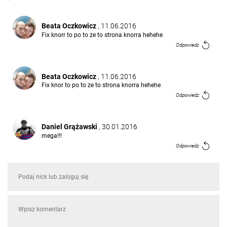
Beata Oczkowicz
, 11.06.2016
Fix knorr to po to ze to strona knorra hehehe
Odpowiedz
Beata Oczkowicz
, 11.06.2016
Fix knor to po to ze to strona knorra hehehe
Odpowiedz
Daniel Grążawski
, 30.01.2016
mega!!!
Odpowiedz
Ania Kochaniak
, 21.01.2016
Ten caly fix knorr to po co? A slyszales czlowieku o
cynamonie, kolendrze, imbirze i anyzu plus
tostowany olej sezamowy? Do dupy z takim
jedzeniem, gdzie sypie sie chemie. Kpiny :/
Odpowiedz