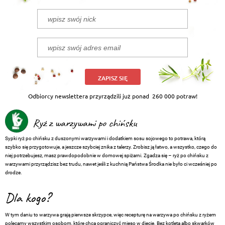
ZAPISZ SIĘ
Odbiorcy newslettera przyrządzili już ponad
260 000 potraw!
Ryż z warzywami po chińsku
Sypki ryż po chińsku z duszonymi warzywami i dodatkiem sosu sojowego to potrawa, którą
szybko się przygotowuje, a jeszcze szybciej znika z talerzy. Zrobisz ją łatwo, a wszystko, czego do
niej potrzebujesz, masz prawdopodobnie w domowej spiżarni. Zgadza się – ryż po chińsku z
warzywami przyrządzisz bez trudu, nawet jeśli z kuchnią Państwa Środka nie było ci wcześniej po
drodze.
Dla kogo?
W tym daniu to warzywa grają pierwsze skrzypce, więc recepturę na warzywa po chińsku z ryżem
polecamy wszystkim osobom, które chcą ograniczyć mięso w diecie. Bez kotleta albo skwarków