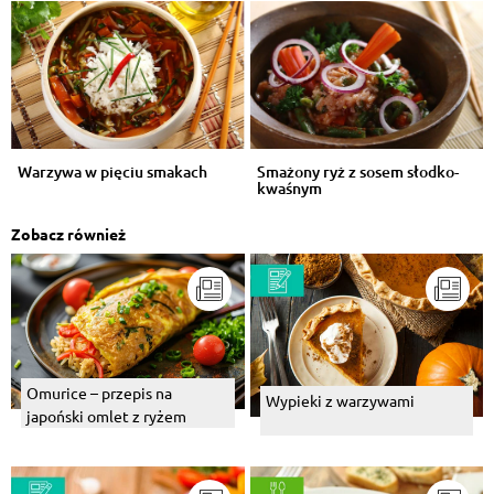
Warzywa w pięciu smakach
Smażony ryż z sosem słodko-
kwaśnym
Zobacz również
Omurice – przepis na
Wypieki z warzywami
japoński omlet z ryżem