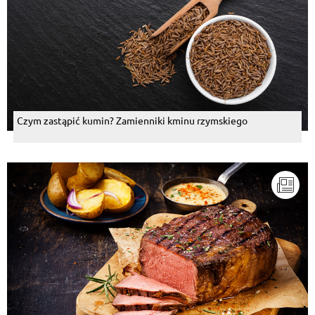
Piotr Lewicki
, 09.08.2014
Good!
Odpowiedz
Bogumiła Macias
, 09.08.2014
Smacznego!
Odpowiedz
Czym zastąpić kumin? Zamienniki kminu rzymskiego
Wiesław Henry Jakubowski
, 09.08.2014
tylko bez piesków
Odpowiedz
Roman Grabarczuk
, 09.08.2014
smak!!
Odpowiedz
Bea Busia
, 09.08.2014
To się ma do prawdziwej potrawy chińskiej jak pizza
z polskimi dodatkami czyli - śledź, chrzan, kapusta