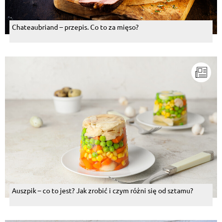
kwaszona itd
Odpowiedz
Chateaubriand – przepis. Co to za mięso?
Zofia Zbieg
, 08.08.2014
LUBIE I POLECAM
Odpowiedz
Andrzej Drewnik
, 08.08.2014
1,5 kg pomidorów jedną cebula
Odpowiedz
Andrzej Drewnik
, 08.08.2014
Ja tam bym jakąś szprote
Odpowiedz
Auszpik – co to jest? Jak zrobić i czym różni się od sztamu?
Emilia Baranowska
, 08.08.2014
ale jec diededycznie to cialko troche sie zmniejszy
Odpowiedz