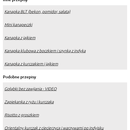
Kanapka BLT (bekon, pomidor, sałata)
Mini kanapeczki
Kanapka z jajkiem
Kanapka klubowa z boczkiem i szynką z indyka
Kanapka z kurczakiem i jajkiem
Podobne przepisy
Gołąbki bez zawijania - VIDEO
Zapiekanka z ryżu i kurczaka
Risotto z groszkiem
Orientalny kurczak z ciecierzycą i warzywami po indyjsku