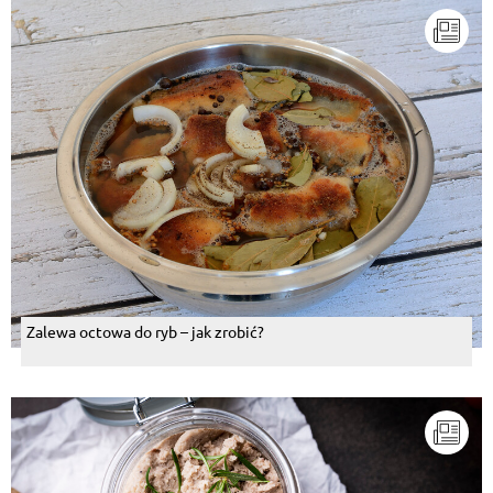
Sahnepudding Schokolade
, 08.08.2014
mmm pychotka
Odpowiedz
Wanda Tańska-Wiśniewska
, 08.08.2014
Jak fasola, to może po bretoński, albo sałatka z
fasoli, albo zimniejszą porą pyszna fasolówka, albo
....
Odpowiedz
Piotr Falkowski
, 08.08.2014
Kuchnia jak kuchnia Bozenko.Azjatycki relaks po
takim jedzonku
Zalewa octowa do ryb – jak zrobić?
Odpowiedz
Witold Klimowski
, 08.08.2014
Nie lubię takiej kuchni.Nie ma jak schabowy z
kapustką i ziemniaczkami!
Odpowiedz