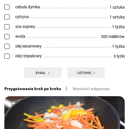
cebula dymka
1 sztuka
cytryna
1 sztuka
sos sojowy
1 łyżka
woda
300 mililitrów
olej sezamowy
1 łyżka
olej rzepakowy
3 łyżki
EMAIL
LISTONIC
Przygotowanie krok po kroku
Wartości odżywcze