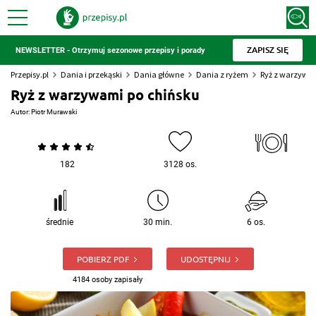
ZAPISZ SIĘ
NEWSLETTER - Otrzymuj sezonowe przepisy i porady
Przepisy.pl
Dania i przekąski
Dania główne
Dania z ryżem
Ryż z warzywam
Ryż z warzywami po chińsku
Autor:
Piotr Murawski
182
3128 os.
średnie
30 min.
6 os.
POBIERZ PDF
UDOSTĘPNIJ
4184 osoby zapisały