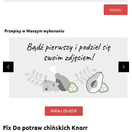
DODAJ
Zofia Pryjomska
, 29.11.2015
bardzo dobre danie i szybkie
Odpowiedz
Przepisy w Waszym wykonaniu
Adrian Grajczak
, 09.11.2015
Dwie duże stołowe łyżki ciemnego sosu sojowego z
chili sypanym dodają bardzo wyrazistego smaku.
Odpowiedz
Damian. D.
, 04.07.2015
smaczne
Odpowiedz
Bozena Bela
, 15.06.2015
Uwielbiam takie dania
DODAJ ZDJĘCIE
Odpowiedz
Fix Do potraw chińskich Knorr