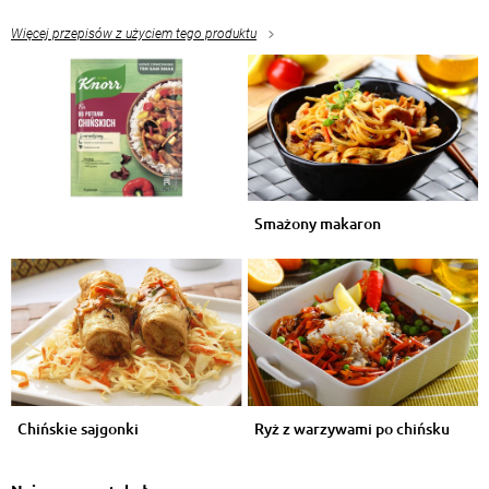
marek szymczyk
, 13.06.2015
pyszne
Więcej przepisów z użyciem tego produktu
Odpowiedz
Bożena S.
, 01.06.2015
lubię takie dania
Odpowiedz
Smażony makaron
Damian. D.
, 26.05.2015
smakuje ;)
Odpowiedz
Sebastian Simiński
, 17.05.2015
pyszne
Odpowiedz
Chińskie sajgonki
Ryż z warzywami po chińsku
iwona.janczewska91@wp.pl
, 27.04.2015
om om om om
Odpowiedz