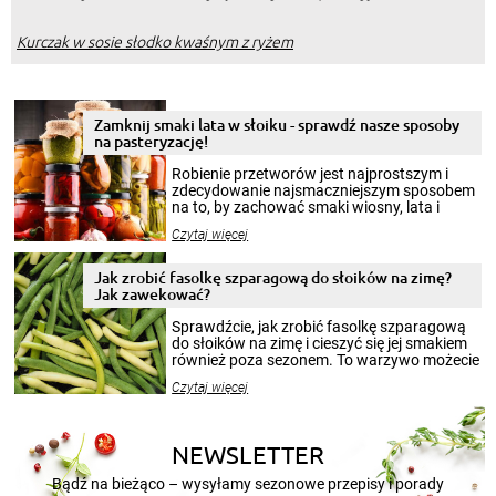
Kurczak w sosie słodko kwaśnym z ryżem
Zamknij smaki lata w słoiku - sprawdź nasze sposoby
na pasteryzację!
Robienie przetworów jest najprostszym i
zdecydowanie najsmaczniejszym sposobem
na to, by zachować smaki wiosny, lata i
jesieni na dłużej. Można robić setki zdjęć
Czytaj więcej
krajobrazów, by cieszyć nimi oko w sezonie
zimowym, ale to smaczny posiłek pozwoli w
pełni poczuć atmosferę cieplejszych
Jak zrobić fasolkę szparagową do słoików na zimę?
miesięcy. Przygotowanie słoików ze
Jak zawekować?
smakowitą zawartością musi obejmować
patenty, które pozwolą zachować świeżość
Sprawdźcie, jak zrobić fasolkę szparagową
przetworów.
do słoików na zimę i cieszyć się jej smakiem
również poza sezonem. To warzywo możecie
wekować na wiele sposobów. Wykorzystajcie
Czytaj więcej
nasze propozycje!
NEWSLETTER
Bądź na bieżąco – wysyłamy sezonowe przepisy i porady