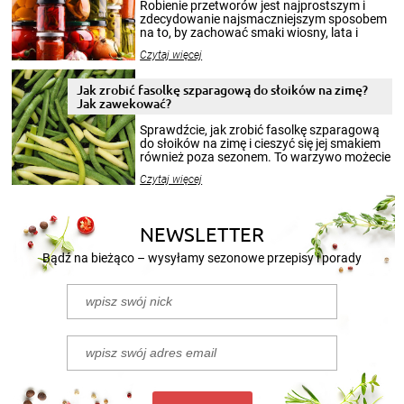
Robienie przetworów jest najprostszym i
zdecydowanie najsmaczniejszym sposobem
na to, by zachować smaki wiosny, lata i
jesieni na dłużej. Można robić setki zdjęć
Czytaj więcej
krajobrazów, by cieszyć nimi oko w sezonie
zimowym, ale to smaczny posiłek pozwoli w
pełni poczuć atmosferę cieplejszych
Jak zrobić fasolkę szparagową do słoików na zimę?
miesięcy. Przygotowanie słoików ze
Jak zawekować?
smakowitą zawartością musi obejmować
patenty, które pozwolą zachować świeżość
Sprawdźcie, jak zrobić fasolkę szparagową
przetworów.
do słoików na zimę i cieszyć się jej smakiem
również poza sezonem. To warzywo możecie
wekować na wiele sposobów. Wykorzystajcie
Czytaj więcej
nasze propozycje!
NEWSLETTER
Bądź na bieżąco – wysyłamy sezonowe przepisy i porady