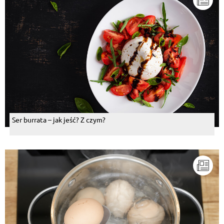
Ser burrata – jak jeść? Z czym?