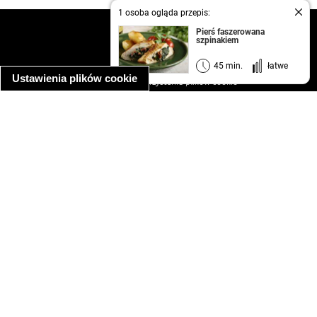
1 osoba ogląda przepis:
kontakt
Pierś faszerowana
szpinakiem
regulamin
informacja o prywatności
45 min.
łatwe
Ustawienia plików cookie
informacja o wykorzystaniu plików cookie
ułatwienia dostępu
Najpopularniejsze przepisy
spaghetti bolognese
makaron z kurczakiem w sosie śmietanowym
kanapka z indykiem
ratatouille
lahmacun
mac and cheese
zupa minestrone
cannelloni ze szpinakiem i ricottą
spaghetti przepisy