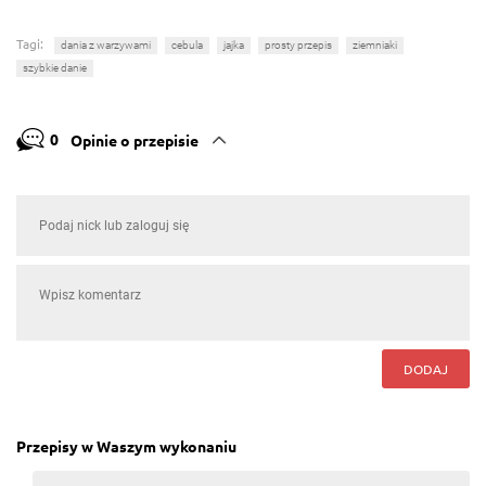
Tagi:
dania z warzywami
cebula
jajka
prosty przepis
ziemniaki
szybkie danie
0
Opinie o przepisie
DODAJ
Przepisy w Waszym wykonaniu