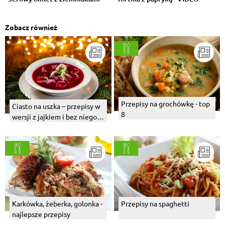
Zobacz również
Przepisy na grochówkę - top
Ciasto na uszka – przepisy w
8
wersji z jajkiem i bez niego.
Sprawdź, jak zrobić!
Karkówka, żeberka, golonka -
Przepisy na spaghetti
najlepsze przepisy