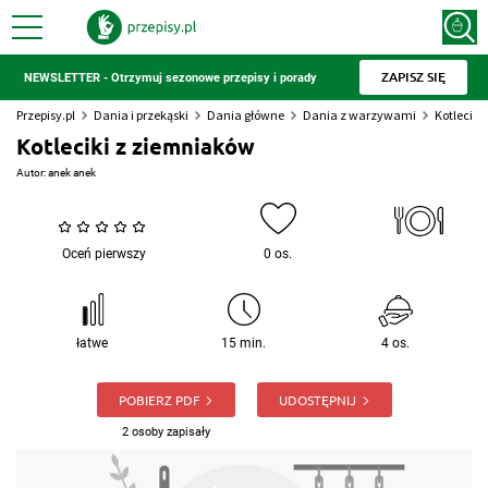
ZAPISZ SIĘ
NEWSLETTER - Otrzymuj sezonowe przepisy i porady
Przepisy.pl
Dania i przekąski
Dania główne
Dania z warzywami
Kotleciki
Kotleciki z ziemniaków
Autor:
anek anek
Oceń pierwszy
0 os.
łatwe
15 min.
4 os.
POBIERZ PDF
UDOSTĘPNIJ
2 osoby zapisały