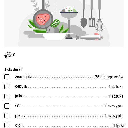
0
Składniki
ziemniaki
75 dekagramów
cebula
1 sztuka
jajko
1 sztuka
sól
1 szczypta
pieprz
1 szczypta
olej
3 łyżki