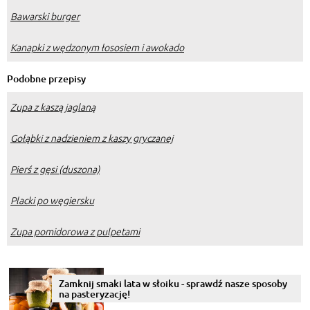
Bawarski burger
Kanapki z wędzonym łososiem i awokado
Podobne przepisy
Zupa z kaszą jaglaną
Gołąbki z nadzieniem z kaszy gryczanej
Pierś z gęsi (duszona)
Placki po węgiersku
Zupa pomidorowa z pulpetami
Zamknij smaki lata w słoiku - sprawdź nasze sposoby
na pasteryzację!