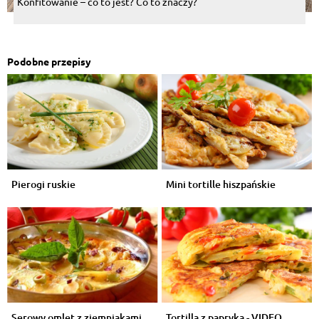
Konfitowanie – co to jest? Co to znaczy?
Podobne przepisy
Pierogi ruskie
Mini tortille hiszpańskie
Serowy omlet z ziemniakami
Tortilla z papryką - VIDEO