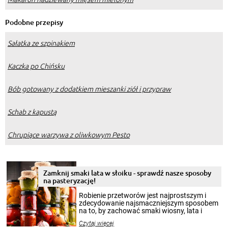
Podobne przepisy
Sałatka ze szpinakiem
Kaczka po Chińsku
Bób gotowany z dodatkiem mieszanki ziół i przypraw
Schab z kapustą
Chrupiące warzywa z oliwkowym Pesto
Zamknij smaki lata w słoiku - sprawdź nasze sposoby
na pasteryzację!
Robienie przetworów jest najprostszym i
zdecydowanie najsmaczniejszym sposobem
na to, by zachować smaki wiosny, lata i
jesieni na dłużej. Można robić setki zdjęć
Czytaj więcej
krajobrazów, by cieszyć nimi oko w sezonie