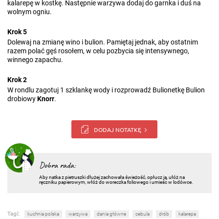
kalarepę w kostkę. Następnie warzywa dodaj do garnka i duś na
wolnym ogniu.
Krok 5
Dolewaj na zmianę wino i bulion. Pamiętaj jednak, aby ostatnim
razem polać gęś rosołem, w celu pozbycia się intensywnego,
winnego zapachu.
Krok 2
W rondlu zagotuj 1 szklankę wody i rozprowadź Bulionetkę Bulion
drobiowy
Knorr
.
DODAJ NOTATKĘ
Dobra rada:
Aby natka z pietruszki dłużej zachowała świeżość, opłucz ją, ułóż na
ręczniku papierowym, włóż do woreczka foliowego i umieśc w lodówce.
Tagi:
kuchnia polska
warzywa
dania główne
cebula
drób
kalarepa