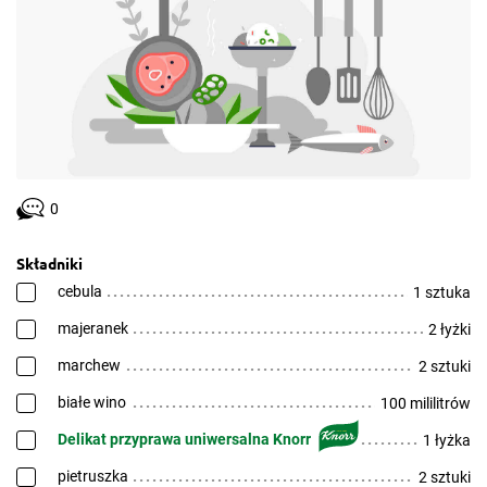
0
Składniki
cebula
1 sztuka
majeranek
2 łyżki
marchew
2 sztuki
białe wino
100 mililitrów
Delikat przyprawa uniwersalna Knorr
1 łyżka
pietruszka
2 sztuki