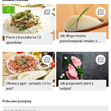
Jak długo można
Piersi z kurczaka na 13
przechowywać smalec z
sposobów
gęsi?
Okrasa z gęsi – przepis. Co to
Jak przyprawić pierś z
jest?
indyka?
Polecane przepisy