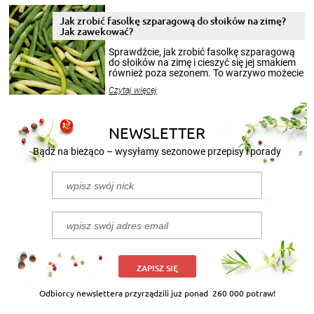
zimowym, ale to smaczny posiłek pozwoli w
pełni poczuć atmosferę cieplejszych
Jak zrobić fasolkę szparagową do słoików na zimę?
miesięcy. Przygotowanie słoików ze
Jak zawekować?
smakowitą zawartością musi obejmować
patenty, które pozwolą zachować świeżość
Sprawdźcie, jak zrobić fasolkę szparagową
przetworów.
do słoików na zimę i cieszyć się jej smakiem
również poza sezonem. To warzywo możecie
wekować na wiele sposobów. Wykorzystajcie
Czytaj więcej
nasze propozycje!
NEWSLETTER
Bądź na bieżąco – wysyłamy sezonowe przepisy i porady
ZAPISZ SIĘ
Odbiorcy newslettera przyrządzili już ponad
260 000 potraw!