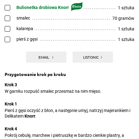
Bulionetka drobiowa Knorr
1 sztuka
smalec
70 gramów
kalarepa
1 sztuka
pierś z gęsi
1 sztuka
EMAIL
LISTONIC
Przygotowanie krok po kroku
Krok 3
W garnku rozpuść smalec przesmaż na nim mięso.
Krok 1
Pierś z gęsi oczyść z błon, a następnie umyj, natrzyj majerankiem i
Delikatem
Knorr
.
Krok 4
Pokrój cebulę, marchew i pietruszkę w bardzo cienkie plastry, a