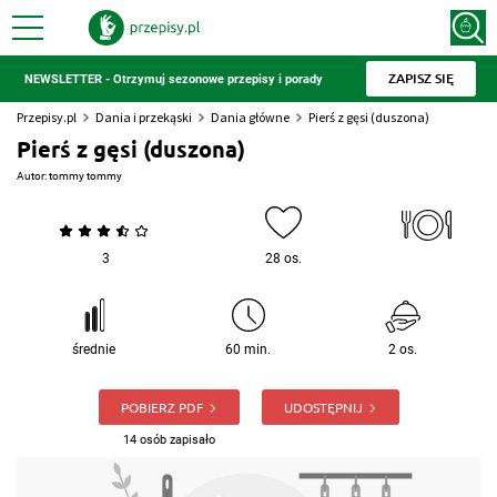
ZAPISZ SIĘ
NEWSLETTER - Otrzymuj sezonowe przepisy i porady
Przepisy.pl
Dania i przekąski
Dania główne
Pierś z gęsi (duszona)
Pierś z gęsi (duszona)
Autor:
tommy tommy
3
28 os.
średnie
60 min.
2 os.
POBIERZ PDF
UDOSTĘPNIJ
14 osób zapisało