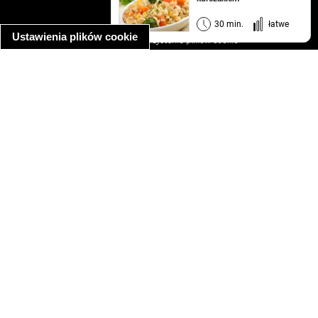
regulamin
informacja o prywatności
30 min.
łatwe
Ustawienia plików cookie
informacja o wykorzystaniu plików cookie
ułatwienia dostępu
Najpopularniejsze przepisy
spaghetti bolognese
makaron z kurczakiem w sosie śmietanowym
kanapka z indykiem
ratatouille
lahmacun
mac and cheese
zupa minestrone
cannelloni ze szpinakiem i ricottą
spaghetti przepisy
makaron z kurczakiem
tagliatelle z kurczakiem