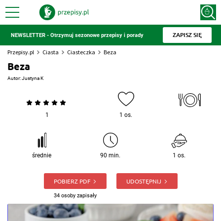
ZAPISZ SIĘ
NEWSLETTER - Otrzymuj sezonowe przepisy i porady
Przepisy.pl
Ciasta
Ciasteczka
Beza
Beza
Autor:
Justyna K
1
1 os.
średnie
90 min.
1 os.
POBIERZ PDF
UDOSTĘPNIJ
34 osoby zapisały