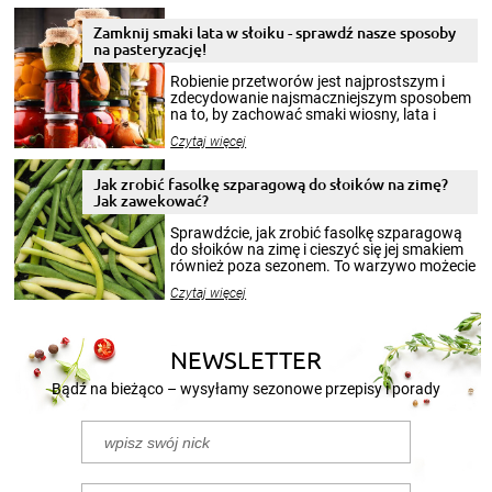
Zamknij smaki lata w słoiku - sprawdź nasze sposoby
na pasteryzację!
Robienie przetworów jest najprostszym i
zdecydowanie najsmaczniejszym sposobem
na to, by zachować smaki wiosny, lata i
jesieni na dłużej. Można robić setki zdjęć
Czytaj więcej
krajobrazów, by cieszyć nimi oko w sezonie
zimowym, ale to smaczny posiłek pozwoli w
pełni poczuć atmosferę cieplejszych
Jak zrobić fasolkę szparagową do słoików na zimę?
miesięcy. Przygotowanie słoików ze
Jak zawekować?
smakowitą zawartością musi obejmować
patenty, które pozwolą zachować świeżość
Sprawdźcie, jak zrobić fasolkę szparagową
przetworów.
do słoików na zimę i cieszyć się jej smakiem
również poza sezonem. To warzywo możecie
wekować na wiele sposobów. Wykorzystajcie
Czytaj więcej
nasze propozycje!
NEWSLETTER
Bądź na bieżąco – wysyłamy sezonowe przepisy i porady