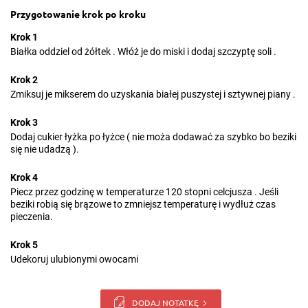
Przygotowanie krok po kroku
Krok 1
Białka oddziel od żółtek . Włóż je do miski i dodaj szczyptę soli .
Krok 2
Zmiksuj je mikserem do uzyskania białej puszystej i sztywnej piany .
Krok 3
Dodaj cukier łyżka po łyżce ( nie moża dodawać za szybko bo beziki
się nie udadzą ).
Krok 4
Piecz przez godzinę w temperaturze 120 stopni celcjusza . Jeśli
beziki robią się brązowe to zmniejsz temperaturę i wydłuż czas
pieczenia.
Krok 5
Udekoruj ulubionymi owocami
DODAJ NOTATKĘ