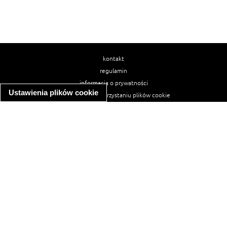
kontakt
regulamin
informacja o prywatności
Ustawienia plików cookie
informacja o wykorzystaniu plików cookie
ułatwienia dostępu
Najpopularniejsze przepisy
spaghetti bolognese
makaron z kurczakiem w sosie śmietanowym
kanapka z indykiem
ratatouille
lahmacun
mac and cheese