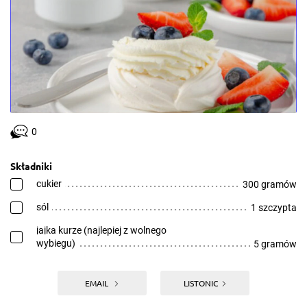
0
Składniki
cukier
300 gramów
sól
1 szczypta
jajka kurze (najlepiej z wolnego
wybiegu)
5 gramów
EMAIL
LISTONIC