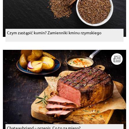
Czym zastąpić kumin? Zamienniki kminu rzymskiego
Chateaubriand – przepis. Co to za mięso?