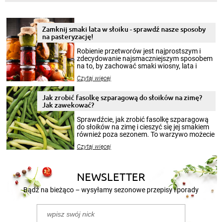
Zamknij smaki lata w słoiku - sprawdź nasze sposoby
na pasteryzację!
Robienie przetworów jest najprostszym i
zdecydowanie najsmaczniejszym sposobem
na to, by zachować smaki wiosny, lata i
jesieni na dłużej. Można robić setki zdjęć
Czytaj więcej
krajobrazów, by cieszyć nimi oko w sezonie
zimowym, ale to smaczny posiłek pozwoli w
pełni poczuć atmosferę cieplejszych
Jak zrobić fasolkę szparagową do słoików na zimę?
miesięcy. Przygotowanie słoików ze
Jak zawekować?
smakowitą zawartością musi obejmować
patenty, które pozwolą zachować świeżość
Sprawdźcie, jak zrobić fasolkę szparagową
przetworów.
do słoików na zimę i cieszyć się jej smakiem
również poza sezonem. To warzywo możecie
wekować na wiele sposobów. Wykorzystajcie
Czytaj więcej
nasze propozycje!
NEWSLETTER
Bądź na bieżąco – wysyłamy sezonowe przepisy i porady