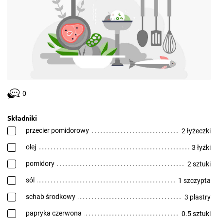
0
Składniki
przecier pomidorowy
2 łyżeczki
olej
3 łyżki
pomidory
2 sztuki
sól
1 szczypta
schab środkowy
3 plastry
papryka czerwona
0.5 sztuki