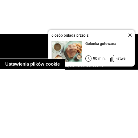
6 osób ogląda przepis:
kontakt
Golonka gotowana
regulamin
informacja o prywatności
90 min.
łatwe
Ustawienia plików cookie
informacja o wykorzystaniu plików cookie
ułatwienia dostępu
Najpopularniejsze przepisy
spaghetti bolognese
makaron z kurczakiem w sosie śmietanowym
kanapka z indykiem
ratatouille
lahmacun