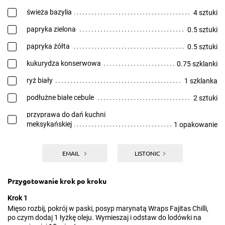
świeża bazylia
4 sztuki
papryka zielona
0.5 sztuki
papryka żółta
0.5 sztuki
kukurydza konserwowa
0.75 szklanki
ryż biały
1 szklanka
podłużne białe cebule
2 sztuki
przyprawa do dań kuchni
meksykańskiej
1 opakowanie
EMAIL
LISTONIC
Przygotowanie krok po kroku
Krok 1
Mięso rozbij, pokrój w paski, posyp marynatą Wraps Fajitas Chilli,
po czym dodaj 1 łyżkę oleju. Wymieszaj i odstaw do lodówki na