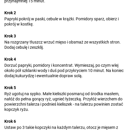
przynajmniej 15 minut.
Krok 2
Papryki pokrój w paski, cebule w krążki. Pomidory sparz, obierz i
pokrój w kostkę.
Krok 3
Na rozgrzany tłuszcz wrzuć mięso i obsmaż ze wszystkich stron.
Dodaj cebulę i zeszklij.
Krok 4
Dorzuć papryki, pomidory i koncentrat. Wymieszaj, po czym wlej
około pół szklanki wody i duś pod przykryciem 10 minut. Na koniec
dodaj kukurydzę i ewentualnie dopraw solą.
Krok 5
Ryż ugotuj na sypko. Małe kieliszki posmaruj od środka masłem,
nałóż do pełna gorący ryż, ugnieć łyżeczką. Przyłóż wierzchem do
powierzchni talerza i podnieś kieliszek - na talerzu powinien zostać
kopczyk ryżu.
Krok 6
Ustaw po 3 takie kopczyki na każdym talerzu, otocz je mięsem z