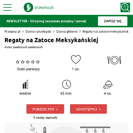
ZAPISZ SIĘ
NEWSLETTER - Otrzymuj sezonowe przepisy i porady
Przepisy.pl
Dania i przekąski
Dania główne
Regaty na zatoce meksykańskiej
Regaty na Zatoce Meksykańskiej
Autor:
pasibrzuch pasibrzuch
Oceń pierwszy
1 os.
średnie
45 min.
4 os.
POBIERZ PDF
UDOSTĘPNIJ
3 osoby zapisały