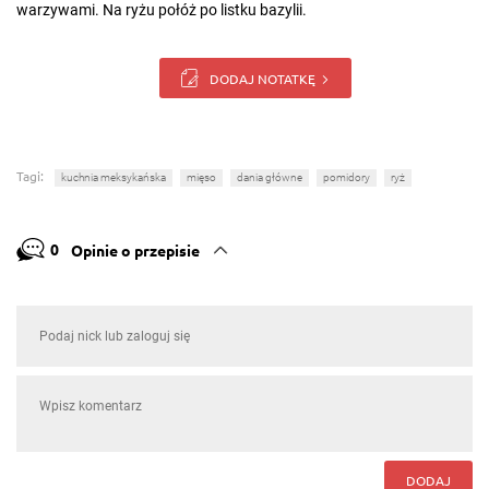
warzywami. Na ryżu połóż po listku bazylii.
DODAJ NOTATKĘ
Tagi:
kuchnia meksykańska
mięso
dania główne
pomidory
ryż
0
Opinie o przepisie
DODAJ