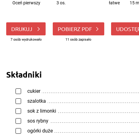
Oceń pierwszy
3 os.
łatwe
15 m
DRUKUJ
POBIERZ PDF
UDOSTĘ
7 osób wydrukowało
11 osób zapisało
Składniki
cukier
szalotka
sok z limonki
sos rybny
ogórki duże