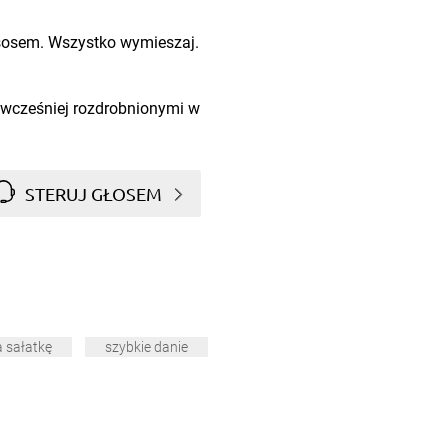
j sosem. Wszystko wymieszaj.
wcześniej rozdrobnionymi w
STERUJ GŁOSEM
 sałatkę
szybkie danie