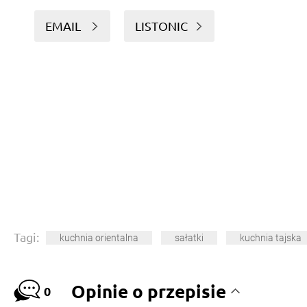
EMAIL
LISTONIC
Tagi:
kuchnia orientalna
sałatki
kuchnia tajska
Opinie o przepisie
0