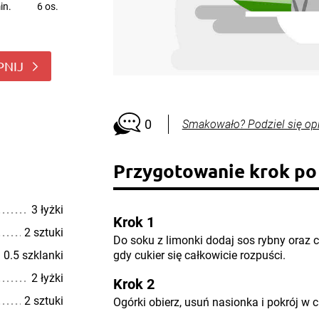
in.
6 os.
PNIJ
0
Smakowało? Podziel się op
Przygotowanie krok po
3 łyżki
Krok 1
2 sztuki
Do soku z limonki dodaj sos rybny oraz 
0.5 szklanki
gdy cukier się całkowicie rozpuści.
2 łyżki
Krok 2
2 sztuki
Ogórki obierz, usuń nasionka i pokrój w ci