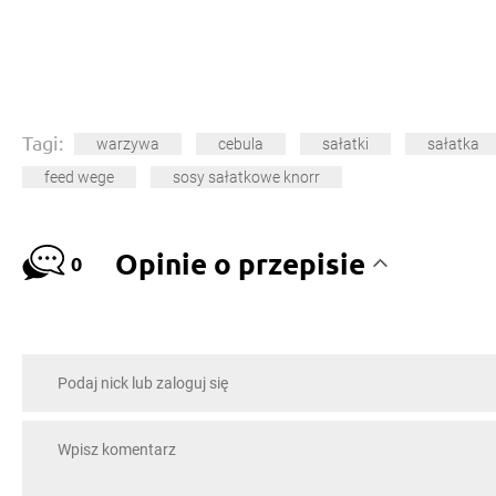
Tagi:
warzywa
cebula
sałatki
sałatka
feed wege
sosy sałatkowe knorr
Opinie o przepisie
0