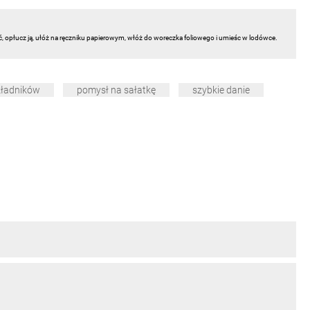
ć, opłucz ją, ułóż na ręczniku papierowym, włóż do woreczka foliowego i umieśc w lodówce.
składników
pomysł na sałatkę
szybkie danie