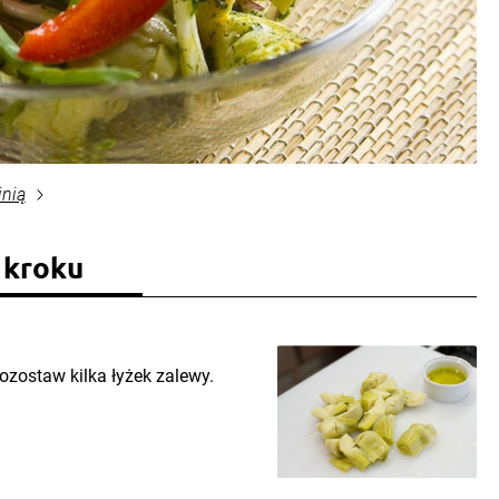
inią
 kroku
ozostaw kilka łyżek zalewy.