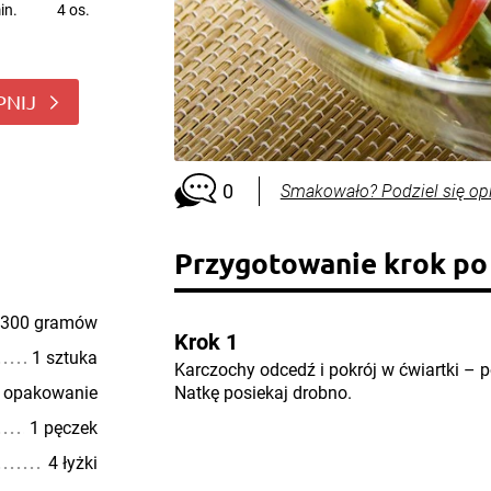
in.
4 os.
PNIJ
0
Smakowało? Podziel się op
Przygotowanie krok po
300 gramów
Krok 1
1 sztuka
Karczochy odcedź i pokrój w ćwiartki – p
 opakowanie
Natkę posiekaj drobno.
1 pęczek
4 łyżki