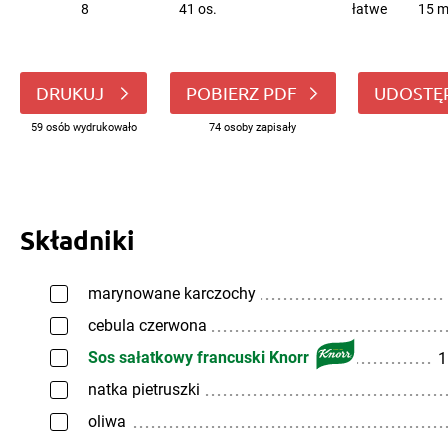
8
41 os.
łatwe
15 m
DRUKUJ
POBIERZ PDF
UDOSTĘ
59 osób wydrukowało
74 osoby zapisały
Składniki
marynowane karczochy
cebula czerwona
Sos sałatkowy francuski Knorr
1
natka pietruszki
oliwa