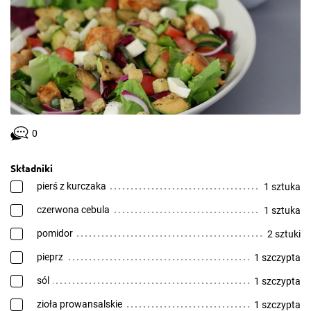
0
Składniki
pierś z kurczaka
1 sztuka
czerwona cebula
1 sztuka
pomidor
2 sztuki
pieprz
1 szczypta
sól
1 szczypta
zioła prowansalskie
1 szczypta