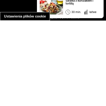
kontakt
Sałatka z kurczakiem i
tortillą
regulamin
informacja o prywatności
30 min.
łatwe
Ustawienia plików cookie
informacja o wykorzystaniu plików cookie
ułatwienia dostępu
Najpopularniejsze przepisy
spaghetti bolognese
makaron z kurczakiem w sosie śmietanowym
kanapka z indykiem
ratatouille
lahmacun
mac and cheese
zupa minestrone
cannelloni ze szpinakiem i ricottą
spaghetti przepisy
makaron z kurczakiem