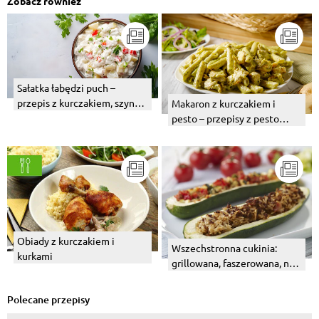
Zobacz również
Sałatka łabędzi puch –
przepis z kurczakiem, szynką
Makaron z kurczakiem i
lub tuńczykiem
pesto – przepisy z pesto
bazyliowym i pomidorowym
Obiady z kurczakiem i
Wszechstronna cukinia:
kurkami
grillowana, faszerowana, na
ciepło i na zimno...
Polecane przepisy