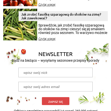
jesieni na dłużej. Można robić setki zdjęć
Czytaj więcej
krajobrazów, by cieszyć nimi oko w sezonie
zimowym, ale to smaczny posiłek pozwoli w
pełni poczuć atmosferę cieplejszych
Jak zrobić fasolkę szparagową do słoików na zimę?
miesięcy. Przygotowanie słoików ze
Jak zawekować?
smakowitą zawartością musi obejmować
patenty, które pozwolą zachować świeżość
Sprawdźcie, jak zrobić fasolkę szparagową
przetworów.
do słoików na zimę i cieszyć się jej smakiem
również poza sezonem. To warzywo możecie
wekować na wiele sposobów. Wykorzystajcie
Czytaj więcej
nasze propozycje!
NEWSLETTER
Bądź na bieżąco – wysyłamy sezonowe przepisy i porady
ZAPISZ SIĘ
Odbiorcy newslettera przyrządzili już ponad
260 000 potraw!