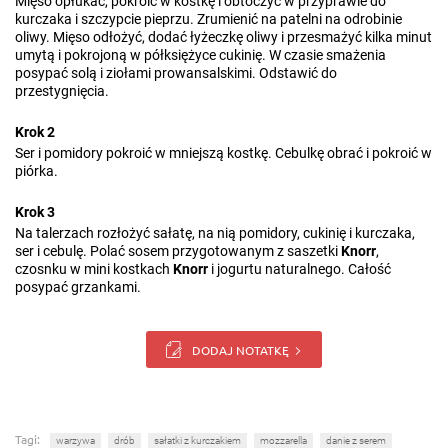
Mięso opłukać, pokroić w kostkę i obtoczyć w przyprawie do
kurczaka i szczypcie pieprzu. Zrumienić na patelni na odrobinie
oliwy. Mięso odłożyć, dodać łyżeczkę oliwy i przesmażyć kilka minut
umytą i pokrojoną w półksiężyce cukinię. W czasie smażenia
posypać solą i ziołami prowansalskimi. Odstawić do
przestygnięcia.
Krok 2
Ser i pomidory pokroić w mniejszą kostkę. Cebulkę obrać i pokroić w
piórka.
Krok 3
Na talerzach rozłożyć sałatę, na nią pomidory, cukinię i kurczaka,
ser i cebulę. Polać sosem przygotowanym z saszetki
Knorr
,
czosnku w mini kostkach
Knorr
i jogurtu naturalnego. Całość
posypać grzankami.
DODAJ NOTATKĘ
Tagi:
warzywa
drób
sałatki z kurczakiem
mozzarella
danie z serem