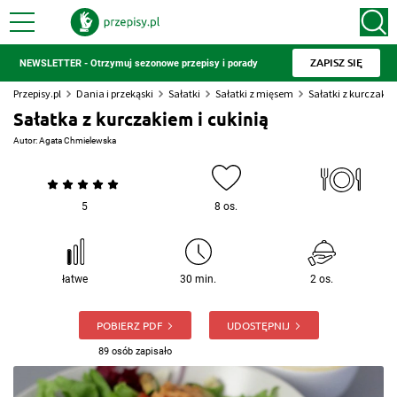
ZAPISZ SIĘ
NEWSLETTER - Otrzymuj sezonowe przepisy i porady
Przepisy.pl
Dania i przekąski
Sałatki
Sałatki z mięsem
Sałatki z kurczaki
Sałatka z kurczakiem i cukinią
Autor:
Agata Chmielewska
5
8 os.
łatwe
30 min.
2 os.
POBIERZ PDF
UDOSTĘPNIJ
89 osób zapisało