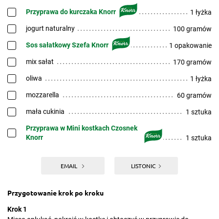
Przyprawa do kurczaka Knorr
1 łyżka
jogurt naturalny
100 gramów
Sos sałatkowy Szefa Knorr
1 opakowanie
mix sałat
170 gramów
oliwa
1 łyżka
mozzarella
60 gramów
mała cukinia
1 sztuka
Przyprawa w Mini kostkach Czosnek
Knorr
1 sztuka
EMAIL
LISTONIC
Przygotowanie krok po kroku
Krok 1