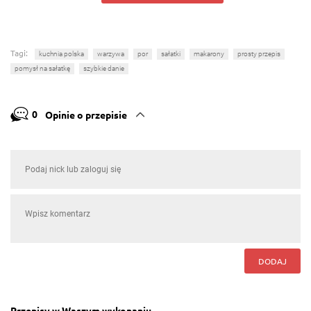
Tagi:
kuchnia polska
warzywa
por
sałatki
makarony
prosty przepis
pomysł na sałatkę
szybkie danie
0
Opinie o przepisie
DODAJ
Przepisy w Waszym wykonaniu