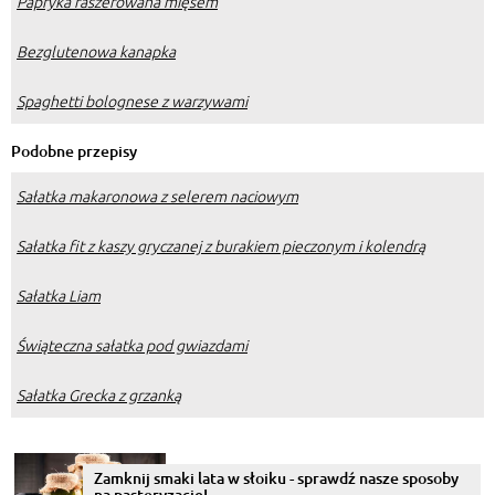
Papryka faszerowana mięsem
Bezglutenowa kanapka
Spaghetti bolognese z warzywami
Podobne przepisy
Sałatka makaronowa z selerem naciowym
Sałatka fit z kaszy gryczanej z burakiem pieczonym i kolendrą
Sałatka Liam
Świąteczna sałatka pod gwiazdami
Sałatka Grecka z grzanką
Zamknij smaki lata w słoiku - sprawdź nasze sposoby
na pasteryzację!