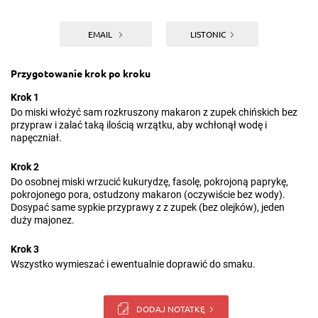
EMAIL
LISTONIC
Przygotowanie krok po kroku
Krok 1
Do miski włożyć sam rozkruszony makaron z zupek chińskich bez
przypraw i zalać taką ilością wrzątku, aby wchłonął wodę i
napęczniał.
Krok 2
Do osobnej miski wrzucić kukurydzę, fasolę, pokrojoną paprykę,
pokrojonego pora, ostudzony makaron (oczywiście bez wody).
Dosypać same sypkie przyprawy z z zupek (bez olejków), jeden
duży majonez.
Krok 3
Wszystko wymieszać i ewentualnie doprawić do smaku.
DODAJ NOTATKĘ