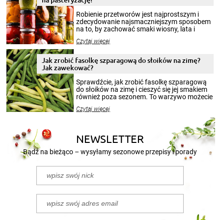
Robienie przetworów jest najprostszym i
zdecydowanie najsmaczniejszym sposobem
na to, by zachować smaki wiosny, lata i
jesieni na dłużej. Można robić setki zdjęć
Czytaj więcej
krajobrazów, by cieszyć nimi oko w sezonie
zimowym, ale to smaczny posiłek pozwoli w
pełni poczuć atmosferę cieplejszych
Jak zrobić fasolkę szparagową do słoików na zimę?
miesięcy. Przygotowanie słoików ze
Jak zawekować?
smakowitą zawartością musi obejmować
patenty, które pozwolą zachować świeżość
Sprawdźcie, jak zrobić fasolkę szparagową
przetworów.
do słoików na zimę i cieszyć się jej smakiem
również poza sezonem. To warzywo możecie
wekować na wiele sposobów. Wykorzystajcie
Czytaj więcej
nasze propozycje!
NEWSLETTER
Bądź na bieżąco – wysyłamy sezonowe przepisy i porady