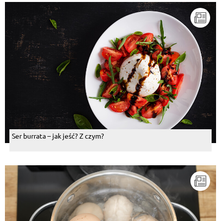
Ser burrata – jak jeść? Z czym?