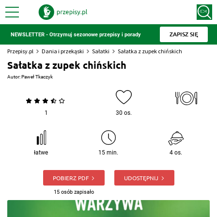
ZAPISZ SIĘ
NEWSLETTER - Otrzymuj sezonowe przepisy i porady
Przepisy.pl
Dania i przekąski
Sałatki
Sałatka z zupek chińskich
Sałatka z zupek chińskich
Autor:
Paweł Tkaczyk
1
30 os.
łatwe
15 min.
4 os.
POBIERZ PDF
UDOSTĘPNIJ
15 osób zapisało