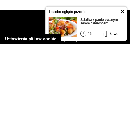
1 osoba ogląda przepis:
kontakt
Sałatka z panierowanym
serem camembert
regulamin
informacja o prywatności
15 min.
łatwe
Ustawienia plików cookie
informacja o wykorzystaniu plików cookie
ułatwienia dostępu
Najpopularniejsze przepisy
spaghetti bolognese
makaron z kurczakiem w sosie śmietanowym
kanapka z indykiem
ratatouille
lahmacun
mac and cheese
zupa minestrone
cannelloni ze szpinakiem i ricottą