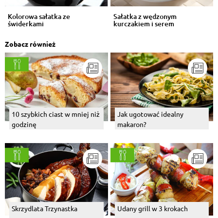
Kolorowa sałatka ze
Sałatka z wędzonym
świderkami
kurczakiem i serem
Zobacz również
10 szybkich ciast w mniej niż
Jak ugotować idealny
godzinę
makaron?
Skrzydlata Trzynastka
Udany grill w 3 krokach