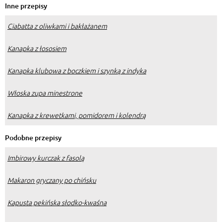
Inne przepisy
Ciabatta z oliwkami i bakłażanem
Kanapka z łososiem
Kanapka klubowa z boczkiem i szynką z indyka
Włoska zupa minestrone
Kanapka z krewetkami, pomidorem i kolendrą
Podobne przepisy
Imbirowy kurczak z fasolą
Makaron gryczany po chińsku
Kapusta pekińska słodko-kwaśna