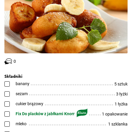
0
Składniki
banany
5 sztuk
sezam
3 łyżki
cukier brązowy
1 łyżka
Fix Do placków z jabłkami Knorr
1 opakowanie
mleko
1 szklanka