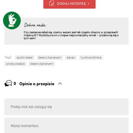
DODAJ NOTATKĘ
Dobra rada:
Czy zastanawiałeś się, czemu sezam jest tak często obecny w przepisach
mięsnych? Wydobywa on z mięsa niepowtarzalny smak – przekonaj się o
tym sam!
Tagi:
szybki deser
deser z bananami
banan
kuchnia chińska
prosty przepis
deser z bananami
0
Opinie o przepisie