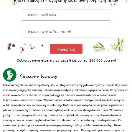
Bądź na bieżąco – wysyłamy sezonowe przepisy i porady
ZAPISZ SIĘ
Odbiorcy newslettera przyrządzili już ponad
260 000 potraw!
Smażone banany
Kilka dojrzałych bananów wystarczy, aby w łatwy sposób przygotować pyszny i niebanalny deser,
inspirowany azjatycką kuchnią. Ich naturalną słodycz podkreśli chrupiąca panierka. Rozpocznij od
obrania owoców ze skórki, po czym pokrój je na nieduże kawałki i obtocz w sezamie oraz
brązowym cukrze trzcinowym. Wspomniane ziarenka możesz zastąpić wiórkami kokosowymi –
w taki sposób banany serwuje się w Indonezji. Gotową mieszankę do przyrządzania placków z
jabłkami wymieszaj z mlekiem za pomocą trzepaczki, aby powstała jednolita masa. W rondlu z
grubym dnem rozgrzej dobrze olej roślinny, na przykład rafinowany ryżowy. Kawałki banana
maczaj w cieście i smaż na głębokim tłuszczu do momentu, aż nabiorą złocistego koloru. Po
usmażeniu przełóż je na kawałek ręcznika papierowego, który wchłonie nadmiar oleju. Deser
podawaj na ciepło, najlepiej bezpośrednio po przyrządzeniu. Czy wypróbujesz nasz przepis na