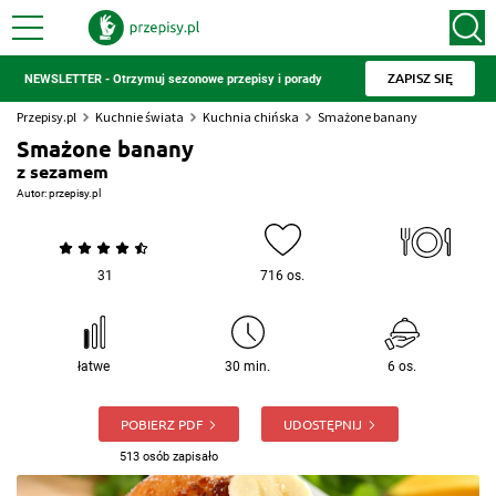
ZAPISZ SIĘ
NEWSLETTER - Otrzymuj sezonowe przepisy i porady
Przepisy.pl
Kuchnie świata
Kuchnia chińska
Smażone banany
Smażone banany
z sezamem
Autor:
przepisy.pl
31
716 os.
łatwe
30 min.
6 os.
POBIERZ PDF
UDOSTĘPNIJ
513 osób zapisało