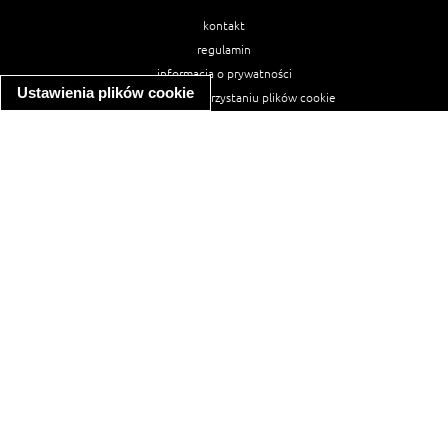
kontakt
regulamin
informacja o prywatności
Ustawienia plików cookie
informacja o wykorzystaniu plików cookie
ułatwienia dostępu
Najpopularniejsze przepisy
spaghetti bolognese
makaron z kurczakiem w sosie śmietanowym
kanapka z indykiem
ratatouille
lahmacun
mac and cheese
zupa minestrone
cannelloni ze szpinakiem i ricottą
spaghetti przepisy