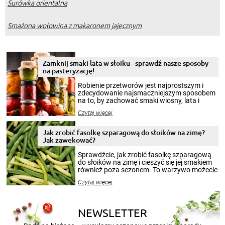
Surówka orientalna
Smażona wołowina z makaronem jajecznym
Zamknij smaki lata w słoiku - sprawdź nasze sposoby
na pasteryzację!
Robienie przetworów jest najprostszym i
zdecydowanie najsmaczniejszym sposobem
na to, by zachować smaki wiosny, lata i
jesieni na dłużej. Można robić setki zdjęć
Czytaj więcej
krajobrazów, by cieszyć nimi oko w sezonie
zimowym, ale to smaczny posiłek pozwoli w
pełni poczuć atmosferę cieplejszych
Jak zrobić fasolkę szparagową do słoików na zimę?
miesięcy. Przygotowanie słoików ze
Jak zawekować?
smakowitą zawartością musi obejmować
patenty, które pozwolą zachować świeżość
Sprawdźcie, jak zrobić fasolkę szparagową
przetworów.
do słoików na zimę i cieszyć się jej smakiem
również poza sezonem. To warzywo możecie
wekować na wiele sposobów. Wykorzystajcie
Czytaj więcej
nasze propozycje!
NEWSLETTER