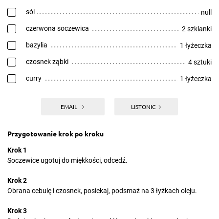
sól
null
czerwona soczewica
2 szklanki
bazylia
1 łyżeczka
czosnek ząbki
4 sztuki
curry
1 łyżeczka
EMAIL
LISTONIC
Przygotowanie krok po kroku
Krok 1
Soczewice ugotuj do miękkości, odcedź.
Krok 2
Obrana cebulę i czosnek, posiekaj, podsmaż na 3 łyżkach oleju.
Krok 3