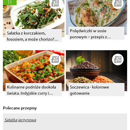
Polędwiczki w sosie
Sałatka z kurczakiem,
porowym – przepis z
łososiem, a może chorizo?
piekarnika
Wybierz swój numer 1!
Kulinarne podróże dookoła
Soczewica - kolorowe
świata. Indyjskie curry i
gotowanie
węgierski bogracz.
Polecane przepisy
Sałatka jarzynowa