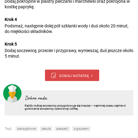
Dodaj pokrojone w plastry pieczarki i marchewki oraz pokrojona w
kostkę paprykę.
Krok 4
Podsmaż, następnie dolej pół szklanki wody i duś około 20 minut,
do miękkości składników.
Krok 5
Dodaj soczewicę, przecier i przyprawy, wymieszaj, duś jeszcze około
5 minut.
DODAJ NOTATKĘ
Dobra rada:
Każdy rodzaj soczewicy przygotowuje się inaczej – najmniej czasu zajmie ci
gotowanie soczewicy czerwonej i żółtej.
Tagi:
dania główne
cebula
pieczarki
z grzybami