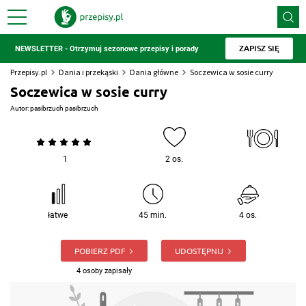
ZAPISZ SIĘ
NEWSLETTER - Otrzymuj sezonowe przepisy i porady
Przepisy.pl
Dania i przekąski
Dania główne
Soczewica w sosie curry
Soczewica w sosie curry
Autor:
pasibrzuch pasibrzuch
1
2 os.
łatwe
45 min.
4 os.
POBIERZ PDF
UDOSTĘPNIJ
4 osoby zapisały