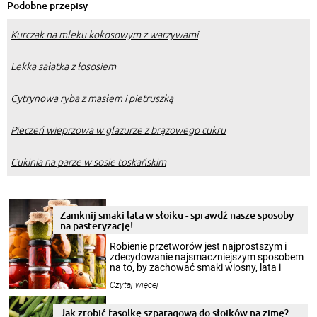
Podobne przepisy
Kurczak na mleku kokosowym z warzywami
Lekka sałatka z łososiem
Cytrynowa ryba z masłem i pietruszką
Pieczeń wieprzowa w glazurze z brązowego cukru
Cukinia na parze w sosie toskańskim
Zamknij smaki lata w słoiku - sprawdź nasze sposoby
na pasteryzację!
Robienie przetworów jest najprostszym i
zdecydowanie najsmaczniejszym sposobem
na to, by zachować smaki wiosny, lata i
jesieni na dłużej. Można robić setki zdjęć
Czytaj więcej
krajobrazów, by cieszyć nimi oko w sezonie
zimowym, ale to smaczny posiłek pozwoli w
pełni poczuć atmosferę cieplejszych
Jak zrobić fasolkę szparagową do słoików na zimę?