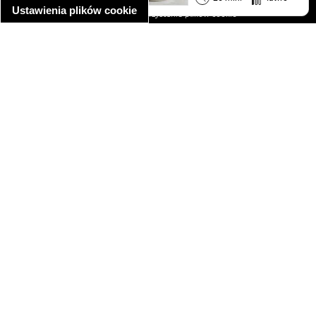
Ustawienia plików cookie
informacja o wykorzystaniu plików cookie
ułatwienia dostępu
Najpopularniejsze przepisy
spaghetti bolognese
makaron z kurczakiem w sosie śmietanowym
kanapka z indykiem
ratatouille
lahmacun
mac and cheese
zupa minestrone
cannelloni ze szpinakiem i ricottą
spaghetti przepisy
makaron z kurczakiem
tagliatelle z kurczakiem
hot dog