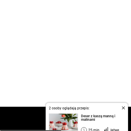
2 osoby oglądają przepis:
kontakt
Deser z kaszą manną i
malinami
regulamin
informacja o prywatności
25 min.
łatwe