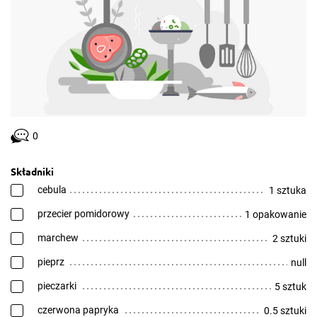
0
Składniki
cebula
1 sztuka
przecier pomidorowy
1 opakowanie
marchew
2 sztuki
pieprz
null
pieczarki
5 sztuk
czerwona papryka
0.5 sztuki