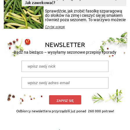
miesięcy. Przygotowanie słoików ze
Jak zawekować?
smakowitą zawartością musi obejmować
patenty, które pozwolą zachować świeżość
Sprawdźcie, jak zrobić fasolkę szparagową
przetworów.
do słoików na zimę i cieszyć się jej smakiem
również poza sezonem. To warzywo możecie
wekować na wiele sposobów. Wykorzystajcie
Czytaj więcej
nasze propozycje!
NEWSLETTER
Bądź na bieżąco – wysyłamy sezonowe przepisy i porady
ZAPISZ SIĘ
Odbiorcy newslettera przyrządzili już ponad
260 000 potraw!