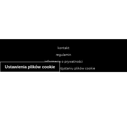
kontakt
regulamin
informacja o prywatności
Ustawienia plików cookie
informacja o wykorzystaniu plików cookie
ułatwienia dostępu
Najpopularniejsze przepisy
spaghetti bolognese
makaron z kurczakiem w sosie śmietanowym
kanapka z indykiem
ratatouille