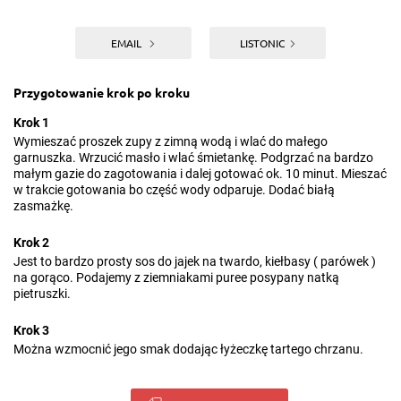
EMAIL
LISTONIC
Przygotowanie krok po kroku
Krok 1
Wymieszać proszek zupy z zimną wodą i wlać do małego
garnuszka. Wrzucić masło i wlać śmietankę. Podgrzać na bardzo
małym gazie do zagotowania i dalej gotować ok. 10 minut. Mieszać
w trakcie gotowania bo część wody odparuje. Dodać białą
zasmażkę.
Krok 2
Jest to bardzo prosty sos do jajek na twardo, kiełbasy ( parówek )
na gorąco. Podajemy z ziemniakami puree posypany natką
pietruszki.
Krok 3
Można wzmocnić jego smak dodając łyżeczkę tartego chrzanu.