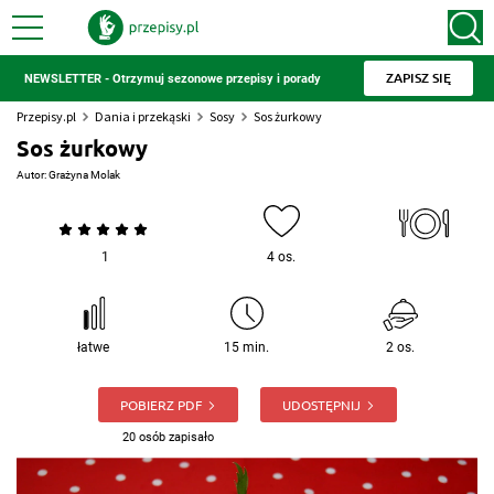
ZAPISZ SIĘ
NEWSLETTER - Otrzymuj sezonowe przepisy i porady
Przepisy.pl
Dania i przekąski
Sosy
Sos żurkowy
Sos żurkowy
Autor:
Grażyna Molak
1
4 os.
łatwe
15 min.
2 os.
POBIERZ PDF
UDOSTĘPNIJ
20 osób zapisało