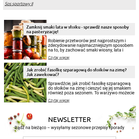
Sos sportowy II
Zamknij smaki lata w słoiku - sprawdź nasze sposoby
na pasteryzację!
Robienie przetworów jest najprostszym i
zdecydowanie najsmaczniejszym sposobem
na to, by zachować smaki wiosny, lata i
jesieni na dłużej. Można robić setki zdjęć
Czytaj więcej
krajobrazów, by cieszyć nimi oko w sezonie
zimowym, ale to smaczny posiłek pozwoli w
pełni poczuć atmosferę cieplejszych
Jak zrobić fasolkę szparagową do słoików na zimę?
miesięcy. Przygotowanie słoików ze
Jak zawekować?
smakowitą zawartością musi obejmować
patenty, które pozwolą zachować świeżość
Sprawdźcie, jak zrobić fasolkę szparagową
przetworów.
do słoików na zimę i cieszyć się jej smakiem
również poza sezonem. To warzywo możecie
wekować na wiele sposobów. Wykorzystajcie
Czytaj więcej
nasze propozycje!
NEWSLETTER
Bądź na bieżąco – wysyłamy sezonowe przepisy i porady