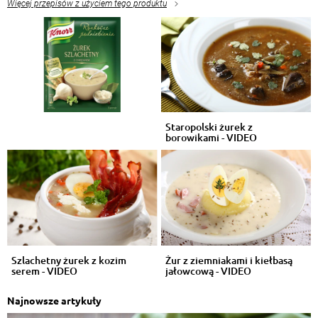
Więcej przepisów z użyciem tego produktu
Staropolski żurek z
borowikami - VIDEO
Szlachetny żurek z kozim
Żur z ziemniakami i kiełbasą
serem - VIDEO
jałowcową - VIDEO
Najnowsze artykuły