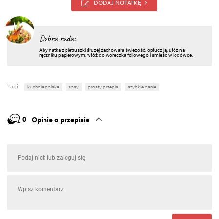
DODAJ NOTATKĘ
Dobra rada:
Aby natka z pietruszki dłużej zachowała świeżość, opłucz ją, ułóż na
ręczniku papierowym, włóż do woreczka foliowego i umieśc w lodówce.
Tagi:
kuchnia polska
sosy
prosty przepis
szybkie danie
0
Opinie o przepisie