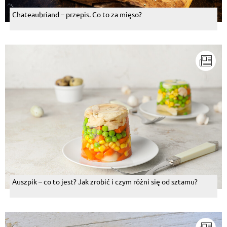
Chateaubriand – przepis. Co to za mięso?
Auszpik – co to jest? Jak zrobić i czym różni się od sztamu?