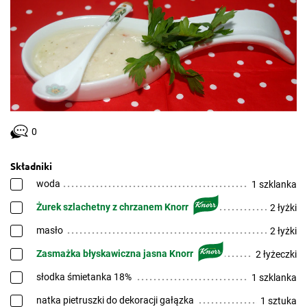
0
Składniki
woda
1 szklanka
Żurek szlachetny z chrzanem Knorr
2 łyżki
masło
2 łyżki
Zasmażka błyskawiczna jasna Knorr
2 łyżeczki
słodka śmietanka 18%
1 szklanka
natka pietruszki do dekoracji gałązka
1 sztuka