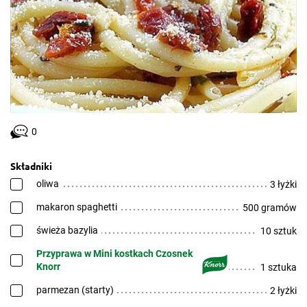
0
Składniki
oliwa
3 łyżki
makaron spaghetti
500 gramów
świeża bazylia
10 sztuk
Przyprawa w Mini kostkach Czosnek
Knorr
1 sztuka
parmezan (starty)
2 łyżki