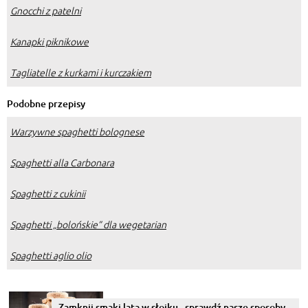
Gnocchi z patelni
Kanapki piknikowe
Tagliatelle z kurkami i kurczakiem
Podobne przepisy
Warzywne spaghetti bolognese
Spaghetti alla Carbonara
Spaghetti z cukinii
Spaghetti „bolońskie” dla wegetarian
Spaghetti aglio olio
Zamknij smaki lata w słoiku - sprawdź nasze sposoby