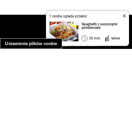
1 osoba ogląda przepis:
kontakt
Spaghetti z suszonymi
pomidorami
regulamin
informacja o prywatności
30 min.
łatwe
Ustawienia plików cookie
informacja o wykorzystaniu plików cookie
ułatwienia dostępu
Najpopularniejsze przepisy
spaghetti bolognese
makaron z kurczakiem w sosie śmietanowym
kanapka z indykiem
ratatouille
lahmacun
mac and cheese
zupa minestrone