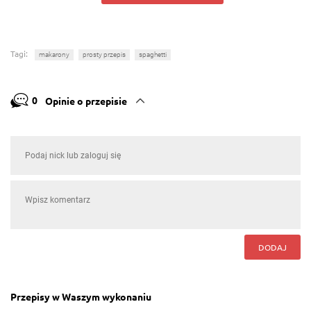
Tagi:
makarony
prosty przepis
spaghetti
0
Opinie o przepisie
DODAJ
Przepisy w Waszym wykonaniu