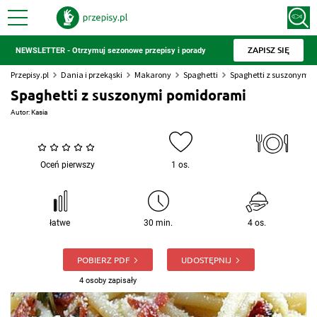
ZAPISZ SIĘ
NEWSLETTER - Otrzymuj sezonowe przepisy i porady
Przepisy.pl
Dania i przekąski
Makarony
Spaghetti
Spaghetti z suszonymi
Spaghetti z suszonymi pomidorami
Autor:
Kasia
Oceń pierwszy
1 os.
łatwe
30 min.
4 os.
POBIERZ PDF
UDOSTĘPNIJ
4 osoby zapisały