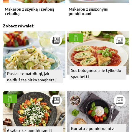
Makaron z szynką i zieloną
Makaron z suszonymi
cebulką
pomidorami
Zobacz również
Sos bolognese, nie tylko do
Pasta - temat długi, jak
spaghetti
najdłuższa nitka spaghetti
Burrata z pomidorami z
6 sałatek z pomidorami i