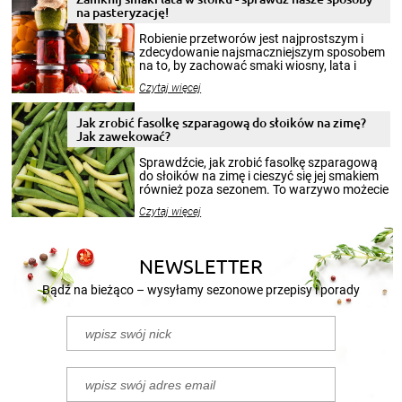
na pasteryzację!
Robienie przetworów jest najprostszym i
zdecydowanie najsmaczniejszym sposobem
na to, by zachować smaki wiosny, lata i
jesieni na dłużej. Można robić setki zdjęć
Czytaj więcej
krajobrazów, by cieszyć nimi oko w sezonie
zimowym, ale to smaczny posiłek pozwoli w
pełni poczuć atmosferę cieplejszych
Jak zrobić fasolkę szparagową do słoików na zimę?
miesięcy. Przygotowanie słoików ze
Jak zawekować?
smakowitą zawartością musi obejmować
patenty, które pozwolą zachować świeżość
Sprawdźcie, jak zrobić fasolkę szparagową
przetworów.
do słoików na zimę i cieszyć się jej smakiem
również poza sezonem. To warzywo możecie
wekować na wiele sposobów. Wykorzystajcie
Czytaj więcej
nasze propozycje!
NEWSLETTER
Bądź na bieżąco – wysyłamy sezonowe przepisy i porady