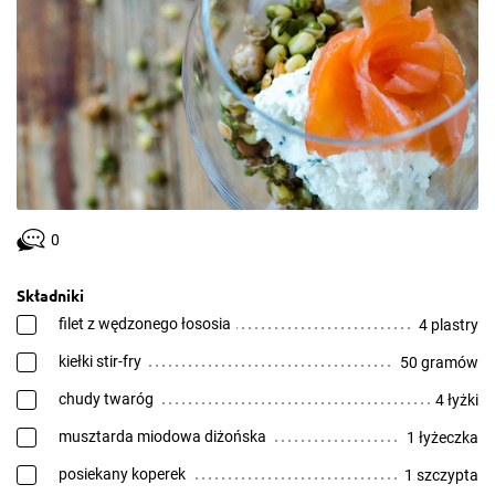
0
Składniki
filet z wędzonego łososia
4 plastry
kiełki stir-fry
50 gramów
chudy twaróg
4 łyżki
musztarda miodowa diżońska
1 łyżeczka
posiekany koperek
1 szczypta