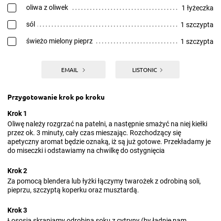
oliwa z oliwek
1 łyżeczka
sól
1 szczypta
świeżo mielony pieprz
1 szczypta
EMAIL
LISTONIC
Przygotowanie krok po kroku
Krok 1
Oliwę należy rozgrzać na patelni, a następnie smażyć na niej kiełki
przez ok. 3 minuty, cały czas mieszając. Rozchodzący się
apetyczny aromat będzie oznaką, iż są już gotowe. Przekładamy je
do miseczki i odstawiamy na chwilkę do ostygnięcia
Krok 2
Za pomocą blendera lub łyżki łączymy twarożek z odrobiną soli,
pieprzu, szczyptą koperku oraz musztardą.
Krok 3
Łososia skrapiamy odrobiną soku z cytryny (by ładnie nam