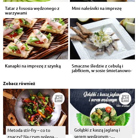
Tatar z łososia wędzonego z
Mini naleśniki na imprezę
warzywami
Kanapki na imprezę z szynką
Smaczne śledzie z cebulą i
jabłkiem, w sosie śmietanowo-
majo...
Zobacz również
Gołąbki z kaszą jaglaną i
Metoda stir-fry – co to
serem wędzonym -
znaczy? Na czym polega