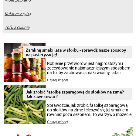
Kołacze z rybą
Tofu z cukinią
Zamknij smaki lata w słoiku - sprawdź nasze sposoby
na pasteryzację!
Robienie przetworów jest najprostszym i
zdecydowanie najsmaczniejszym sposobem
na to, by zachować smaki wiosny, lata i
jesieni na dłużej. Można robić setki zdjęć
Czytaj więcej
krajobrazów, by cieszyć nimi oko w sezonie
zimowym, ale to smaczny posiłek pozwoli w
pełni poczuć atmosferę cieplejszych
Jak zrobić fasolkę szparagową do słoików na zimę?
miesięcy. Przygotowanie słoików ze
Jak zawekować?
smakowitą zawartością musi obejmować
patenty, które pozwolą zachować świeżość
Sprawdźcie, jak zrobić fasolkę szparagową
przetworów.
do słoików na zimę i cieszyć się jej smakiem
również poza sezonem. To warzywo możecie
wekować na wiele sposobów. Wykorzystajcie
Czytaj więcej
nasze propozycje!