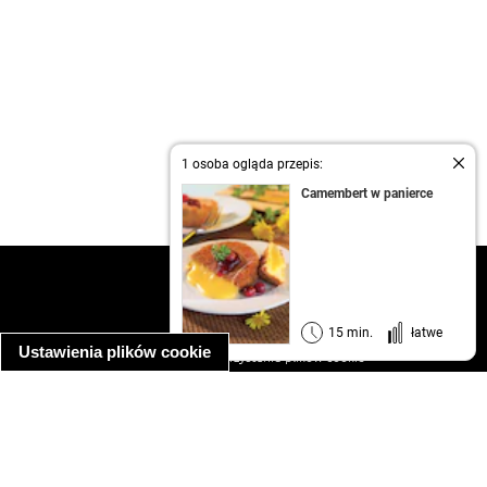
1 osoba ogląda przepis:
Camembert w panierce
kontakt
regulamin
informacja o prywatności
15 min.
łatwe
Ustawienia plików cookie
informacja o wykorzystaniu plików cookie
ułatwienia dostępu
Najpopularniejsze przepisy
spaghetti bolognese