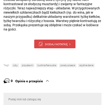
kontrastował ze słodyczą musztardy) i zwijamy w fantazyjne
różyczki. Teraz najważniejszy etap - układanie. W przygotowanych
niewielkich szklaneczkach bądź kieliszkach (np. do wina, jak w
naszym przypadku) delikatnie układamy warstwami: łyżkę kiełków,
łyżkę twarożku i różyczkę z łososia. Warstwy pięknie kontrastują ze
sobą. Przekąska prezentuje się obłędnie i może czekać w lodówce
na gości.
DODAJ NOTATKĘ
Tagi:
ryby
przystawki
kuchnia francuska
prosty przepis
szybkie danie
0
Opinie o przepisie