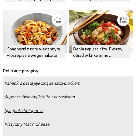
Infografika
smażenie stir-fry?
Spaghetti z tofu wędzonym
Dania typu stir fry. Pyszny
– przepis na wege makaron
obiad w kilka minut.
Polecane przepisy
Kanapki z pastą jajeczną ze szczypiorkiem
Super szybkie tagliatelle z kurczakiem
Spaghetti bolognese
Klasyczny Mac’n Cheese