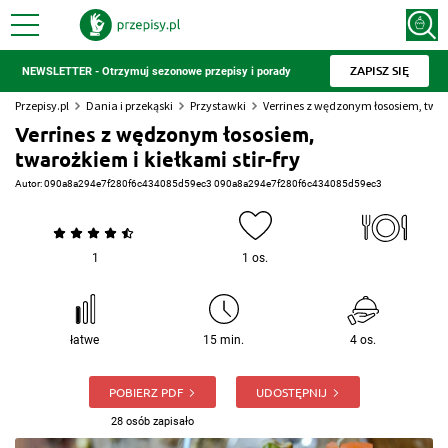
ZAPISZ SIĘ
NEWSLETTER - Otrzymuj sezonowe przepisy i porady
Przepisy.pl
Dania i przekąski
Przystawki
Verrines z wędzonym łososiem, twaro
Verrines z wędzonym łososiem,
twarożkiem i kiełkami stir-fry
Autor:
090a8a294e7f280f6c434085d59ec3 090a8a294e7f280f6c434085d59ec3
1
1 os.
łatwe
15 min.
4 os.
POBIERZ PDF
UDOSTĘPNIJ
28 osób zapisało