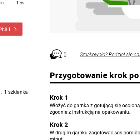
in.
1 os.
PNIJ
0
Smakowało? Podziel się op
Przygotowanie krok po
1 szklanka
Krok 1
Włożyć do garnka z gotującą się osoloną
zgodnie z instrukcją na opakowaniu.
Krok 2
W drugim garnku zagotować sos pomidor
minut.