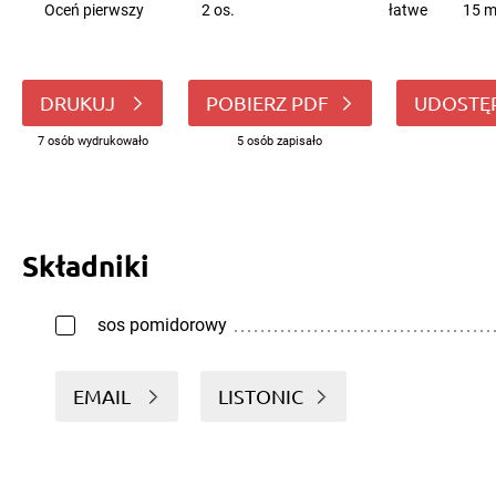
Oceń pierwszy
2 os.
łatwe
15 m
DRUKUJ
POBIERZ PDF
UDOSTĘ
7 osób wydrukowało
5 osób zapisało
Składniki
sos pomidorowy
EMAIL
LISTONIC