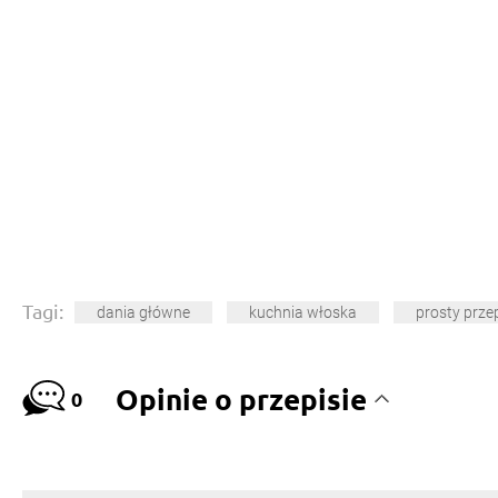
Tagi:
dania główne
kuchnia włoska
prosty prze
Opinie o przepisie
0