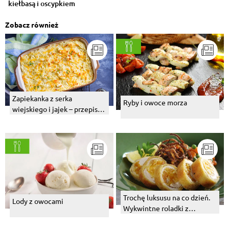
kiełbasą i oscypkiem
Zobacz również
Zapiekanka z serka
Ryby i owoce morza
wiejskiego i jajek – przepis z
warzywami
Trochę luksusu na co dzień.
Lody z owocami
Wykwintne roladki z
kurczaka z suszonymi