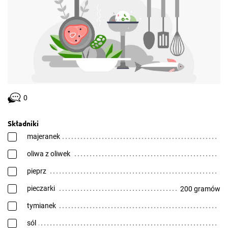
0
Składniki
majeranek
oliwa z oliwek
pieprz
pieczarki
200 gramów
tymianek
sól