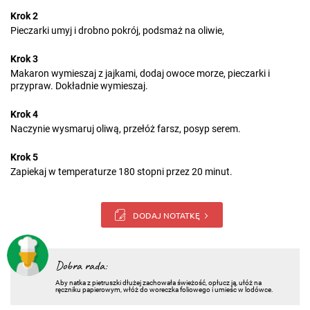
Krok 2
Pieczarki umyj i drobno pokrój, podsmaż na oliwie,
Krok 3
Makaron wymieszaj z jajkami, dodaj owoce morze, pieczarki i
przypraw. Dokładnie wymieszaj.
Krok 4
Naczynie wysmaruj oliwą, przełóż farsz, posyp serem.
Krok 5
Zapiekaj w temperaturze 180 stopni przez 20 minut.
DODAJ NOTATKĘ
Dobra rada:
Aby natka z pietruszki dłużej zachowała świeżość, opłucz ją, ułóż na
ręczniku papierowym, włóż do woreczka foliowego i umieśc w lodówce.