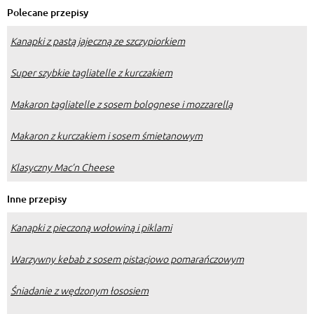
owocami.
Polecane przepisy
Kanapki z pastą jajeczną ze szczypiorkiem
Super szybkie tagliatelle z kurczakiem
Makaron tagliatelle z sosem bolognese i mozzarellą
Makaron z kurczakiem i sosem śmietanowym
Klasyczny Mac’n Cheese
Inne przepisy
Kanapki z pieczoną wołowiną i piklami
Warzywny kebab z sosem pistacjowo pomarańczowym
Śniadanie z wędzonym łososiem