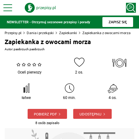
ZAPISZ SIĘ
NEWSLETTER - Otrzymuj sezonowe przepisy i porady
Przepisy.pl
Dania i przekąski
Zapiekanki
Zapiekanka z owocami morza
Zapiekanka z owocami morza
Autor:
pasibrzuch pasibrzuch
Oceń pierwszy
2 os.
łatwe
60 min.
4 os.
POBIERZ PDF
UDOSTĘPNIJ
8 osób zapisało