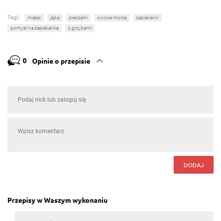
Tagi:
mięso
jajka
pieczarki
owoce morza
zapiekanki
pomysł na zapiekankę
z grzybami
0
Opinie o przepisie
DODAJ
Przepisy w Waszym wykonaniu