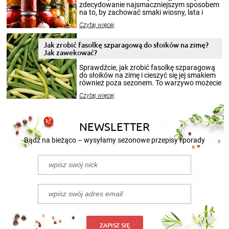
zdecydowanie najsmaczniejszym sposobem
na to, by zachować smaki wiosny, lata i
jesieni na dłużej. Można robić setki zdjęć
Czytaj więcej
krajobrazów, by cieszyć nimi oko w sezonie
zimowym, ale to smaczny posiłek pozwoli w
pełni poczuć atmosferę cieplejszych
Jak zrobić fasolkę szparagową do słoików na zimę?
miesięcy. Przygotowanie słoików ze
Jak zawekować?
smakowitą zawartością musi obejmować
patenty, które pozwolą zachować świeżość
Sprawdźcie, jak zrobić fasolkę szparagową
przetworów.
do słoików na zimę i cieszyć się jej smakiem
również poza sezonem. To warzywo możecie
wekować na wiele sposobów. Wykorzystajcie
Czytaj więcej
nasze propozycje!
NEWSLETTER
Bądź na bieżąco – wysyłamy sezonowe przepisy i porady
ZAPISZ SIĘ