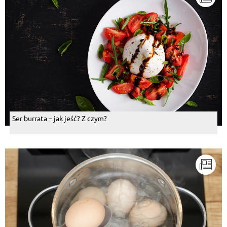
Ser burrata – jak jeść? Z czym?