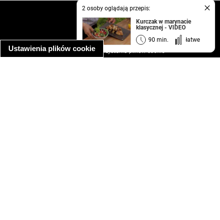
2 osoby oglądają przepis:
kontakt
Kurczak w marynacie
regulamin
klasycznej - VIDEO
informacja o prywatności
90 min.
łatwe
Ustawienia plików cookie
informacja o wykorzystaniu plików cookie
ułatwienia dostępu
Najpopularniejsze przepisy
spaghetti bolognese
makaron z kurczakiem w sosie śmietanowym
kanapka z indykiem
ratatouille
lahmacun
mac and cheese
zupa minestrone
cannelloni ze szpinakiem i ricottą
spaghetti przepisy