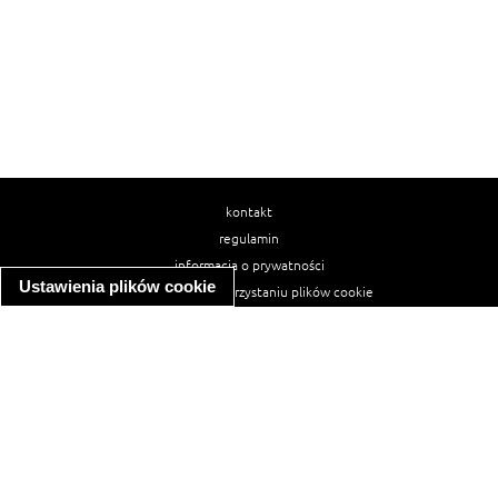
kontakt
regulamin
informacja o prywatności
Ustawienia plików cookie
informacja o wykorzystaniu plików cookie
ułatwienia dostępu
Najpopularniejsze przepisy
spaghetti bolognese
makaron z kurczakiem w sosie śmietanowym
kanapka z indykiem
ratatouille