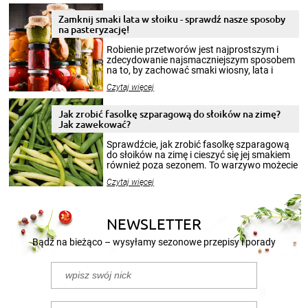
Zamknij smaki lata w słoiku - sprawdź nasze sposoby
na pasteryzację!
Robienie przetworów jest najprostszym i
zdecydowanie najsmaczniejszym sposobem
na to, by zachować smaki wiosny, lata i
jesieni na dłużej. Można robić setki zdjęć
Czytaj więcej
krajobrazów, by cieszyć nimi oko w sezonie
zimowym, ale to smaczny posiłek pozwoli w
pełni poczuć atmosferę cieplejszych
Jak zrobić fasolkę szparagową do słoików na zimę?
miesięcy. Przygotowanie słoików ze
Jak zawekować?
smakowitą zawartością musi obejmować
patenty, które pozwolą zachować świeżość
Sprawdźcie, jak zrobić fasolkę szparagową
przetworów.
do słoików na zimę i cieszyć się jej smakiem
również poza sezonem. To warzywo możecie
wekować na wiele sposobów. Wykorzystajcie
Czytaj więcej
nasze propozycje!
NEWSLETTER
Bądź na bieżąco – wysyłamy sezonowe przepisy i porady