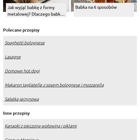
Babka na 6 sposobów
Jak wyjąć babkę z formy
metalowej? Dlaczego babka
nie chce z niej wyjść?
Polecane przepisy
Spaghetti bolognese
Lasagne
Domowe hot dogi
Makaron tagliatelle z sosem bolognese i mozzarellą
Sałatka jarzynowa
Inne przepisy
Kanapki z pieczoną wołowiną i piklami
Croque Monsieur