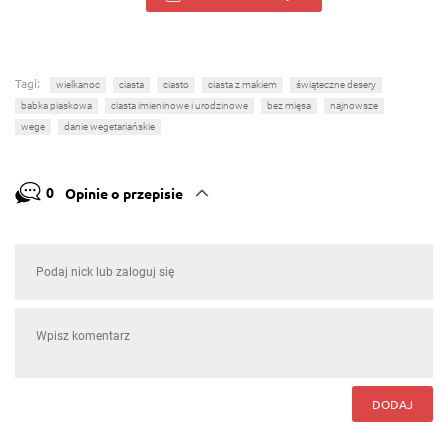
Tagi:
wielkanoc
ciasta
ciasto
ciasta z makiem
świąteczne desery
babka piaskowa
ciasta imieninowe i urodzinowe
bez mięsa
najnowsze
wege
danie wegetariańskie
0
Opinie o przepisie
DODAJ