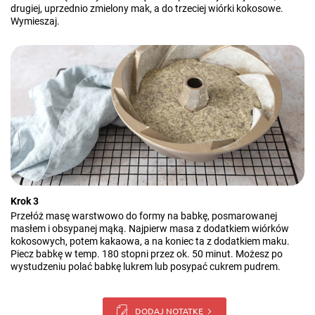
drugiej, uprzednio zmielony mak, a do trzeciej wiórki kokosowe.
Wymieszaj.
Krok 3
Przełóż masę warstwowo do formy na babkę, posmarowanej
masłem i obsypanej mąką. Najpierw masa z dodatkiem wiórków
kokosowych, potem kakaowa, a na koniec ta z dodatkiem maku.
Piecz babkę w temp. 180 stopni przez ok. 50 minut. Możesz po
wystudzeniu polać babkę lukrem lub posypać cukrem pudrem.
DODAJ NOTATKĘ