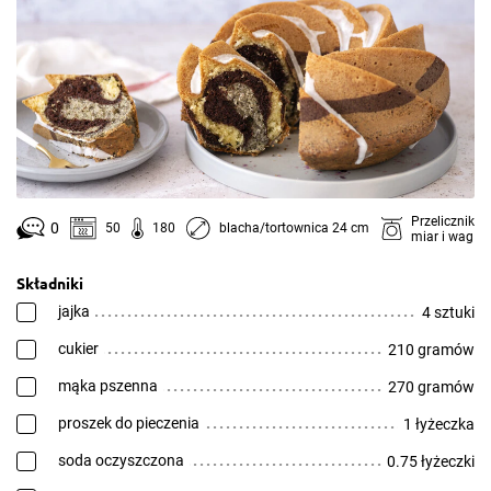
Przelicznik
0
50
180
blacha/tortownica 24 cm
miar i wag
Składniki
jajka
4 sztuki
cukier
210 gramów
mąka pszenna
270 gramów
proszek do pieczenia
1 łyżeczka
soda oczyszczona
0.75 łyżeczki