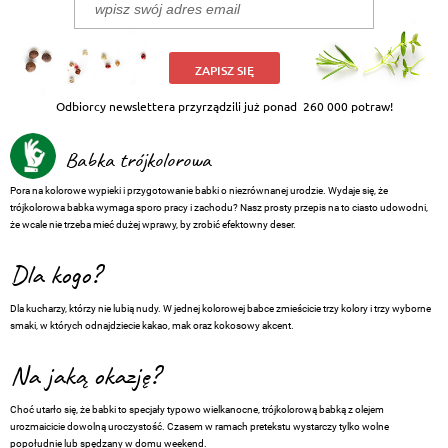
ZAPISZ SIĘ
Odbiorcy newslettera przyrządzili już ponad
260 000 potraw!
Babka trójkolorowa
Pora na kolorowe wypieki i przygotowanie babki o niezrównanej urodzie. Wydaje się, że
trójkolorowa babka wymaga sporo pracy i zachodu? Nasz prosty przepis na to ciasto udowodni,
że wcale nie trzeba mieć dużej wprawy, by zrobić efektowny deser.
Dla kogo?
Dla kucharzy, którzy nie lubią nudy. W jednej kolorowej babce zmieścicie trzy kolory i trzy wyborne
smaki, w których odnajdziecie kakao, mak oraz kokosowy akcent.
Na jaką okazję?
Choć utarło się, że babki to specjały typowo wielkanocne, trójkolorową babką z olejem
urozmaicicie dowolną uroczystość. Czasem w ramach pretekstu wystarczy tylko wolne
popołudnie lub spędzany w domu weekend.