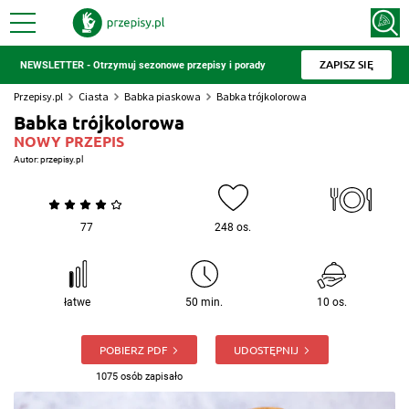
ZAPISZ SIĘ
NEWSLETTER - Otrzymuj sezonowe przepisy i porady
Przepisy.pl
Ciasta
Babka piaskowa
Babka trójkolorowa
Babka trójkolorowa
NOWY PRZEPIS
Autor:
przepisy.pl
77
248 os.
łatwe
50 min.
10 os.
POBIERZ PDF
UDOSTĘPNIJ
1075 osób zapisało