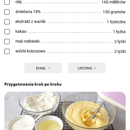
olej
160 mililitrów
śmietana 18%
150 gramów
ekstrakt z wanilii
1 łyżeczka
kakao
1 łyżka
mak niebieski
2 łyżki
wiórki kokosowe
2 łyżki
EMAIL
LISTONIC
Przygotowanie krok po kroku