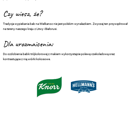
Czy wiesz, że?
Tradycja wypiekania bab na Wielkanoc nie jest polskim wynalazkiem. Zwyczaj ten przywędrował
na tereny naszego kraju z Litwy i Białorusi.
Dla urozmaicenia:
Do ozdobienia babki trójkolorowej z makiem wykorzystajcie polewę czekoladową oraz
kontrastujące z nią wiórki kokosowe.