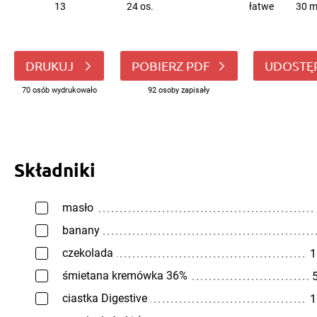
13
24 os.
łatwe
30 m
DRUKUJ
POBIERZ PDF
UDOSTĘ
70 osób wydrukowało
92 osoby zapisały
Składniki
masło
banany
czekolada
1
śmietana kremówka 36%
5
ciastka Digestive
1