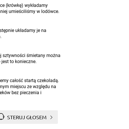
ce (krówkę) wykładamy
niej umieściliśmy w lodówce.
stępnie układamy je na
.
ej sztywności śmietany można
jest to konieczne.
emy całość startą czekoladą.
nym miejscu ze względu na
ków bez pieczenia i
STERUJ GŁOSEM