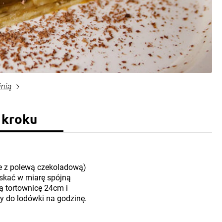
inią
 kroku
kie z polewą czekoladową)
skać w miarę spójną
 tortownicę 24cm i
 do lodówki na godzinę.