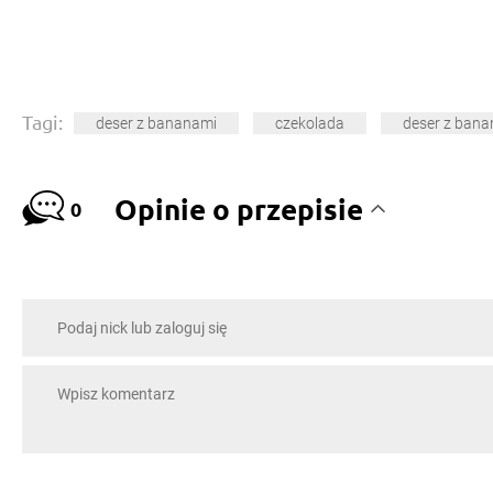
Tagi:
deser z bananami
czekolada
deser z ban
Opinie o przepisie
0