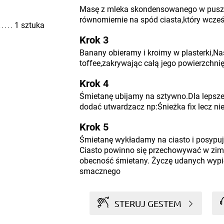
Masę z mleka skondensowanego w pusz
równomiernie na spód ciasta,który wcześ
1 sztuka
Krok 3
Banany obieramy i kroimy w plasterki,Na
toffee,zakrywając całą jego powierzchnię
Krok 4
Śmietanę ubijamy na sztywno.Dla lepsz
dodać utwardzacz np:Śnieżka fix lecz nie 
Krok 5
Śmietanę wykładamy na ciasto i posypuj
Ciasto powinno się przechowywać w zim
obecność śmietany. Życzę udanych wypie
smacznego
STERUJ GESTEM