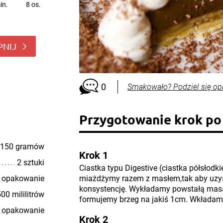
in.
8 os.
PNIJ
0
Smakowało? Podziel się op
Przygotowanie krok po
150 gramów
Krok 1
2 sztuki
Ciastka typu Digestive (ciastka półsłod
 opakowanie
miażdżymy razem z masłem,tak aby uzy
konsystencję. Wykładamy powstałą masą
00 mililitrów
formujemy brzeg na jakiś 1cm. Wkładamy
 opakowanie
Krok 2