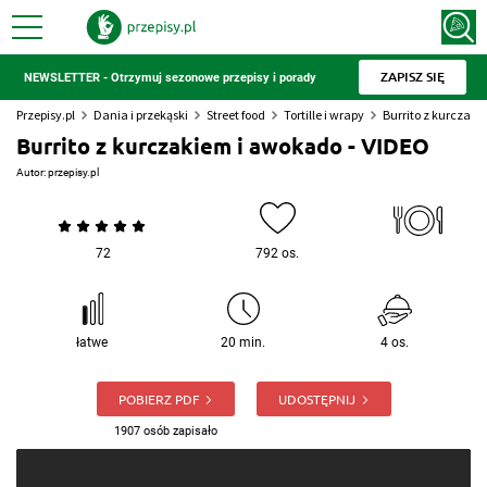
ZAPISZ SIĘ
NEWSLETTER - Otrzymuj sezonowe przepisy i porady
Przepisy.pl
Dania i przekąski
Street food
Tortille i wrapy
Burrito z kurczaki
Burrito z kurczakiem i awokado - VIDEO
Autor:
przepisy.pl
72
792 os.
łatwe
20 min.
4 os.
POBIERZ PDF
UDOSTĘPNIJ
1907 osób zapisało