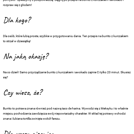
rozpraw się z głodem!
Dla kogo?
Dla osób, które lubią proste, szybkie w przygotowaniu dania. Ten przepis na burrito z kurczakiem
to strzał w dziesiątkę!
Na jaką okazję?
Na co dzień! Samo przyrządzanie burrito z kurczakiem i awokado zajmie Ci tylko 20 minut. Skusisz
się?
Czy wiesz, że?
Burrito to potrawa znana również pod nazwą taco de harina. Wywodzi się z Meksyku i to właśnie
miejscu pochodzenia zawdzięcza swój niepowtarzalny charakter. W skład tej potrawy wchodzi
znana i lubiana tortilla zwinięta wokół farszu.
Dla urozmaicenia: