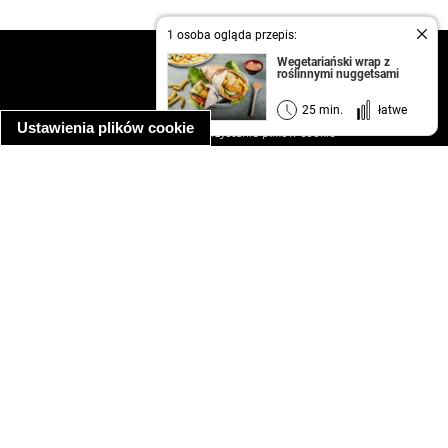
1 osoba ogląda przepis:
kontakt
Wegetariański wrap z
roślinnymi nuggetsami
regulamin
informacja o prywatności
25 min.
łatwe
Ustawienia plików cookie
informacja o wykorzystaniu plików cookie
ułatwienia dostępu
Najpopularniejsze przepisy
spaghetti bolognese
makaron z kurczakiem w sosie śmietanowym
kanapka z indykiem
ratatouille
lahmacun
mac and cheese
zupa minestrone
cannelloni ze szpinakiem i ricottą