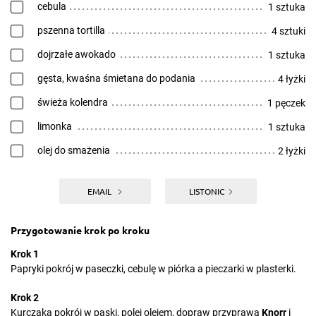
cebula
1 sztuka
pszenna tortilla
4 sztuki
dojrzałe awokado
1 sztuka
gęsta, kwaśna śmietana do podania
4 łyżki
świeża kolendra
1 pęczek
limonka
1 sztuka
olej do smażenia
2 łyżki
EMAIL
LISTONIC
Przygotowanie krok po kroku
Krok 1
Papryki pokrój w paseczki, cebulę w piórka a pieczarki w plasterki.
Krok 2
Kurczaka pokrój w paski, polej olejem, dopraw przyprawą
Knorr
i