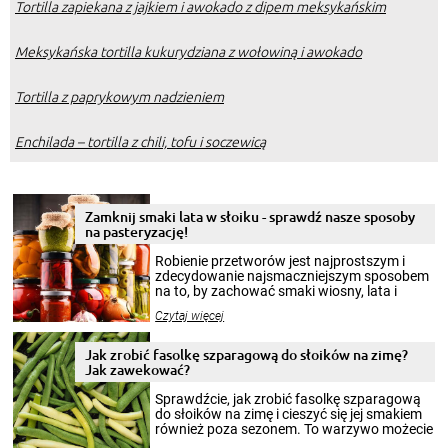
Tortilla zapiekana z jajkiem i awokado z dipem meksykańskim
Meksykańska tortilla kukurydziana z wołowiną i awokado
Tortilla z paprykowym nadzieniem
Enchilada – tortilla z chili, tofu i soczewicą
Zamknij smaki lata w słoiku - sprawdź nasze sposoby
na pasteryzację!
Robienie przetworów jest najprostszym i
zdecydowanie najsmaczniejszym sposobem
na to, by zachować smaki wiosny, lata i
jesieni na dłużej. Można robić setki zdjęć
Czytaj więcej
krajobrazów, by cieszyć nimi oko w sezonie
zimowym, ale to smaczny posiłek pozwoli w
pełni poczuć atmosferę cieplejszych
Jak zrobić fasolkę szparagową do słoików na zimę?
miesięcy. Przygotowanie słoików ze
Jak zawekować?
smakowitą zawartością musi obejmować
patenty, które pozwolą zachować świeżość
Sprawdźcie, jak zrobić fasolkę szparagową
przetworów.
do słoików na zimę i cieszyć się jej smakiem
również poza sezonem. To warzywo możecie
wekować na wiele sposobów. Wykorzystajcie