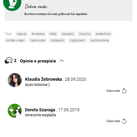
Dobra rada:
Burritos możesz również grillować lub zapiekać.
Tagi:
cebula
śmietana
drób
pieczarki
limonka
street food
tortille i wrapy
najnowsze
instagram
z grzybami
szybkie danie
2
Opinie o przepisie
Klaudia Żebrowska
, 28.09.2020
dużo kolorow:)
Odpowiedz
Dorota Szaruga
, 17.06.2019
smacznie wygląda
Odpowiedz