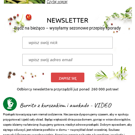
Czytaj więcej
nasze propozycje!
NEWSLETTER
Bądź na bieżąco – wysyłamy sezonowe przepisy i porady
ZAPISZ SIĘ
Odbiorcy newslettera przyrządzili już ponad
260 000 potraw!
Burrito z kurczakiem i awokado - VIDEO
Przekąski towarzyszą nam niemal codziennie. Nie zawsze dysponujemy czasem, aby w spokoju
przygotować i zjeść cały obiad. Będąc większość dnia poza domem, goniąc w wirze obowiązków,
często idziemy na łatwiznę i kupujemy gotowe, niezbyt zdrowe przekąski. Dobrym sposobem, aby
się tego oduczyć, jest robienie posiłków w domu – na przykład dzień wcześniej. Szukasz
pomysłu? Śpieszymy z podpowiedzią. Sięgnij po przepis na burrito z kurczakiem i awokado i