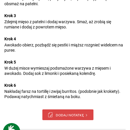
obsmaż na patelni.
Krok 3
Zdejmij mięso z patelni i dodaj warzywa. Smaż, aż zrobią się
rumiane i dodaj z powrotem mięso.
Krok 4
Awokado obierz, pozbądź się pestki i miąższ rozgnieć widelcem na
puree.
Krok 5
W dużej misce wymieszaj podsmażone warzywa z mięsem i
awokado. Dodaj sok z limonki i posiekaną kolendrę.
Krok 6
Nakładaj farsz na tortillę i zwijaj burritos. (podobnie jak krokiety).
Podawaj natychmiast z śmietaną na boku.
DODAJ NOTATKĘ