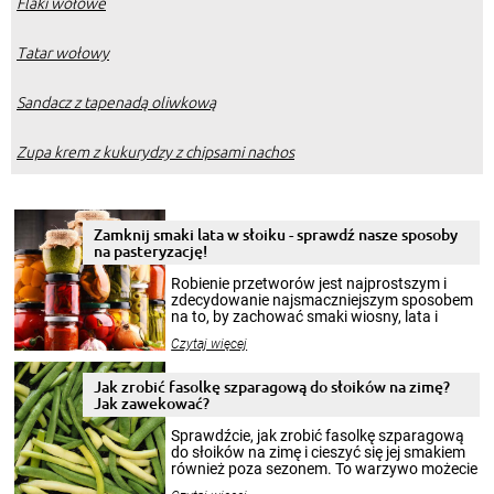
Flaki wołowe
Tatar wołowy
Sandacz z tapenadą oliwkową
Zupa krem z kukurydzy z chipsami nachos
Zamknij smaki lata w słoiku - sprawdź nasze sposoby
na pasteryzację!
Robienie przetworów jest najprostszym i
zdecydowanie najsmaczniejszym sposobem
na to, by zachować smaki wiosny, lata i
jesieni na dłużej. Można robić setki zdjęć
Czytaj więcej
krajobrazów, by cieszyć nimi oko w sezonie
zimowym, ale to smaczny posiłek pozwoli w
pełni poczuć atmosferę cieplejszych
Jak zrobić fasolkę szparagową do słoików na zimę?
miesięcy. Przygotowanie słoików ze
Jak zawekować?
smakowitą zawartością musi obejmować
patenty, które pozwolą zachować świeżość
Sprawdźcie, jak zrobić fasolkę szparagową
przetworów.
do słoików na zimę i cieszyć się jej smakiem
również poza sezonem. To warzywo możecie
wekować na wiele sposobów. Wykorzystajcie