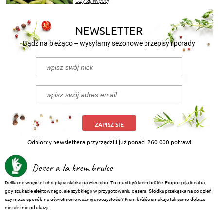
Czytaj więcej
nasze propozycje!
NEWSLETTER
Bądź na bieżąco – wysyłamy sezonowe przepisy i porady
ZAPISZ SIĘ
Odbiorcy newslettera przyrządzili już ponad
260 000 potraw!
Deser a la krem brulee
Delikatne wnętrze i chrupiąca skórka na wierzchu. To musi być krem brûlée! Propozycja idealna,
gdy szukacie efektownego, ale szybkiego w przygotowaniu deseru. Słodka przekąska na co dzień
czy może sposób na uświetnienie ważnej uroczystości? Krem
brûlée
smakuje tak samo dobrze
niezależnie od okazji.