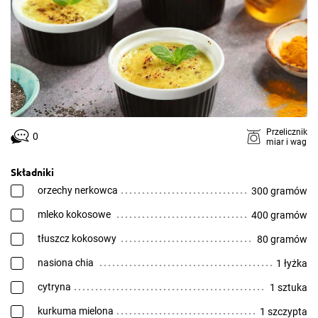
Przelicznik
0
miar i wag
Składniki
orzechy nerkowca
300 gramów
mleko kokosowe
400 gramów
tłuszcz kokosowy
80 gramów
nasiona chia
1 łyżka
cytryna
1 sztuka
kurkuma mielona
1 szczypta