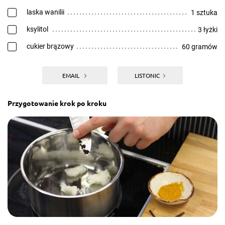
laska wanilii
1 sztuka
ksylitol
3 łyżki
cukier brązowy
60 gramów
EMAIL
LISTONIC
Przygotowanie krok po kroku