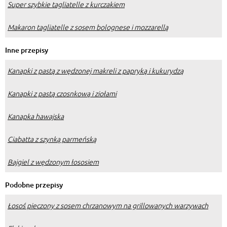
Super szybkie tagliatelle z kurczakiem
Makaron tagliatelle z sosem bolognese i mozzarellą
Inne przepisy
Kanapki z pastą z wędzonej makreli z papryką i kukurydzą
Kanapki z pastą czosnkową i ziołami
Kanapka hawajska
Ciabatta z szynką parmeńską
Bajgiel z wędzonym łososiem
Podobne przepisy
Łosoś pieczony z sosem chrzanowym na grillowanych warzywach