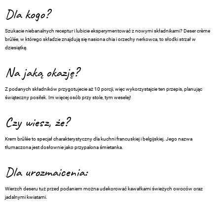
Dla kogo?
Szukacie niebanalnych receptur i lubicie eksperymentować z nowymi składnikami? Deser
crème
brûlée
, w którego składzie znajdują się nasiona chia i orzechy nerkowca, to słodki strzał w
dziesiątkę.
Na jaką okazję?
Z podanych składników przygotujecie aż 10 porcji, więc wykorzystajcie ten przepis, planując
świąteczny posiłek. Im więcej osób przy stole, tym weselej!
Czy wiesz, że?
Krem brûlée to specjał charakterystyczny dla kuchni francuskiej i belgijskiej. Jego nazwa
tłumaczona jest dosłownie jako przypalona śmietanka.
Dla urozmaicenia:
Wierzch deseru tuż przed podaniem można udekorować kawałkami świeżych owoców oraz
jadalnymi kwiatami.