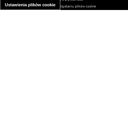
Ustawienia plików cookie
informacja o wykorzystaniu plików cookie
ułatwienia dostępu
Najpopularniejsze przepisy
spaghetti bolognese
makaron z kurczakiem w sosie śmietanowym
kanapka z indykiem
ratatouille
lahmacun
mac and cheese
zupa minestrone
cannelloni ze szpinakiem i ricottą
spaghetti przepisy
makaron z kurczakiem
tagliatelle z kurczakiem
hot dog