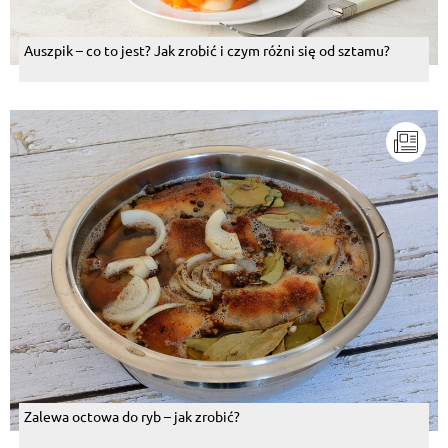
Auszpik – co to jest? Jak zrobić i czym różni się od sztamu?
Zalewa octowa do ryb – jak zrobić?