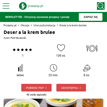
ZAPISZ SIĘ
NEWSLETTER - Otrzymuj sezonowe przepisy i porady
Przepisy.pl
Okazje
Uroczysta kolacja
Deser a la krem brulee
Deser a la krem brulee
Autor:
Piotr Murawski
1
138 os.
łatwe
25 min.
8 os.
POBIERZ PDF
UDOSTĘPNIJ
40 osób zapisało