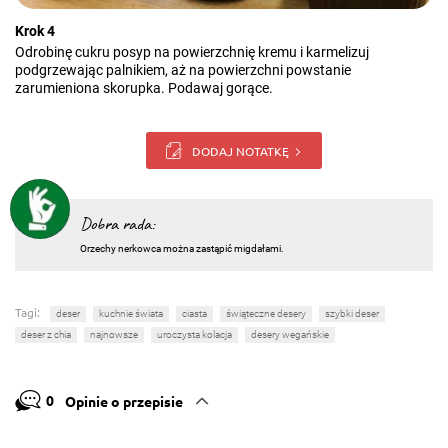
Krok 4
Odrobinę cukru posyp na powierzchnię kremu i karmelizuj
podgrzewając palnikiem, aż na powierzchni powstanie
zarumieniona skorupka. Podawaj gorące.
DODAJ NOTATKĘ
Dobra rada:
Orzechy nerkowca można zastąpić migdałami.
Tagi:
deser
kuchnie świata
ciasta
świąteczne desery
szybki deser
deser z chia
najnowsze
uroczysta kolacja
desery wegańskie
0
Opinie o przepisie