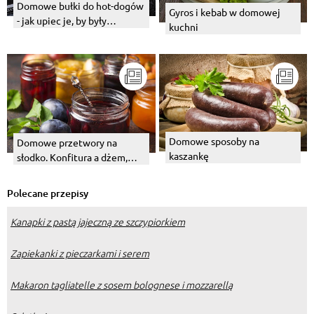
Domowe bułki do hot-dogów
Gyros i kebab w domowej
- jak upiec je, by były
kuchni
miękkie, a zarazem
chrupiące?
Domowe sposoby na
Domowe przetwory na
kaszankę
słodko. Konfitura a dżem,
powidła i marmolada – czym
się od siebie wszystkie
Polecane przepisy
różnią?
Kanapki z pastą jajeczną ze szczypiorkiem
Zapiekanki z pieczarkami i serem
Makaron tagliatelle z sosem bolognese i mozzarellą