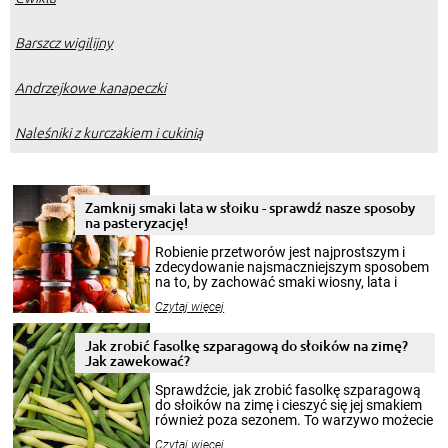
Barszcz wigilijny
Andrzejkowe kanapeczki
Naleśniki z kurczakiem i cukinią
Zamknij smaki lata w słoiku - sprawdź nasze sposoby
na pasteryzację!
Robienie przetworów jest najprostszym i
zdecydowanie najsmaczniejszym sposobem
na to, by zachować smaki wiosny, lata i
jesieni na dłużej. Można robić setki zdjęć
Czytaj więcej
krajobrazów, by cieszyć nimi oko w sezonie
zimowym, ale to smaczny posiłek pozwoli w
pełni poczuć atmosferę cieplejszych
Jak zrobić fasolkę szparagową do słoików na zimę?
miesięcy. Przygotowanie słoików ze
Jak zawekować?
smakowitą zawartością musi obejmować
patenty, które pozwolą zachować świeżość
Sprawdźcie, jak zrobić fasolkę szparagową
przetworów.
do słoików na zimę i cieszyć się jej smakiem
również poza sezonem. To warzywo możecie
wekować na wiele sposobów. Wykorzystajcie
Czytaj więcej