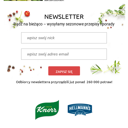
nasze propozycje!
NEWSLETTER
Bądź na bieżąco – wysyłamy sezonowe przepisy i porady
ZAPISZ SIĘ
Odbiorcy newslettera przyrządzili już ponad
260 000 potraw!