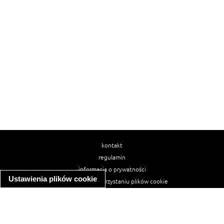
kontakt
regulamin
informacja o prywatności
Ustawienia plików cookie
informacja o wykorzystaniu plików cookie
ułatwienia dostępu
Najpopularniejsze przepisy