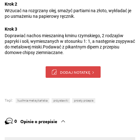
Krok 2
Wrzucać na rozgrzany olej, smażyć partiami na złoto, wykładać je
po usmażeniu na papierowy ręcznik.
Krok 3
Doprawiać nachos mieszaniną kminu rzymskiego, 2 rodzajów
papryki i soli, wymieszanych w stosunku 1: 1, a następnie zsypywać
do metalowej miski.Podawać z pikantnym dipem z przepisu
domowe chipsy ziemniaczane.
DODAJ NOTATKĘ
Tagi:
kuchnia meksykańska
przystawki
prosty przepis
0
Opinie o przepisie