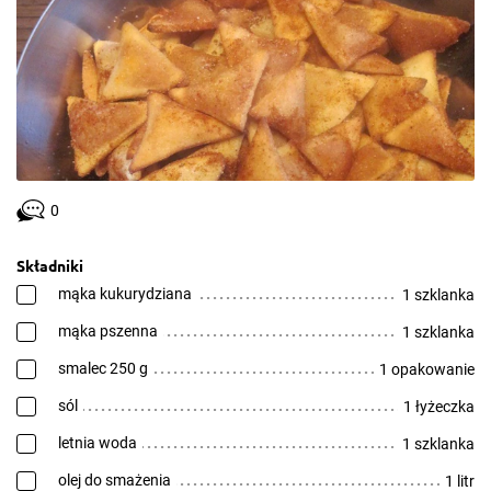
0
Składniki
mąka kukurydziana
1 szklanka
mąka pszenna
1 szklanka
smalec 250 g
1 opakowanie
sól
1 łyżeczka
letnia woda
1 szklanka
olej do smażenia
1 litr