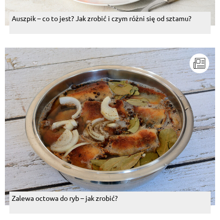
Auszpik – co to jest? Jak zrobić i czym różni się od sztamu?
Zalewa octowa do ryb – jak zrobić?