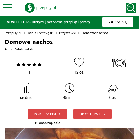
ZAPISZ SIĘ
NEWSLETTER - Otrzymuj sezonowe przepisy i porady
Przepisy.pl
Dania i przekąski
Przystawki
Domowe nachos
Domowe nachos
Autor:
Piotrek Piotrek
1
12 os.
średnie
45 min.
3 os.
POBIERZ PDF
UDOSTĘPNIJ
12 osób zapisało