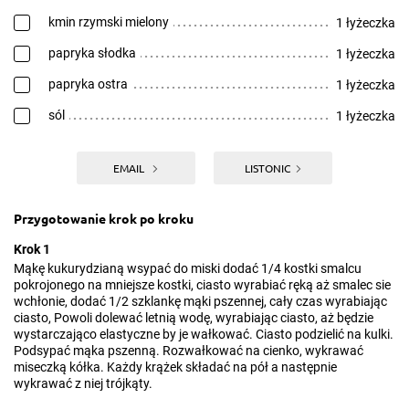
kmin rzymski mielony
1 łyżeczka
papryka słodka
1 łyżeczka
papryka ostra
1 łyżeczka
sól
1 łyżeczka
EMAIL
LISTONIC
Przygotowanie krok po kroku
Krok 1
Mąkę kukurydzianą wsypać do miski dodać 1/4 kostki smalcu
pokrojonego na mniejsze kostki, ciasto wyrabiać ręką aż smalec sie
wchłonie, dodać 1/2 szklankę mąki pszennej, cały czas wyrabiając
ciasto, Powoli dolewać letnią wodę, wyrabiając ciasto, aż będzie
wystarczająco elastyczne by je wałkować. Ciasto podzielić na kulki.
Podsypać mąka pszenną. Rozwałkować na cienko, wykrawać
miseczką kółka. Każdy krążek składać na pół a następnie
wykrawać z niej trójkąty.