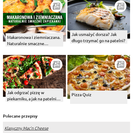
Jak usmażyć dorsza? Jak
Makaronowa i ziemniaczana.
długo trzymać go na patelni?
Naturalnie smaczne
zapiekanki - Infografika
Jak odgrzać pizzę w
Pizza Quiz
piekarniku, a jak na patelni
czy w mikrofali?
Polecane przepisy
Klasyczny Mac’n Cheese