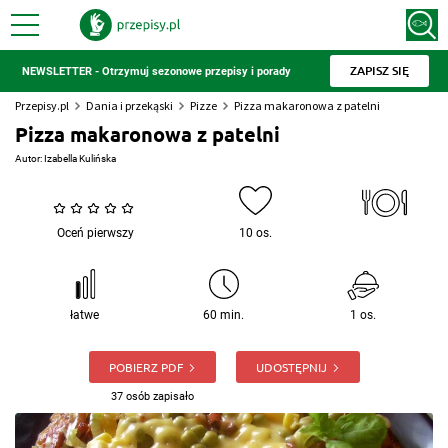
ZAPISZ SIĘ
NEWSLETTER - Otrzymuj sezonowe przepisy i porady
Przepisy.pl
Dania i przekąski
Pizze
Pizza makaronowa z patelni
Pizza makaronowa z patelni
Autor:
Izabella Kulińska
Oceń pierwszy
10 os.
łatwe
60 min.
1 os.
POBIERZ PDF
UDOSTĘPNIJ
37 osób zapisało