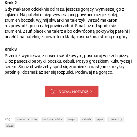
Krok 2
Gdy makaron odcieknie od razu, jeszcze gorący, wymieszaj go z
jajkiem. Na patelni o nieprzywierającej powłoce rozgrzej olej,
zrumień boczek, wyjmij skwarki na talerzyk. Wrzuć makaron i
rozprowadź go na całej powierzchni. Smaż aż od spodu się
zrumieni. Zsuń placek na talerz albo odwróconą pokrywkę patelni i
przełóż na patelnię z powrotem kładąc usmażoną stroną do góry.
Krok 3
Przecież wymieszaj z sosem sałatkowym, posmaruj wierzch pizzy.
Ułóż paseczki papryki, boczku, cebuli. Posyp groszkiem, kukurydzą i
serem. Smaż chwilę żeby spód się zrumienił a następnie przykryj
patelnię i dosmaż aż ser się rozpuści. Podawaj na gorąco.
DODAJ NOTATKĘ
Tagi:
ciasto na pizzę
kuchnia polska
mięso
cebula
jajka
makarony
pizze