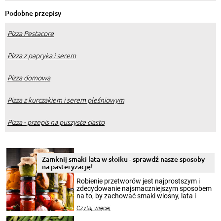
Podobne przepisy
Pizza Pestacore
Pizza z papryka i serem
Pizza domowa
Pizza z kurczakiem i serem pleśniowym
Pizza - przepis na puszyste ciasto
Zamknij smaki lata w słoiku - sprawdź nasze sposoby
na pasteryzację!
Robienie przetworów jest najprostszym i
zdecydowanie najsmaczniejszym sposobem
na to, by zachować smaki wiosny, lata i
jesieni na dłużej. Można robić setki zdjęć
Czytaj więcej
krajobrazów, by cieszyć nimi oko w sezonie
zimowym, ale to smaczny posiłek pozwoli w