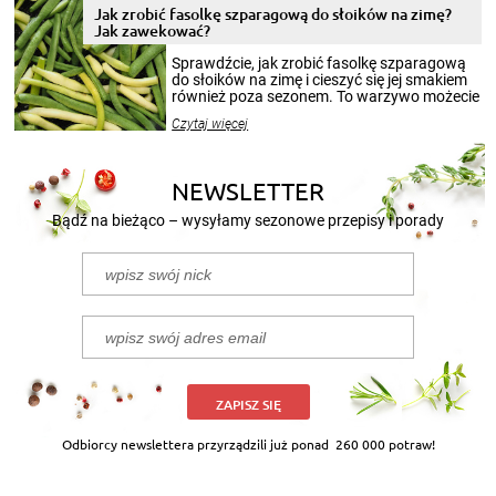
pełni poczuć atmosferę cieplejszych
Jak zrobić fasolkę szparagową do słoików na zimę?
miesięcy. Przygotowanie słoików ze
Jak zawekować?
smakowitą zawartością musi obejmować
patenty, które pozwolą zachować świeżość
Sprawdźcie, jak zrobić fasolkę szparagową
przetworów.
do słoików na zimę i cieszyć się jej smakiem
również poza sezonem. To warzywo możecie
wekować na wiele sposobów. Wykorzystajcie
Czytaj więcej
nasze propozycje!
NEWSLETTER
Bądź na bieżąco – wysyłamy sezonowe przepisy i porady
ZAPISZ SIĘ
Odbiorcy newslettera przyrządzili już ponad
260 000 potraw!