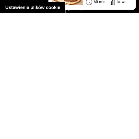
informacja o prywatności
60 min.
łatwe
Ustawienia plików cookie
informacja o wykorzystaniu plików cookie
ułatwienia dostępu
Najpopularniejsze przepisy
spaghetti bolognese
makaron z kurczakiem w sosie śmietanowym
kanapka z indykiem
ratatouille
lahmacun
mac and cheese
zupa minestrone
cannelloni ze szpinakiem i ricottą
spaghetti przepisy
makaron z kurczakiem
tagliatelle z kurczakiem
hot dog