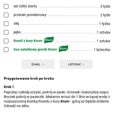
ser żółty starty
3 łyżki
przecier pomidorowy
2 łyżki
olej
1 łyżka
jajko
1 sztuka
Rosół z kury Knorr
1 sztuka
Sos sałatkowy grecki Knorr
1 łyżeczka
EMAIL
LISTONIC
Przygotowanie krok po kroku
Krok 1
Paprykę i cebulę oczyść, pokrój w paski. Groszek i kukurydzę osącz.
Boczek pokrój w paseczki. Makaron wrzuć do 1 litra wrzącej wody z
rozpuszczoną kostką Rosołu z kury
Knorr
- gotuj aż będzie al'dente.
Odcedź na sitku.