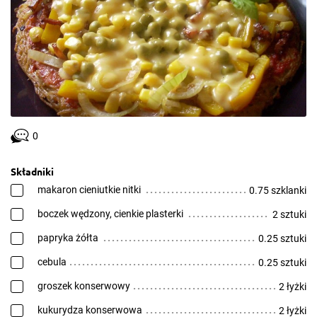
0
Składniki
makaron cieniutkie nitki
0.75 szklanki
boczek wędzony, cienkie plasterki
2 sztuki
papryka żółta
0.25 sztuki
cebula
0.25 sztuki
groszek konserwowy
2 łyżki
kukurydza konserwowa
2 łyżki