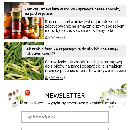
Zamknij smaki lata w słoiku - sprawdź nasze sposoby
na pasteryzację!
Robienie przetworów jest najprostszym i
zdecydowanie najsmaczniejszym sposobem
na to, by zachować smaki wiosny, lata i
jesieni na dłużej. Można robić setki zdjęć
Czytaj więcej
krajobrazów, by cieszyć nimi oko w sezonie
zimowym, ale to smaczny posiłek pozwoli w
pełni poczuć atmosferę cieplejszych
Jak zrobić fasolkę szparagową do słoików na zimę?
miesięcy. Przygotowanie słoików ze
Jak zawekować?
smakowitą zawartością musi obejmować
patenty, które pozwolą zachować świeżość
Sprawdźcie, jak zrobić fasolkę szparagową
przetworów.
do słoików na zimę i cieszyć się jej smakiem
również poza sezonem. To warzywo możecie
wekować na wiele sposobów. Wykorzystajcie
Czytaj więcej
nasze propozycje!
NEWSLETTER
Bądź na bieżąco – wysyłamy sezonowe przepisy i porady