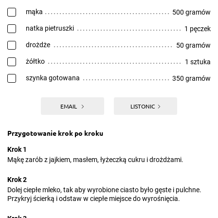
mąka
500 gramów
natka pietruszki
1 pęczek
drożdże
50 gramów
żółtko
1 sztuka
szynka gotowana
350 gramów
EMAIL
LISTONIC
Przygotowanie krok po kroku
Krok 1
Mąkę zarób z jajkiem, masłem, łyżeczką cukru i drożdżami.
Krok 2
Dolej ciepłe mleko, tak aby wyrobione ciasto było gęste i pulchne.
Przykryj ścierką i odstaw w ciepłe miejsce do wyrośnięcia.