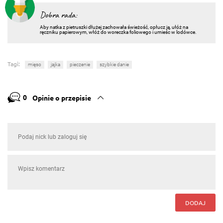
Dobra rada:
Aby natka z pietruszki dłużej zachowała świeżość, opłucz ją, ułóż na
ręczniku papierowym, włóż do woreczka foliowego i umieśc w lodówce.
Tagi:
mięso
jajka
pieczenie
szybkie danie
0
Opinie o przepisie
DODAJ