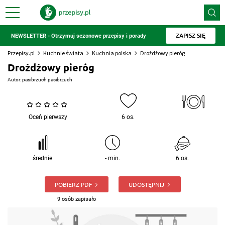
ZAPISZ SIĘ
NEWSLETTER - Otrzymuj sezonowe przepisy i porady
Przepisy.pl
Kuchnie świata
Kuchnia polska
Drożdżowy pieróg
Drożdżowy pieróg
Autor:
pasibrzuch pasibrzuch
Oceń pierwszy
6 os.
średnie
- min.
6 os.
POBIERZ PDF
UDOSTĘPNIJ
9 osób zapisało