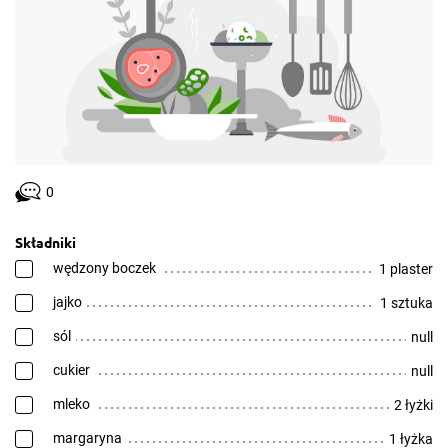
0
Składniki
wędzony boczek
1 plaster
jajko
1 sztuka
sól
null
cukier
null
mleko
2 łyżki
margaryna
1 łyżka