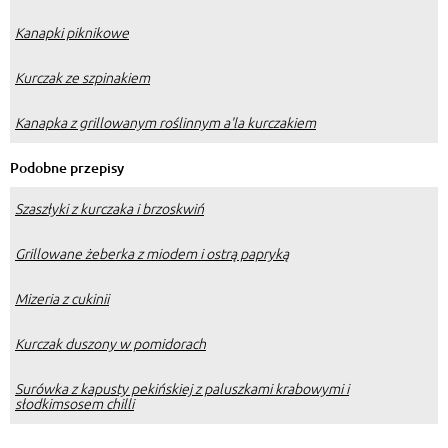
Kanapki piknikowe
Kurczak ze szpinakiem
Kanapka z grillowanym roślinnym a'la kurczakiem
Podobne przepisy
Szaszłyki z kurczaka i brzoskwiń
Grillowane żeberka z miodem i ostrą papryką
Mizeria z cukinii
Kurczak duszony w pomidorach
Surówka z kapusty pekińskiej z paluszkami krabowymi i
słodkimsosem chilli