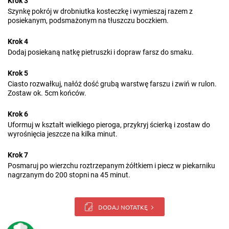
Krok 3
Szynkę pokrój w drobniutka kosteczkę i wymieszaj razem z
posiekanym, podsmażonym na tłuszczu boczkiem.
Krok 4
Dodaj posiekaną natkę pietruszki i dopraw farsz do smaku.
Krok 5
Ciasto rozwałkuj, nałóż dość grubą warstwę farszu i zwiń w rulon.
Zostaw ok. 5cm końców.
Krok 6
Uformuj w kształt wielkiego pieroga, przykryj ścierką i zostaw do
wyrośnięcia jeszcze na kilka minut.
Krok 7
Posmaruj po wierzchu roztrzepanym żółtkiem i piecz w piekarniku
nagrzanym do 200 stopni na 45 minut.
DODAJ NOTATKĘ