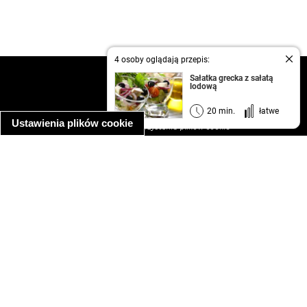
4 osoby oglądają przepis:
kontakt
Sałatka grecka z sałatą
lodową
regulamin
informacja o prywatności
20 min.
łatwe
Ustawienia plików cookie
informacja o wykorzystaniu plików cookie
ułatwienia dostępu
Najpopularniejsze przepisy
spaghetti bolognese
makaron z kurczakiem w sosie śmietanowym
kanapka z indykiem
ratatouille
lahmacun
mac and cheese