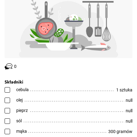
0
Składniki
cebula
1 sztuka
olej
null
pieprz
null
sól
null
mąka
300 gramów