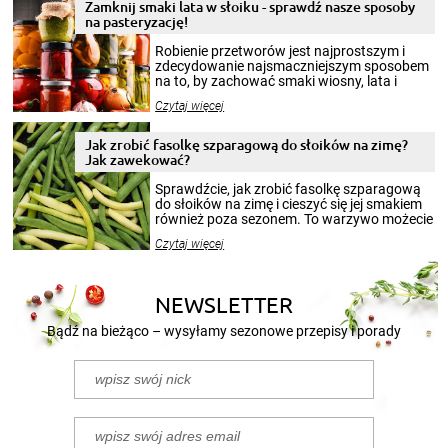
Zamknij smaki lata w słoiku - sprawdź nasze sposoby
na pasteryzację!
Robienie przetworów jest najprostszym i
zdecydowanie najsmaczniejszym sposobem
na to, by zachować smaki wiosny, lata i
jesieni na dłużej. Można robić setki zdjęć
Czytaj więcej
krajobrazów, by cieszyć nimi oko w sezonie
zimowym, ale to smaczny posiłek pozwoli w
pełni poczuć atmosferę cieplejszych
Jak zrobić fasolkę szparagową do słoików na zimę?
miesięcy. Przygotowanie słoików ze
Jak zawekować?
smakowitą zawartością musi obejmować
patenty, które pozwolą zachować świeżość
Sprawdźcie, jak zrobić fasolkę szparagową
przetworów.
do słoików na zimę i cieszyć się jej smakiem
również poza sezonem. To warzywo możecie
wekować na wiele sposobów. Wykorzystajcie
Czytaj więcej
nasze propozycje!
NEWSLETTER
Bądź na bieżąco – wysyłamy sezonowe przepisy i porady