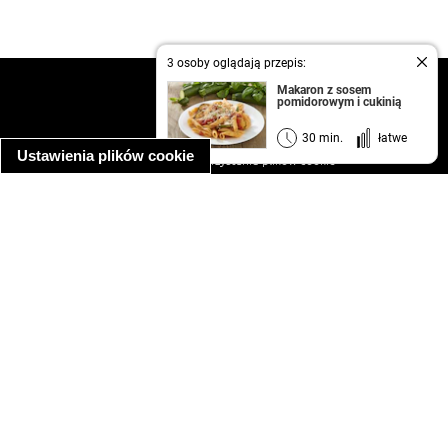
3 osoby oglądają przepis:
kontakt
Makaron z sosem
pomidorowym i cukinią
regulamin
informacja o prywatności
30 min.
łatwe
Ustawienia plików cookie
informacja o wykorzystaniu plików cookie
ułatwienia dostępu
Najpopularniejsze przepisy
spaghetti bolognese
makaron z kurczakiem w sosie śmietanowym
kanapka z indykiem
ratatouille
lahmacun
mac and cheese
zupa minestrone