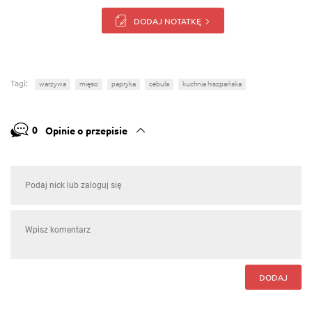
DODAJ NOTATKĘ
Tagi:
warzywa
mięso
papryka
cebula
kuchnia hiszpańska
0
Opinie o przepisie
DODAJ