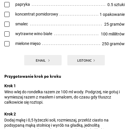
papryka
0.5 sztuki
koncentrat pomidorowy
1 opakowanie
smalec
25 gramów
wytrawne wino białe
100 mililitrów
mielone mięso
250 gramów
EMAIL
LISTONIC
Przygotowanie krok po kroku
Krok 1
Wino wlej do rondelka razem ze 100 ml wody. Podgrzej, nie gotuj i
wymieszaj razem z masłem i smalcem, do czasu gdy tłuszcz
całkowicie się roztopi.
Krok 2
Dodaj mąkę i 0,5 łyżeczki soli, rozmieszaj, przełóż ciasto na
podsypaną mąką stolnicę i wyrób na gładką, jednolitą