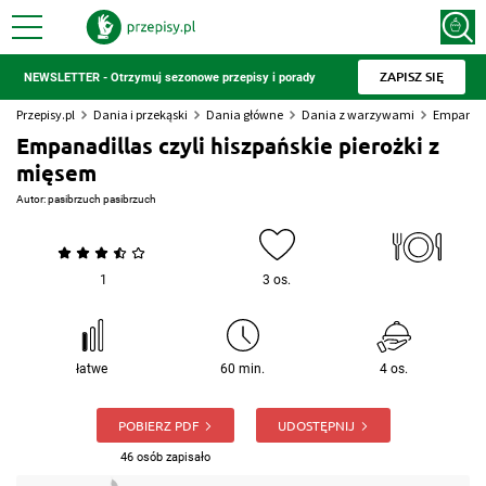
ZAPISZ SIĘ
NEWSLETTER - Otrzymuj sezonowe przepisy i porady
Przepisy.pl
Dania i przekąski
Dania główne
Dania z warzywami
Empanadil
Empanadillas czyli hiszpańskie pierożki z
mięsem
Autor:
pasibrzuch pasibrzuch
1
3 os.
łatwe
60 min.
4 os.
POBIERZ PDF
UDOSTĘPNIJ
46 osób zapisało