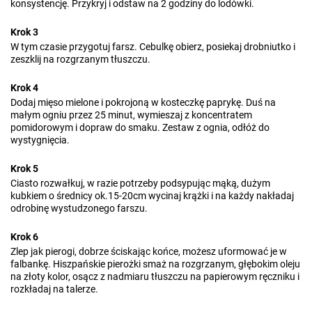
konsystencję. Przykryj i odstaw na 2 godziny do lodówki.
Krok 3
W tym czasie przygotuj farsz. Cebulkę obierz, posiekaj drobniutko i
zeszklij na rozgrzanym tłuszczu.
Krok 4
Dodaj mięso mielone i pokrojoną w kosteczkę paprykę. Duś na
małym ogniu przez 25 minut, wymieszaj z koncentratem
pomidorowym i dopraw do smaku. Zestaw z ognia, odłóż do
wystygnięcia.
Krok 5
Ciasto rozwałkuj, w razie potrzeby podsypując mąką, dużym
kubkiem o średnicy ok.15-20cm wycinaj krążki i na każdy nakładaj
odrobinę wystudzonego farszu.
Krok 6
Zlep jak pierogi, dobrze ściskając końce, możesz uformować je w
falbankę. Hiszpańskie pierożki smaż na rozgrzanym, głębokim oleju
na złoty kolor, osącz z nadmiaru tłuszczu na papierowym ręczniku i
rozkładaj na talerze.