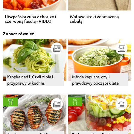
Hiszpańska zupa z chorizo i
Wołowe steki ze smażoną
czerwoną fasolą - VIDEO
cebulą
Zobacz również
Kropka nad i. Czyli zioła i
Młoda kapusta, czyli
przyprawy w kuchni.
prawdziwy początek lata