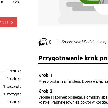
in.
4 os.
PNIJ
0
Smakowało? Podziel się op
Przygotowanie krok po
1 sztuka
Krok 1
1 sztuka
Mięso podsmaż na oleju. Dopraw pieprzem
1 szczypta
Krok 2
1 szczypta
Cebulę i czosnek posiekaj. Pomidory sparz
1 sztuka
kostkę. Paprykę również pokrój w kostkę.