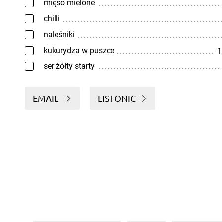
mięso mielone
chilli
naleśniki
kukurydza w puszce
1
ser żółty starty
EMAIL
LISTONIC