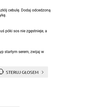
zklij cebulę. Dodaj odcedzoną
ykę.
ś póki sos nie zgęstnieje, a
yp startym serem, zwijaj w
STERUJ GŁOSEM