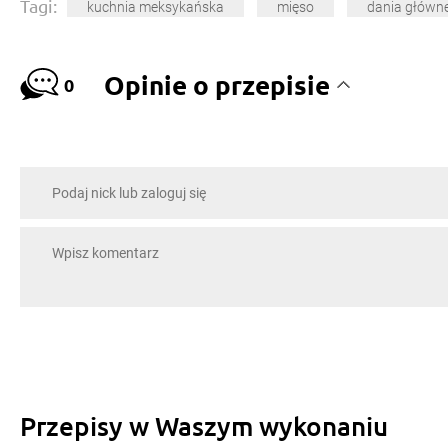
Tagi:
kuchnia meksykańska
mięso
dania główn
Opinie o przepisie
0
Przepisy w Waszym wykonaniu