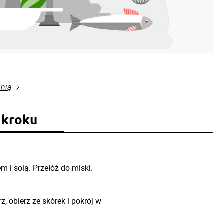
inią
 kroku
 i solą. Przełóż do miski.
, obierz ze skórek i pokrój w