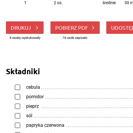
1
2 os.
średnie
30 m
DRUKUJ
POBIERZ PDF
UDOSTĘ
4 osoby wydrukowały
16 osób zapisało
Składniki
cebula
pomidor
pieprz
sól
papryka czerwona