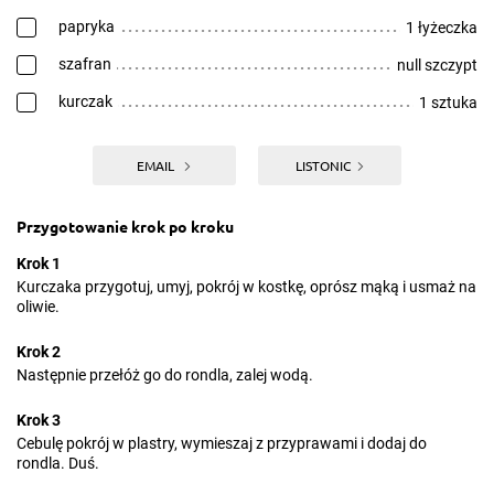
papryka
1 łyżeczka
szafran
null szczypt
kurczak
1 sztuka
EMAIL
LISTONIC
Przygotowanie krok po kroku
Krok 1
Kurczaka przygotuj, umyj, pokrój w kostkę, oprósz mąką i usmaż na
oliwie.
Krok 2
Następnie przełóż go do rondla, zalej wodą.
Krok 3
Cebulę pokrój w plastry, wymieszaj z przyprawami i dodaj do
rondla. Duś.