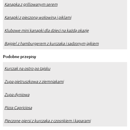
Kanapka z grillowanym serem
Kanapki z pieczoną wołowiną i piklami
Klubowe mini kanapki dla dzieci na każdą okazję
Bajgiel z hamburgerem z kurczaka i sadzonym jajkiem
Podobne przepisy
Kurczak na ostro po tajsku
Zupa pietruszkowa z ziemniakami
Zupa dyniowa
Pizza Capriciosa
Pieczone piersi z kurczaka z czosnkiem i kaparami