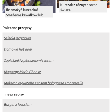
Kurczak z różnych stron
Ile smażyć kurczaka?
świata
Smażenie kawałków lub
piersi z kurczaka – jak i na
czym?
Polecane przepisy
Sałatka jarzynowa
Domowe hot dogi
Zapiekanki z pieczarkami i serem
Klasyczny Mac’n Cheese
Makaron tagliatelle z sosem bolognese i mozzarellą
Inne przepisy
Burger z łososiem