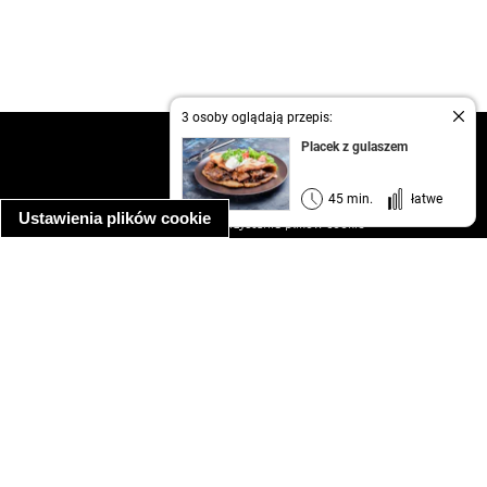
3 osoby oglądają przepis:
kontakt
Placek z gulaszem
regulamin
informacja o prywatności
45 min.
łatwe
Ustawienia plików cookie
informacja o wykorzystaniu plików cookie
ułatwienia dostępu
Najpopularniejsze przepisy
spaghetti bolognese
makaron z kurczakiem w sosie śmietanowym
kanapka z indykiem
ratatouille
lahmacun
mac and cheese