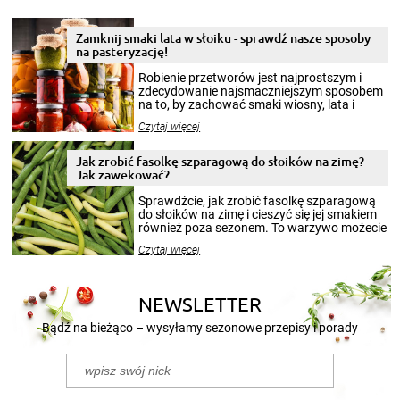
Zamknij smaki lata w słoiku - sprawdź nasze sposoby
na pasteryzację!
Robienie przetworów jest najprostszym i
zdecydowanie najsmaczniejszym sposobem
na to, by zachować smaki wiosny, lata i
jesieni na dłużej. Można robić setki zdjęć
Czytaj więcej
krajobrazów, by cieszyć nimi oko w sezonie
zimowym, ale to smaczny posiłek pozwoli w
pełni poczuć atmosferę cieplejszych
Jak zrobić fasolkę szparagową do słoików na zimę?
miesięcy. Przygotowanie słoików ze
Jak zawekować?
smakowitą zawartością musi obejmować
patenty, które pozwolą zachować świeżość
Sprawdźcie, jak zrobić fasolkę szparagową
przetworów.
do słoików na zimę i cieszyć się jej smakiem
również poza sezonem. To warzywo możecie
wekować na wiele sposobów. Wykorzystajcie
Czytaj więcej
nasze propozycje!
NEWSLETTER
Bądź na bieżąco – wysyłamy sezonowe przepisy i porady