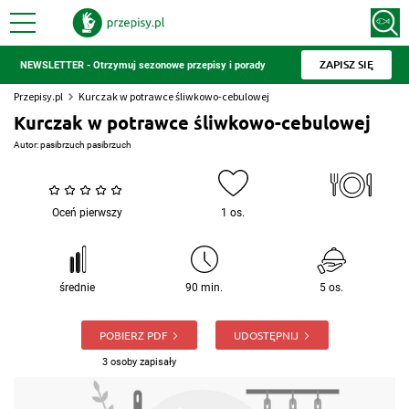
ZAPISZ SIĘ
NEWSLETTER - Otrzymuj sezonowe przepisy i porady
Przepisy.pl
Kurczak w potrawce śliwkowo-cebulowej
Kurczak w potrawce śliwkowo-cebulowej
Autor:
pasibrzuch pasibrzuch
Oceń pierwszy
1 os.
średnie
90 min.
5 os.
POBIERZ PDF
UDOSTĘPNIJ
3 osoby zapisały