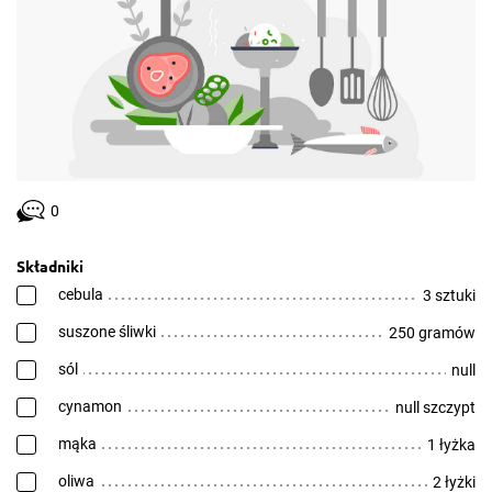
0
Składniki
cebula
3 sztuki
suszone śliwki
250 gramów
sól
null
cynamon
null szczypt
mąka
1 łyżka
oliwa
2 łyżki