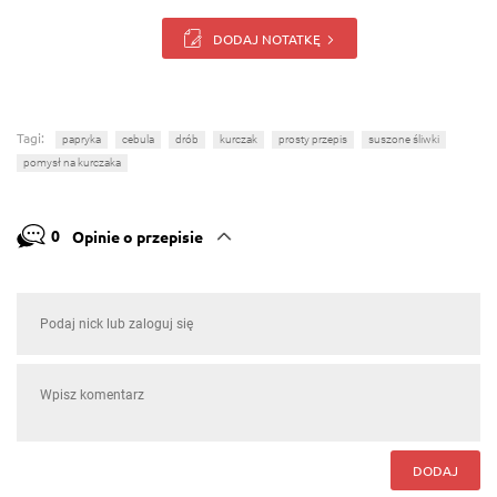
DODAJ NOTATKĘ
Tagi:
papryka
cebula
drób
kurczak
prosty przepis
suszone śliwki
pomysł na kurczaka
0
Opinie o przepisie
DODAJ