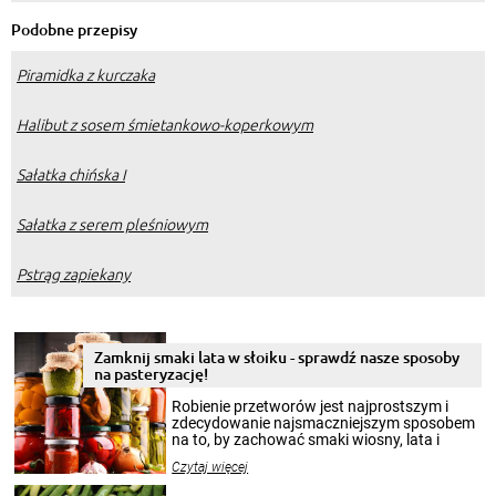
Podobne przepisy
Piramidka z kurczaka
Halibut z sosem śmietankowo-koperkowym
Sałatka chińska I
Sałatka z serem pleśniowym
Pstrąg zapiekany
Zamknij smaki lata w słoiku - sprawdź nasze sposoby
na pasteryzację!
Robienie przetworów jest najprostszym i
zdecydowanie najsmaczniejszym sposobem
na to, by zachować smaki wiosny, lata i
jesieni na dłużej. Można robić setki zdjęć
Czytaj więcej
krajobrazów, by cieszyć nimi oko w sezonie
zimowym, ale to smaczny posiłek pozwoli w