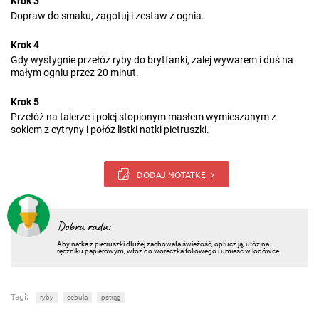
Krok 3
Dopraw do smaku, zagotuj i zestaw z ognia.
Krok 4
Gdy wystygnie przełóż ryby do brytfanki, zalej wywarem i duś na
małym ogniu przez 20 minut.
Krok 5
Przełóż na talerze i polej stopionym masłem wymieszanym z
sokiem z cytryny i połóż listki natki pietruszki.
DODAJ NOTATKĘ
Dobra rada:
Aby natka z pietruszki dłużej zachowała świeżość, opłucz ją, ułóż na
ręczniku papierowym, włóż do woreczka foliowego i umieśc w lodówce.
Tagi:
ryby
cebula
pstrąg