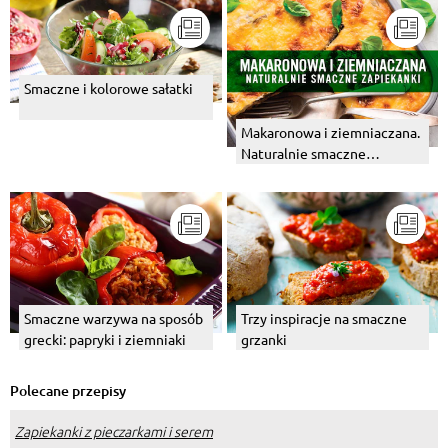
Smaczne i kolorowe sałatki
Makaronowa i ziemniaczana.
Naturalnie smaczne
zapiekanki - Infografika
Smaczne warzywa na sposób
Trzy inspiracje na smaczne
grecki: papryki i ziemniaki
grzanki
Polecane przepisy
Zapiekanki z pieczarkami i serem