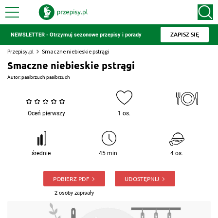
ZAPISZ SIĘ
NEWSLETTER - Otrzymuj sezonowe przepisy i porady
Przepisy.pl
Smaczne niebieskie pstrągi
Smaczne niebieskie pstrągi
Autor:
pasibrzuch pasibrzuch
Oceń pierwszy
1 os.
średnie
45 min.
4 os.
POBIERZ PDF
UDOSTĘPNIJ
2 osoby zapisały