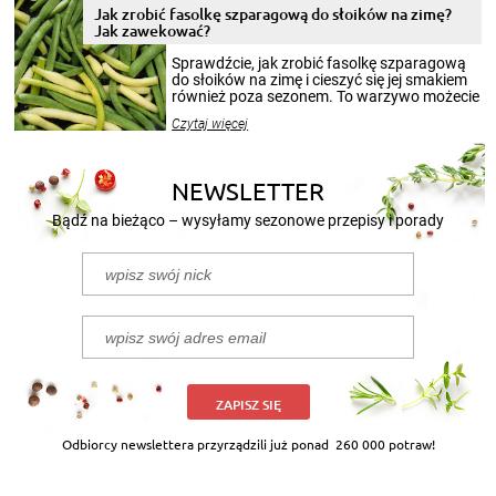
pełni poczuć atmosferę cieplejszych
Jak zrobić fasolkę szparagową do słoików na zimę?
miesięcy. Przygotowanie słoików ze
Jak zawekować?
smakowitą zawartością musi obejmować
patenty, które pozwolą zachować świeżość
Sprawdźcie, jak zrobić fasolkę szparagową
przetworów.
do słoików na zimę i cieszyć się jej smakiem
również poza sezonem. To warzywo możecie
wekować na wiele sposobów. Wykorzystajcie
Czytaj więcej
nasze propozycje!
NEWSLETTER
Bądź na bieżąco – wysyłamy sezonowe przepisy i porady
ZAPISZ SIĘ
Odbiorcy newslettera przyrządzili już ponad
260 000 potraw!