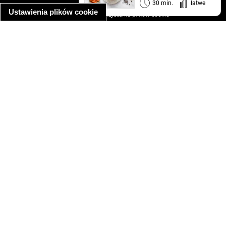
informacja o prywatności
30 min.
łatwe
Ustawienia plików cookie
informacja o wykorzystaniu plików cookie
ułatwienia dostępu
Najpopularniejsze przepisy
spaghetti bolognese
makaron z kurczakiem w sosie śmietanowym
kanapka z indykiem
ratatouille
lahmacun
mac and cheese
zupa minestrone
cannelloni ze szpinakiem i ricottą
spaghetti przepisy
makaron z kurczakiem
tagliatelle z kurczakiem
hot dog