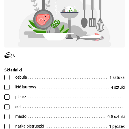
0
Składniki
cebula
1 sztuka
liść laurowy
4 sztuki
pieprz
sól
masło
0.5 sztuki
natka pietruszki
1 pęczek