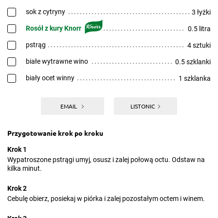
sok z cytryny
3 łyżki
Rosół z kury Knorr
0.5 litra
pstrąg
4 sztuki
białe wytrawne wino
0.5 szklanki
biały ocet winny
1 szklanka
EMAIL
LISTONIC
Przygotowanie krok po kroku
Krok 1
Wypatroszone pstrągi umyj, osusz i zalej połową octu. Odstaw na
kilka minut.
Krok 2
Cebulę obierz, posiekaj w piórka i zalej pozostałym octem i winem.