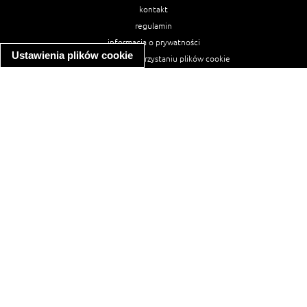
kontakt
regulamin
informacja o prywatności
Ustawienia plików cookie
informacja o wykorzystaniu plików cookie
ułatwienia dostępu
Najpopularniejsze przepisy
spaghetti bolognese
makaron z kurczakiem w sosie śmietanowym
kanapka z indykiem
ratatouille
lahmacun
mac and cheese
zupa minestrone
cannelloni ze szpinakiem i ricottą
spaghetti przepisy
makaron z kurczakiem