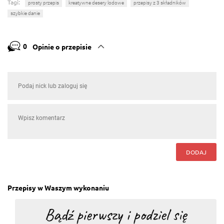
Tagi:
prosty przepis
kreatywne desery lodowe
przepisy z 3 składników
szybkie danie
0
Opinie o przepisie
DODAJ
Przepisy w Waszym wykonaniu