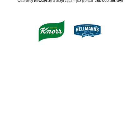
Odbiorcy newslettera przyrządzili już ponad
260 000 potraw!