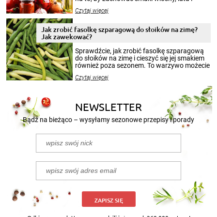
jesieni na dłużej. Można robić setki zdjęć
Czytaj więcej
krajobrazów, by cieszyć nimi oko w sezonie
zimowym, ale to smaczny posiłek pozwoli w
pełni poczuć atmosferę cieplejszych
Jak zrobić fasolkę szparagową do słoików na zimę?
miesięcy. Przygotowanie słoików ze
Jak zawekować?
smakowitą zawartością musi obejmować
patenty, które pozwolą zachować świeżość
Sprawdźcie, jak zrobić fasolkę szparagową
przetworów.
do słoików na zimę i cieszyć się jej smakiem
również poza sezonem. To warzywo możecie
wekować na wiele sposobów. Wykorzystajcie
Czytaj więcej
nasze propozycje!
NEWSLETTER
Bądź na bieżąco – wysyłamy sezonowe przepisy i porady
ZAPISZ SIĘ