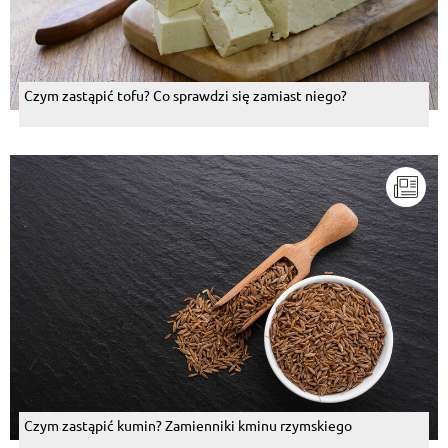
Czym zastąpić tofu? Co sprawdzi się zamiast niego?
Czym zastąpić kumin? Zamienniki kminu rzymskiego