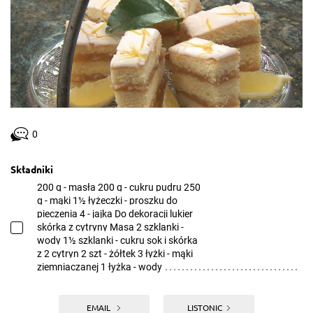
0
Składniki
200 g - masła 200 g - cukru pudru 250
g - mąki 1½ łyżeczki - proszku do
pieczenia 4 - jajka Do dekoracji lukier
skórka z cytryny Masa 2 szklanki -
wody 1½ szklanki - cukru sok i skórka
z 2 cytryn 2 szt - żółtek 3 łyżki - mąki
ziemniaczanej 1 łyżka - wody
EMAIL
LISTONIC