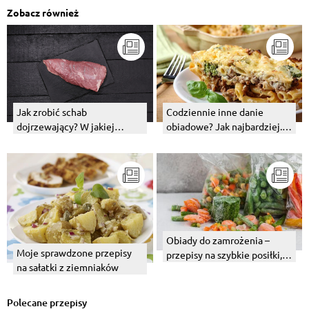
Zobacz również
Jak zrobić schab
Codziennie inne danie
dojrzewający? W jakiej
obiadowe? Jak najbardziej.
temperaturze?
Proste przepisy na ulubione
dania.
Obiady do zamrożenia –
Moje sprawdzone przepisy
przepisy na szybkie posiłki,
na sałatki z ziemniaków
które włożysz do zamrażarki
Polecane przepisy