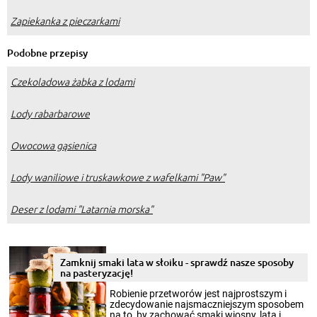
Zapiekanka z pieczarkami
Podobne przepisy
Czekoladowa żabka z lodami
Lody rabarbarowe
Owocowa gąsienica
Lody waniliowe i truskawkowe z wafelkami "Paw"
Deser z lodami "Latarnia morska"
Zamknij smaki lata w słoiku - sprawdź nasze sposoby
na pasteryzację!
Robienie przetworów jest najprostszym i
zdecydowanie najsmaczniejszym sposobem
na to, by zachować smaki wiosny, lata i