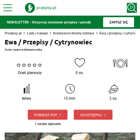
ZAPISZ SIĘ
NEWSLETTER - Otrzymuj sezonowe przepisy i porady
Przepisy.pl
Lody i napoje
Kreatywne desery lodowe
Ewa / przepisy / cytrynow
Ewa / Przepisy / Cytrynowiec
Autor:
joanna dereszowska
Oceń pierwszy
0 os.
łatwe
15 min.
2 os.
POBIERZ PDF
UDOSTĘPNIJ
1 osoba zapisała