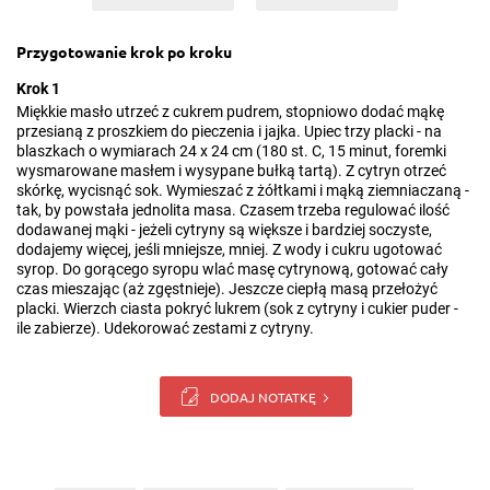
Przygotowanie krok po kroku
Krok 1
Miękkie masło utrzeć z cukrem pudrem, stopniowo dodać mąkę
przesianą z proszkiem do pieczenia i jajka. Upiec trzy placki - na
blaszkach o wymiarach 24 x 24 cm (180 st. C, 15 minut, foremki
wysmarowane masłem i wysypane bułką tartą). Z cytryn otrzeć
skórkę, wycisnąć sok. Wymieszać z żółtkami i mąką ziemniaczaną -
tak, by powstała jednolita masa. Czasem trzeba regulować ilość
dodawanej mąki - jeżeli cytryny są większe i bardziej soczyste,
dodajemy więcej, jeśli mniejsze, mniej. Z wody i cukru ugotować
syrop. Do gorącego syropu wlać masę cytrynową, gotować cały
czas mieszając (aż zgęstnieje). Jeszcze ciepłą masą przełożyć
placki. Wierzch ciasta pokryć lukrem (sok z cytryny i cukier puder -
ile zabierze). Udekorować zestami z cytryny.
DODAJ NOTATKĘ