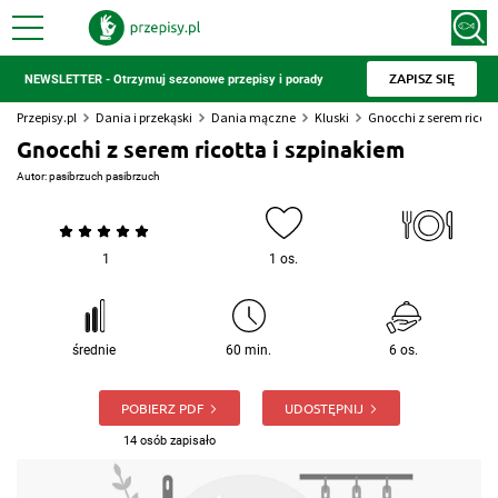
ZAPISZ SIĘ
NEWSLETTER - Otrzymuj sezonowe przepisy i porady
Przepisy.pl
Dania i przekąski
Dania mączne
Kluski
Gnocchi z serem ricott
Gnocchi z serem ricotta i szpinakiem
Autor:
pasibrzuch pasibrzuch
1
1 os.
średnie
60 min.
6 os.
POBIERZ PDF
UDOSTĘPNIJ
14 osób zapisało