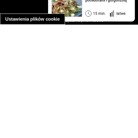
pomidorami i gorgonzolą
regulamin
informacja o prywatności
15 min.
łatwe
Ustawienia plików cookie
informacja o wykorzystaniu plików cookie
ułatwienia dostępu
Najpopularniejsze przepisy
spaghetti bolognese
makaron z kurczakiem w sosie śmietanowym
kanapka z indykiem
ratatouille
lahmacun
mac and cheese
zupa minestrone
cannelloni ze szpinakiem i ricottą
spaghetti przepisy
makaron z kurczakiem
tagliatelle z kurczakiem