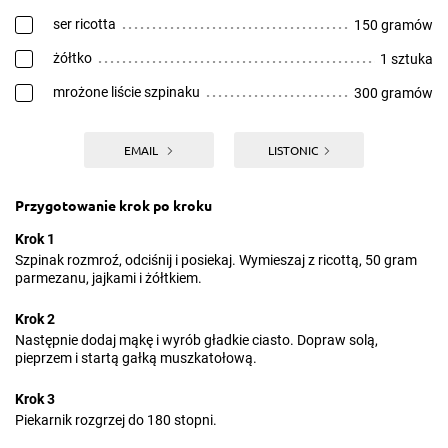
ser ricotta
150 gramów
żółtko
1 sztuka
mrożone liście szpinaku
300 gramów
EMAIL
LISTONIC
Przygotowanie krok po kroku
Krok 1
Szpinak rozmroź, odciśnij i posiekaj. Wymieszaj z ricottą, 50 gram
parmezanu, jajkami i żółtkiem.
Krok 2
Następnie dodaj mąkę i wyrób gładkie ciasto. Dopraw solą,
pieprzem i startą gałką muszkatołową.
Krok 3
Piekarnik rozgrzej do 180 stopni.