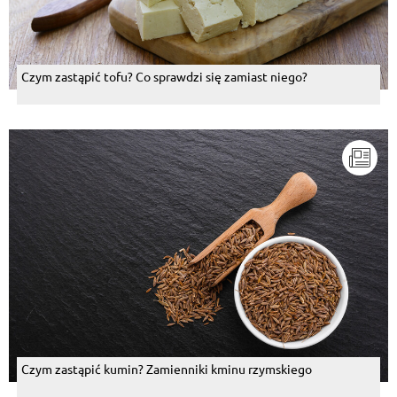
Czym zastąpić tofu? Co sprawdzi się zamiast niego?
Czym zastąpić kumin? Zamienniki kminu rzymskiego