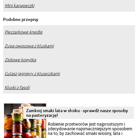
Mini kanapeczki
Podobne przepisy
Pieczarkowe knedle
Zupa owocowa z kluskami
Ziołowe kopytka
Gulasz jagnięcy z kluseczkami
Kluski z fasoli
Zamknij smaki lata w słoiku - sprawdź nasze sposoby
na pasteryzację!
Robienie przetworów jest najprostszym i
zdecydowanie najsmaczniejszym sposobem
na to, by zachować smaki wiosny, lata i
jesieni na dłużej. Można robić setki zdjęć