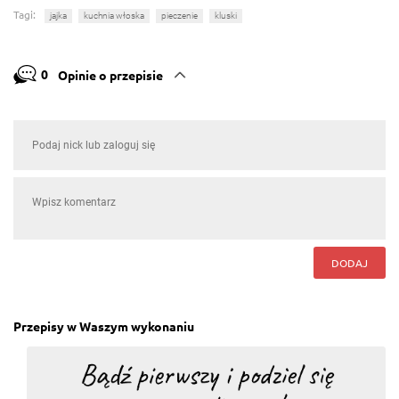
Tagi:
jajka
kuchnia włoska
pieczenie
kluski
0
Opinie o przepisie
DODAJ
Przepisy w Waszym wykonaniu