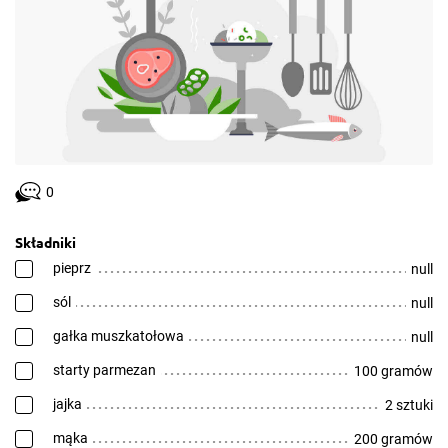
0
Składniki
pieprz
null
sól
null
gałka muszkatołowa
null
starty parmezan
100 gramów
jajka
2 sztuki
mąka
200 gramów