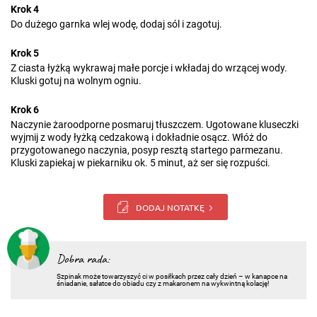
Krok 4
Do dużego garnka wlej wodę, dodaj sól i zagotuj.
Krok 5
Z ciasta łyżką wykrawaj małe porcje i wkładaj do wrzącej wody.
Kluski gotuj na wolnym ogniu.
Krok 6
Naczynie żaroodporne posmaruj tłuszczem. Ugotowane kluseczki
wyjmij z wody łyżką cedzakową i dokładnie osącz. Włóż do
przygotowanego naczynia, posyp resztą startego parmezanu.
Kluski zapiekaj w piekarniku ok. 5 minut, aż ser się rozpuści.
DODAJ NOTATKĘ
Dobra rada:
Szpinak może towarzyszyć ci w posiłkach przez cały dzień – w kanapce na
śniadanie, sałatce do obiadu czy z makaronem na wykwintną kolację!