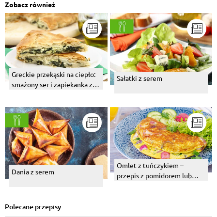
Zobacz również
Greckie przekąski na ciepło:
Sałatki z serem
smażony ser i zapiekanka z
fetą, szpinakiem i ciastem
filo
Omlet z tuńczykiem –
Dania z serem
przepis z pomidorem lub
serem
Polecane przepisy