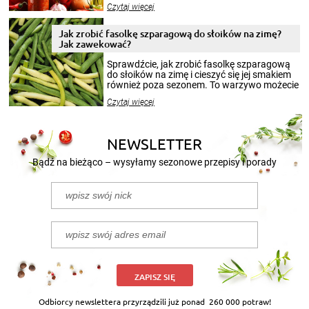
Czytaj więcej
krajobrazów, by cieszyć nimi oko w sezonie
zimowym, ale to smaczny posiłek pozwoli w
pełni poczuć atmosferę cieplejszych
Jak zrobić fasolkę szparagową do słoików na zimę?
miesięcy. Przygotowanie słoików ze
Jak zawekować?
smakowitą zawartością musi obejmować
patenty, które pozwolą zachować świeżość
Sprawdźcie, jak zrobić fasolkę szparagową
przetworów.
do słoików na zimę i cieszyć się jej smakiem
również poza sezonem. To warzywo możecie
wekować na wiele sposobów. Wykorzystajcie
Czytaj więcej
nasze propozycje!
NEWSLETTER
Bądź na bieżąco – wysyłamy sezonowe przepisy i porady
ZAPISZ SIĘ
Odbiorcy newslettera przyrządzili już ponad
260 000 potraw!