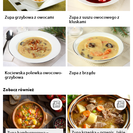
Zupa grzybowa z owocami
Zupa z suszu owocowego z
kluskami
Kociewska polewka owocowo-
Zupa z brządu
grzybowa
Zobacz również
Zupa krzepka – przepis. Jakie
Zupa hamburgerowa –