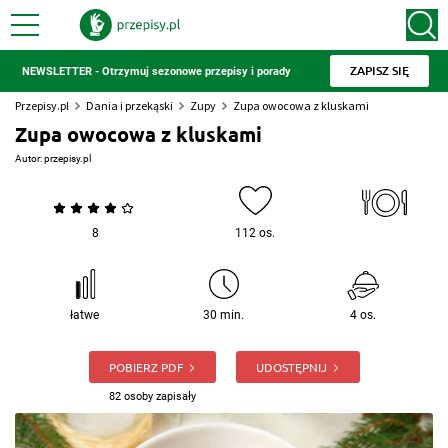
ZAPISZ SIĘ
NEWSLETTER - Otrzymuj sezonowe przepisy i porady
Przepisy.pl
Dania i przekąski
Zupy
Zupa owocowa z kluskami
Zupa owocowa z kluskami
Autor:
przepisy.pl
8
112 os.
łatwe
30 min.
4 os.
POBIERZ PDF
UDOSTĘPNIJ
82 osoby zapisały