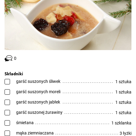
0
Składniki
garść suszonych śliwek
1 sztuka
garść suszonych moreli
1 sztuka
garść suszonych jabłek
1 sztuka
garść suszonej żurawiny
1 sztuka
śmietana
1 szklanka
mąka ziemniaczana
3 łyżki