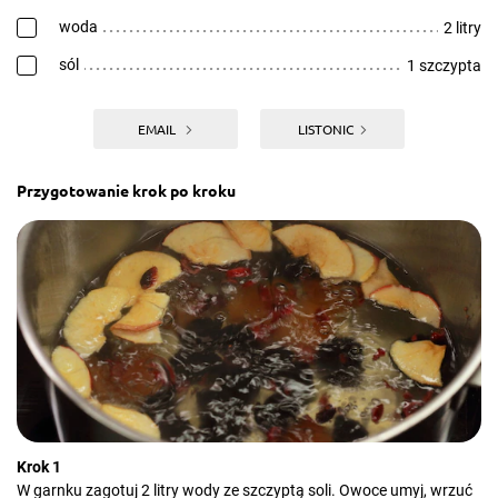
woda
2 litry
sól
1 szczypta
EMAIL
LISTONIC
Przygotowanie krok po kroku
Krok 1
W garnku zagotuj 2 litry wody ze szczyptą soli. Owoce umyj, wrzuć