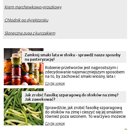
Krem marchewkowo-groszkowy
Chłodnik po dyrektorsku
Słoneczna zupa z kurczakiem
Zamknij smaki lata w słoiku - sprawdź nasze sposoby
na pasteryzację!
Robienie przetworów jest najprostszym i
zdecydowanie najsmaczniejszym sposobem
na to, by zachować smaki wiosny, lata i
jesieni na dłużej. Można robić setki zdjęć
Czytaj więcej
krajobrazów, by cieszyć nimi oko w sezonie
zimowym, ale to smaczny posiłek pozwoli w
pełni poczuć atmosferę cieplejszych
Jak zrobić fasolkę szparagową do słoików na zimę?
miesięcy. Przygotowanie słoików ze
Jak zawekować?
smakowitą zawartością musi obejmować
patenty, które pozwolą zachować świeżość
Sprawdźcie, jak zrobić fasolkę szparagową
przetworów.
do słoików na zimę i cieszyć się jej smakiem
również poza sezonem. To warzywo możecie
wekować na wiele sposobów. Wykorzystajcie
Czytaj więcej
nasze propozycje!