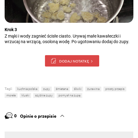
Krok 3
Z mąki i wody zagnieć ścisłe ciasto. Urywaj małe kawałeczki i
wrzucaj na wrzącą, osoloną wodę. Po ugotowaniu dodaj do zupy.
DODAJ NOTATKĘ
Tagi:
kuchnia polska
zupy
śmietana
śliwki
żurawina
prosty przepis
morele
kluski
szybkie zupy
pomysł na zupę
0
Opinie o przepisie