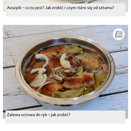
Auszpik – co to jest? Jak zrobić i czym różni się od sztamu?
Zalewa octowa do ryb – jak zrobić?