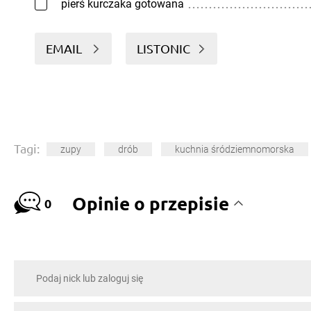
pierś kurczaka gotowana
EMAIL
LISTONIC
Tagi:
zupy
drób
kuchnia śródziemnomorska
Opinie o przepisie
0