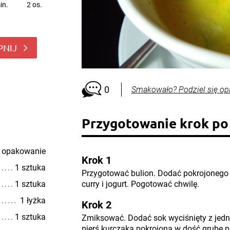
in.
2 os.
PNIJ
0
Smakowało? Podziel się op
Przygotowanie krok po
 opakowanie
Krok 1
1 sztuka
Przygotować bulion. Dodać pokrojonego se
1 sztuka
curry i jogurt. Pogotować chwilę.
1 łyżka
Krok 2
1 sztuka
Zmiksować. Dodać sok wyciśnięty z jedne
pierś kurczaka pokrojoną w dość grube p