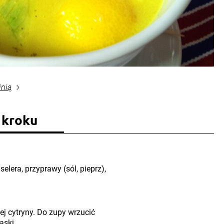
inią
 kroku
lera, przyprawy (sól, pieprz),
j cytryny. Do zupy wrzucić
aski.