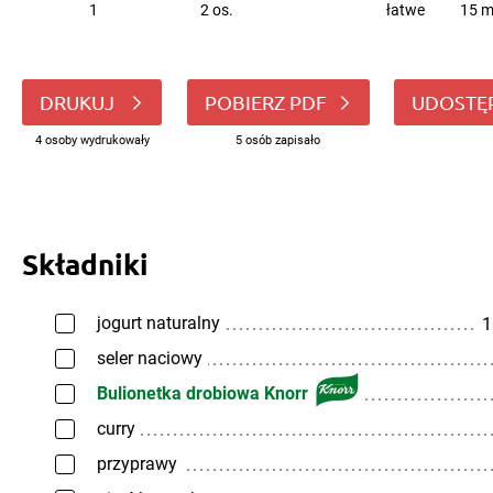
1
2 os.
łatwe
15 m
DRUKUJ
POBIERZ PDF
UDOSTĘ
4 osoby wydrukowały
5 osób zapisało
Składniki
jogurt naturalny
1
seler naciowy
Bulionetka drobiowa Knorr
curry
przyprawy