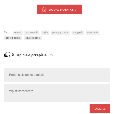
DODAJ NOTATKĘ
Tagi:
mięso
przystawki
jajka
prosty przepis
oscypek
śniadanie
danie z serem
szybkie danie
0
Opinie o przepisie
DODAJ