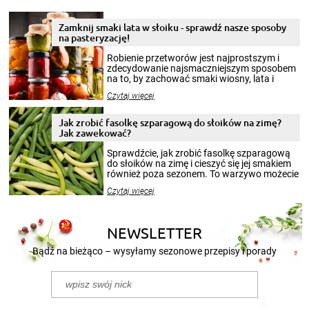
Zamknij smaki lata w słoiku - sprawdź nasze sposoby
na pasteryzację!
Robienie przetworów jest najprostszym i
zdecydowanie najsmaczniejszym sposobem
na to, by zachować smaki wiosny, lata i
jesieni na dłużej. Można robić setki zdjęć
Czytaj więcej
krajobrazów, by cieszyć nimi oko w sezonie
zimowym, ale to smaczny posiłek pozwoli w
pełni poczuć atmosferę cieplejszych
Jak zrobić fasolkę szparagową do słoików na zimę?
miesięcy. Przygotowanie słoików ze
Jak zawekować?
smakowitą zawartością musi obejmować
patenty, które pozwolą zachować świeżość
Sprawdźcie, jak zrobić fasolkę szparagową
przetworów.
do słoików na zimę i cieszyć się jej smakiem
również poza sezonem. To warzywo możecie
wekować na wiele sposobów. Wykorzystajcie
Czytaj więcej
nasze propozycje!
NEWSLETTER
Bądź na bieżąco – wysyłamy sezonowe przepisy i porady