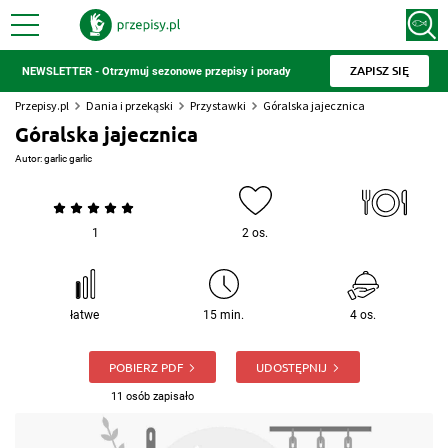
ZAPISZ SIĘ
NEWSLETTER - Otrzymuj sezonowe przepisy i porady
Przepisy.pl
Dania i przekąski
Przystawki
Góralska jajecznica
Góralska jajecznica
Autor:
garlic garlic
1
2 os.
łatwe
15 min.
4 os.
POBIERZ PDF
UDOSTĘPNIJ
11 osób zapisało