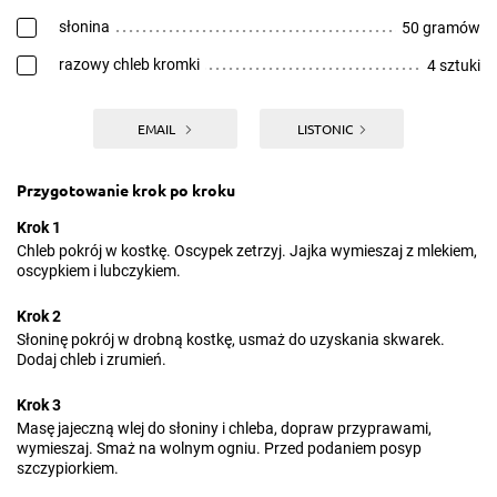
słonina
50 gramów
razowy chleb kromki
4 sztuki
EMAIL
LISTONIC
Przygotowanie krok po kroku
Krok 1
Chleb pokrój w kostkę. Oscypek zetrzyj. Jajka wymieszaj z mlekiem,
oscypkiem i lubczykiem.
Krok 2
Słoninę pokrój w drobną kostkę, usmaż do uzyskania skwarek.
Dodaj chleb i zrumień.
Krok 3
Masę jajeczną wlej do słoniny i chleba, dopraw przyprawami,
wymieszaj. Smaż na wolnym ogniu. Przed podaniem posyp
szczypiorkiem.