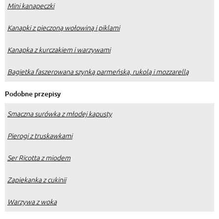
Mini kanapeczki
Kanapki z pieczoną wołowiną i piklami
Kanapka z kurczakiem i warzywami
Bagietka faszerowana szynką parmeńską, rukolą i mozzarellą
Podobne przepisy
Smaczna surówka z młodej kapusty
Pierogi z truskawkami
Ser Ricotta z miodem
Zapiekanka z cukinii
Warzywa z woka