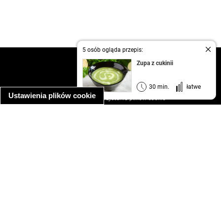
5 osób ogląda przepis:
kontakt
Zupa z cukinii
regulamin
informacja o prywatności
30 min.
łatwe
Ustawienia plików cookie
informacja o wykorzystaniu plików cookie
ułatwienia dostępu
Najpopularniejsze przepisy
spaghetti bolognese
makaron z kurczakiem w sosie śmietanowym
kanapka z indykiem
ratatouille
lahmacun
mac and cheese