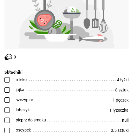
0
Składniki
mleko
4 łyżki
jajka
8 sztuk
szczypior
1 pęczek
lubczyk
1 łyżeczka
pieprz do smaku
null
oscypek
0.5 sztuki