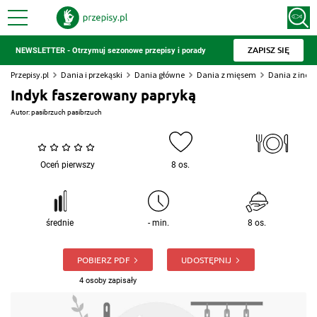
ZAPISZ SIĘ
NEWSLETTER - Otrzymuj sezonowe przepisy i porady
Przepisy.pl
Dania i przekąski
Dania główne
Dania z mięsem
Dania z indy
Indyk faszerowany papryką
Autor:
pasibrzuch pasibrzuch
Oceń pierwszy
8 os.
średnie
- min.
8 os.
POBIERZ PDF
UDOSTĘPNIJ
4 osoby zapisały