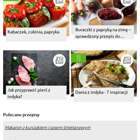
Buraczki z papryką na zimę –
Kabaczek, cukinia, papryka
sprawdzony przepis do
słoików
Jak przyprawić pierś z
Dania z indyka - 7 inspiracji
indyka?
Polecane przepisy
Makaron z kurczakiem i sosem śmietanowym