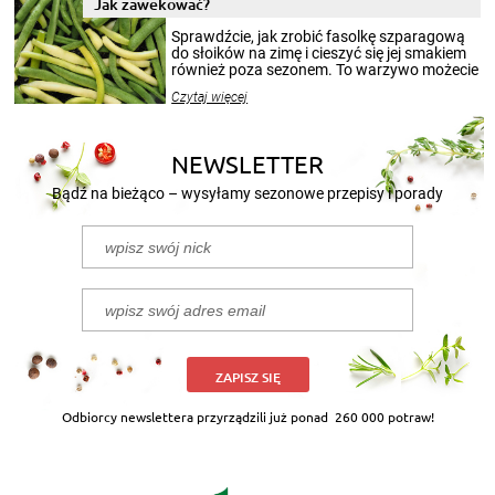
miesięcy. Przygotowanie słoików ze
Jak zawekować?
smakowitą zawartością musi obejmować
patenty, które pozwolą zachować świeżość
Sprawdźcie, jak zrobić fasolkę szparagową
przetworów.
do słoików na zimę i cieszyć się jej smakiem
również poza sezonem. To warzywo możecie
wekować na wiele sposobów. Wykorzystajcie
Czytaj więcej
nasze propozycje!
NEWSLETTER
Bądź na bieżąco – wysyłamy sezonowe przepisy i porady
ZAPISZ SIĘ
Odbiorcy newslettera przyrządzili już ponad
260 000 potraw!