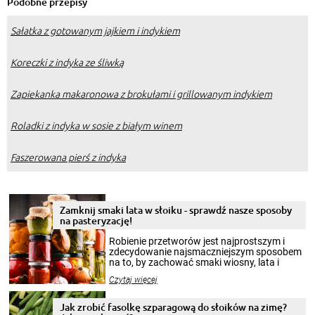
Podobne przepisy
Sałatka z gotowanym jajkiem i indykiem
Koreczki z indyka ze śliwką
Zapiekanka makaronowa z brokułami i grillowanym indykiem
Roladki z indyka w sosie z białym winem
Faszerowana pierś z indyka
Zamknij smaki lata w słoiku - sprawdź nasze sposoby
na pasteryzację!
Robienie przetworów jest najprostszym i
zdecydowanie najsmaczniejszym sposobem
na to, by zachować smaki wiosny, lata i
jesieni na dłużej. Można robić setki zdjęć
Czytaj więcej
krajobrazów, by cieszyć nimi oko w sezonie
zimowym, ale to smaczny posiłek pozwoli w
pełni poczuć atmosferę cieplejszych
Jak zrobić fasolkę szparagową do słoików na zimę?