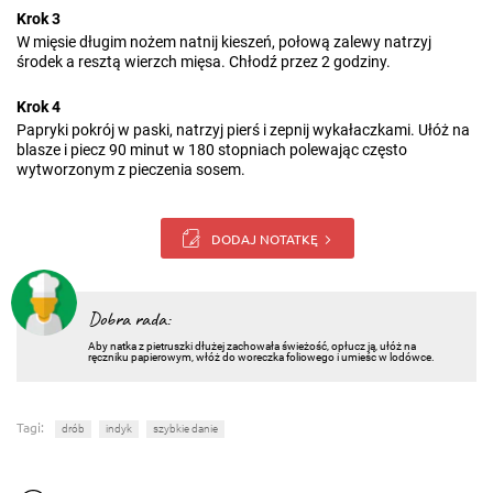
Krok 3
W mięsie długim nożem natnij kieszeń, połową zalewy natrzyj
środek a resztą wierzch mięsa. Chłodź przez 2 godziny.
Krok 4
Papryki pokrój w paski, natrzyj pierś i zepnij wykałaczkami. Ułóż na
blasze i piecz 90 minut w 180 stopniach polewając często
wytworzonym z pieczenia sosem.
DODAJ NOTATKĘ
Dobra rada:
Aby natka z pietruszki dłużej zachowała świeżość, opłucz ją, ułóż na
ręczniku papierowym, włóż do woreczka foliowego i umieśc w lodówce.
Tagi:
drób
indyk
szybkie danie