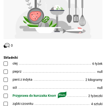
0
Składniki
olej
6 łyżek
pieprz
null
pierś z indyka
2 kilogramy
sól
null
Przyprawa do kurczaka Knorr
2 łyżeczki
ząbki czosnku
4 sztuki