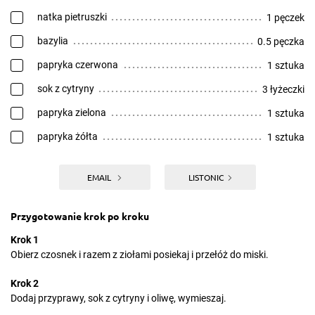
natka pietruszki
1 pęczek
bazylia
0.5 pęczka
papryka czerwona
1 sztuka
sok z cytryny
3 łyżeczki
papryka zielona
1 sztuka
papryka żółta
1 sztuka
EMAIL
LISTONIC
Przygotowanie krok po kroku
Krok 1
Obierz czosnek i razem z ziołami posiekaj i przełóż do miski.
Krok 2
Dodaj przyprawy, sok z cytryny i oliwę, wymieszaj.