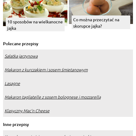
Co można przeczytać na
10 sposobów na wielkanocne
skorupce jajka?
jajka
Polecane przepisy
Sałatka jarzynowa
Makaron z kurczakiem i sosem śmietanowym
Lasagne
Makaron tagliatelle z sosem bolognese i mozzarellą
Klasyczny Mac’n Cheese
Inne przepisy