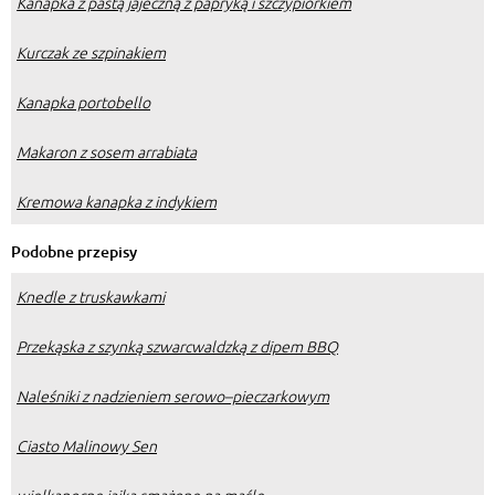
Kanapka z pastą jajeczną z papryką i szczypiorkiem
Kurczak ze szpinakiem
Kanapka portobello
Makaron z sosem arrabiata
Kremowa kanapka z indykiem
Podobne przepisy
Knedle z truskawkami
Przekąska z szynką szwarcwaldzką z dipem BBQ
Naleśniki z nadzieniem serowo–pieczarkowym
Ciasto Malinowy Sen