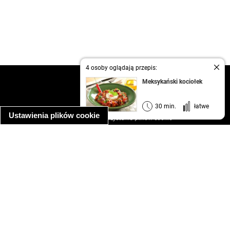
4 osoby oglądają przepis:
kontakt
Meksykański kociołek
regulamin
informacja o prywatności
30 min.
łatwe
Ustawienia plików cookie
informacja o wykorzystaniu plików cookie
ułatwienia dostępu
Najpopularniejsze przepisy
spaghetti bolognese
makaron z kurczakiem w sosie śmietanowym
kanapka z indykiem
ratatouille
lahmacun