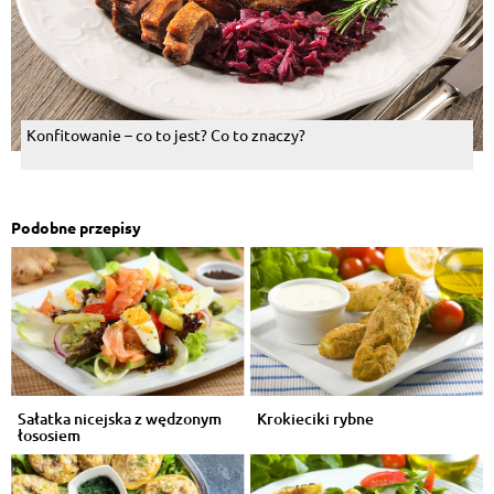
Konfitowanie – co to jest? Co to znaczy?
Podobne przepisy
Sałatka nicejska z wędzonym
Krokieciki rybne
łososiem