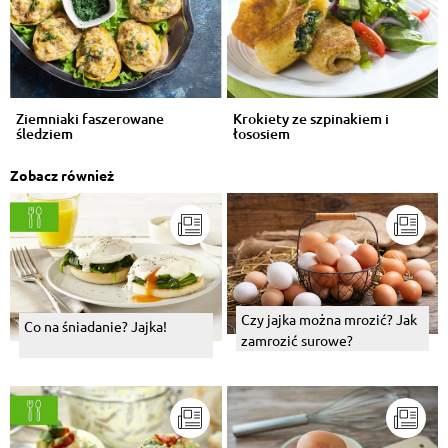
Ziemniaki faszerowane
Krokiety ze szpinakiem i
śledziem
łososiem
Zobacz również
Czy jajka można mrozić? Jak
Co na śniadanie? Jajka!
zamrozić surowe?