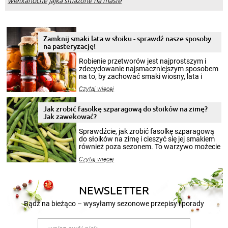
wielkanocne jajka smażone na maśle
Zamknij smaki lata w słoiku - sprawdź nasze sposoby
na pasteryzację!
Robienie przetworów jest najprostszym i
zdecydowanie najsmaczniejszym sposobem
na to, by zachować smaki wiosny, lata i
jesieni na dłużej. Można robić setki zdjęć
Czytaj więcej
krajobrazów, by cieszyć nimi oko w sezonie
zimowym, ale to smaczny posiłek pozwoli w
pełni poczuć atmosferę cieplejszych
Jak zrobić fasolkę szparagową do słoików na zimę?
miesięcy. Przygotowanie słoików ze
Jak zawekować?
smakowitą zawartością musi obejmować
patenty, które pozwolą zachować świeżość
Sprawdźcie, jak zrobić fasolkę szparagową
przetworów.
do słoików na zimę i cieszyć się jej smakiem
również poza sezonem. To warzywo możecie
wekować na wiele sposobów. Wykorzystajcie
Czytaj więcej
nasze propozycje!
NEWSLETTER
Bądź na bieżąco – wysyłamy sezonowe przepisy i porady