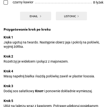
czarny kawior
8 łyżek
EMAIL
LISTONIC
Przygotowanie krok po kroku
Krok 1
Jajka ugotuj na twardo. Następnie obierz jaja i pokrój na połówki,
wyjmij żółtka.
Krok 2
Rozetrzyj je widelcem i połącz z majonezem.
Krok 4
Masą napełnij białka i każdą połówkę zawiń w plaster łososia.
Krok 3
Dodaj sos sałatkowy
Knorr
i ponownie dokładnie wymieszaj.
Krok 5
Ułóż na talerzu wraz z kawiorem. Potrawę udekoruj posiekanym