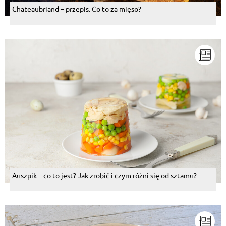
Chateaubriand – przepis. Co to za mięso?
Auszpik – co to jest? Jak zrobić i czym różni się od sztamu?