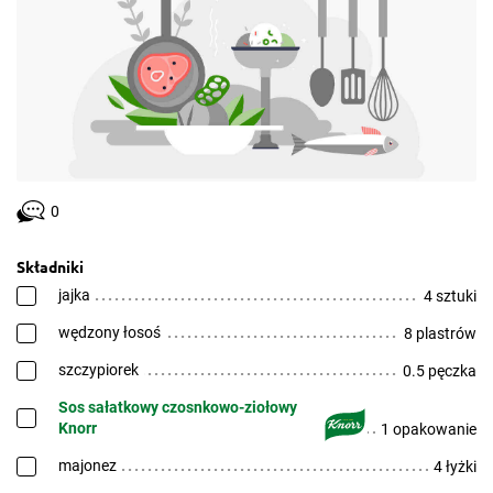
0
Składniki
jajka
4 sztuki
wędzony łosoś
8 plastrów
szczypiorek
0.5 pęczka
Sos sałatkowy czosnkowo-ziołowy
Knorr
1 opakowanie
majonez
4 łyżki