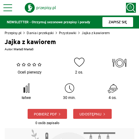
ZAPISZ SIĘ
NEWSLETTER - Otrzymuj sezonowe przepisy i porady
Przepisy.pl
Dania i przekąski
Przystawki
Jajka z kawiorem
Jajka z kawiorem
Autor:
MartaS MartaS
Oceń pierwszy
2 os.
łatwe
30 min.
4 os.
POBIERZ PDF
UDOSTĘPNIJ
0 osób zapisało