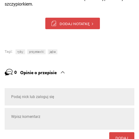
szczypiorkiem.
DODAJ NOTATKĘ
Tagi:
ryby
przystawki
jajka
0
Opinie o przepisie
DODAJ