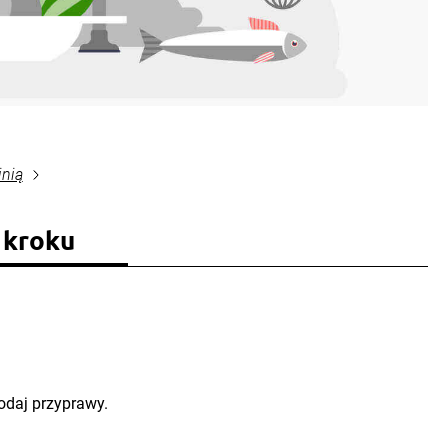
inią
 kroku
odaj przyprawy.