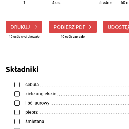
1
4 os.
średnie
60 m
DRUKUJ
POBIERZ PDF
UDOSTĘ
10 osób wydrukowało
10 osób zapisało
Składniki
cebula
ziele angielskie
liść laurowy
pieprz
śmietana