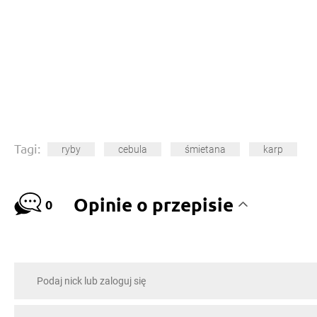
Tagi:
ryby
cebula
śmietana
karp
Opinie o przepisie
0