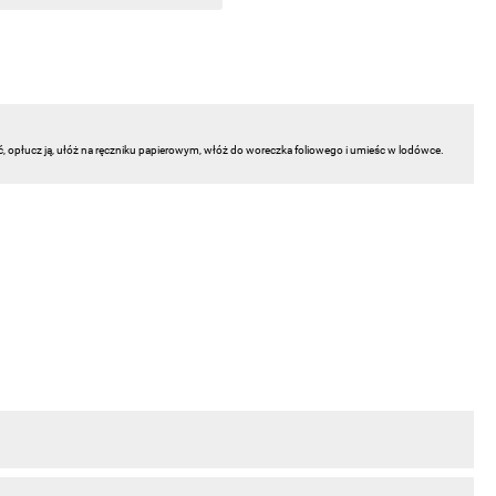
ć, opłucz ją, ułóż na ręczniku papierowym, włóż do woreczka foliowego i umieśc w lodówce.