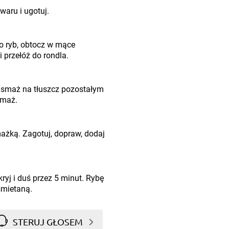
waru i ugotuj.
do ryb, obtocz w mące
 przełóż do rondla.
odsmaż na tłuszcz pozostałym
smaż.
ażką. Zagotuj, dopraw, dodaj
ryj i duś przez 5 minut. Rybę
śmietaną.
STERUJ GŁOSEM