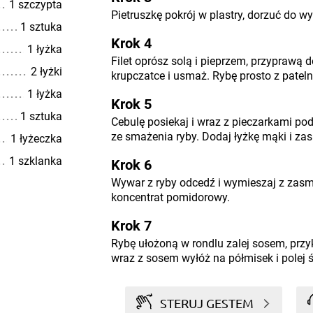
1 szczypta
Pietruszkę pokrój w plastry, dorzuć do wy
1 sztuka
Krok 4
1 łyżka
Filet oprósz solą i pieprzem, przyprawą 
2 łyżki
krupczatce i usmaż. Rybę prosto z patelni
1 łyżka
Krok 5
1 sztuka
Cebulę posiekaj i wraz z pieczarkami p
ze smażenia ryby. Dodaj łyżkę mąki i za
1 łyżeczka
1 szklanka
Krok 6
Wywar z ryby odcedź i wymieszaj z zasm
koncentrat pomidorowy.
Krok 7
Rybę ułożoną w rondlu zalej sosem, przyk
wraz z sosem wyłóż na półmisek i polej 
STERUJ GESTEM