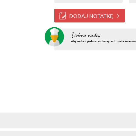
DODAJ NOTATKĘ
Dobra rada:
Aby natka z pietruszki dłużej zachowała świeżoś