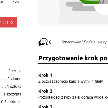
in.
4 os.
PNIJ
0
Smakowało? Podziel się op
Przygotowanie krok po
2 sztuki
Krok 1
1 ziarno
Z oczyszczonego karpia wytnij 4 filety.
1 sztuka
Krok 2
1 szczypta
Pozostałości z ryby zalej gorącą wodą, d
0.5 szklanki
Krok 3