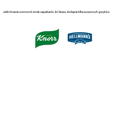
Jeśli chcecie wzmocnić smak zapiekanki, do farszu dodajcie kilka suszonych grzybów.