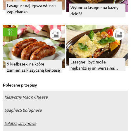
Lasagne - najlepsza włoska
Wyborna lasagne na każdy
zapiekanka
dzień!
Lasagne - być może
9 kiełbasek, na które
najbardziej uniwersalna
zamienisz klasyczną kiełbasę
zapiekanka na świecie
Polecane przepisy
Klasyczny Mac’n Cheese
Spaghetti bolognese
Sałatka jarzynowa