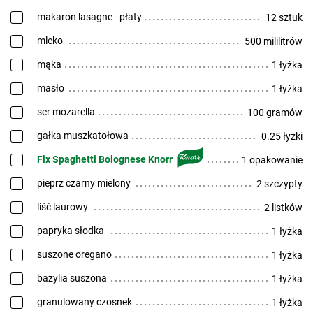
makaron lasagne - płaty
12 sztuk
mleko
500 mililitrów
mąka
1 łyżka
masło
1 łyżka
ser mozarella
100 gramów
gałka muszkatołowa
0.25 łyżki
Fix Spaghetti Bolognese Knorr
1 opakowanie
pieprz czarny mielony
2 szczypty
liść laurowy
2 listków
papryka słodka
1 łyżka
suszone oregano
1 łyżka
bazylia suszona
1 łyżka
granulowany czosnek
1 łyżka