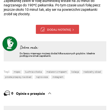
Zapiekankę zawiń w folię aluminiową wstaw na 30 minut do
nagrzanego do 190*C piekarnika. Po tym czasie usuń folię piecz
jeszcze około 10 minut tak, aby ser na powierzchni zapiekanki
zrobił się złocisty.
DODAJ NOTATKĘ
Dobra rada:
Do farszu mięsnego możesz dodać kilka suszonych grzybów. Idealnie
podbiją one smak zapiekanki.
Tagi:
mięso
kuchnia włoska
makaron z mięsem
kolacja
niedzielny obiad
proste przepisy na obiad
najnowsze
instagram
0
Opinie o przepisie