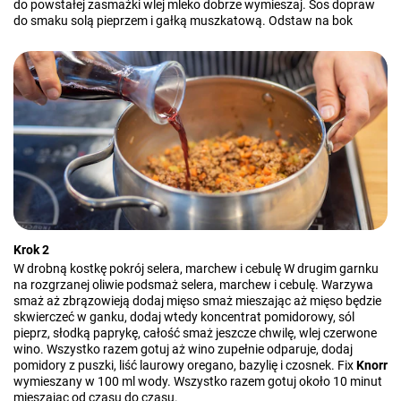
do powstałej zasmażki wlej mleko dobrze wymieszaj. Sos dopraw
do smaku solą pieprzem i gałką muszkatową. Odstaw na bok
Krok 2
W drobną kostkę pokrój selera, marchew i cebulę W drugim garnku
na rozgrzanej oliwie podsmaż selera, marchew i cebulę. Warzywa
smaż aż zbrązowieją dodaj mięso smaż mieszając aż mięso będzie
skwierczeć w ganku, dodaj wtedy koncentrat pomidorowy, sól
pieprz, słodką paprykę, całość smaż jeszcze chwilę, wlej czerwone
wino. Wszystko razem gotuj aż wino zupełnie odparuje, dodaj
pomidory z puszki, liść laurowy oregano, bazylię i czosnek. Fix
Knorr
wymieszany w 100 ml wody. Wszystko razem gotuj około 10 minut
mieszając od czasu do czasu.