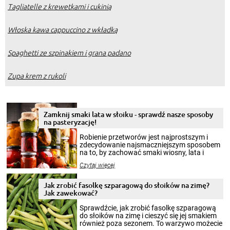
Tagliatelle z krewetkami i cukinią
Włoska kawa cappuccino z wkładką
Spaghetti ze szpinakiem i grana padano
Zupa krem z rukoli
Zamknij smaki lata w słoiku - sprawdź nasze sposoby
na pasteryzację!
Robienie przetworów jest najprostszym i
zdecydowanie najsmaczniejszym sposobem
na to, by zachować smaki wiosny, lata i
jesieni na dłużej. Można robić setki zdjęć
Czytaj więcej
krajobrazów, by cieszyć nimi oko w sezonie
zimowym, ale to smaczny posiłek pozwoli w
pełni poczuć atmosferę cieplejszych
Jak zrobić fasolkę szparagową do słoików na zimę?
miesięcy. Przygotowanie słoików ze
Jak zawekować?
smakowitą zawartością musi obejmować
patenty, które pozwolą zachować świeżość
Sprawdźcie, jak zrobić fasolkę szparagową
przetworów.
do słoików na zimę i cieszyć się jej smakiem
również poza sezonem. To warzywo możecie