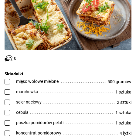
0
Składniki
mięso wołowe mielone
500 gramów
marchewka
1 sztuka
seler naciowy
2 sztuki
cebula
1 sztuka
puszka pomidorów pelati
1 sztuka
koncentrat pomidorowy
4 łyżki