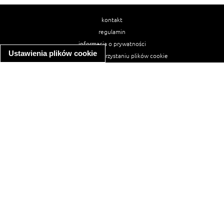
kontakt
regulamin
informacja o prywatności
Ustawienia plików cookie
informacja o wykorzystaniu plików cookie
ułatwienia dostępu
Najpopularniejsze przepisy
spaghetti bolognese
makaron z kurczakiem w sosie śmietanowym
kanapka z indykiem
ratatouille
lahmacun
mac and cheese
zupa minestrone
cannelloni ze szpinakiem i ricottą
spaghetti przepisy