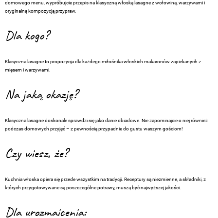
domowego menu, wypróbujcie przepis na klasyczną włoską lasagne z wołowiną, warzywami i
oryginalną kompozycją przypraw.
Dla kogo?
Klasyczna lasagne to propozycja dla każdego miłośnika włoskich makaronów zapiekanych z
mięsem i warzywami.
Na jaką okazję?
Klasyczna lasagne doskonale sprawdzi się jako danie obiadowe. Nie zapominajcie o niej również
podczas domowych przyjęć – z pewnością przypadnie do gustu waszym gościom!
Czy wiesz, że?
Kuchnia włoska opiera się przede wszystkim na tradycji. Receptury są niezmienne, a składniki, z
których przygotowywane są poszczególne potrawy, muszą być najwyższej jakości.
Dla urozmaicenia: