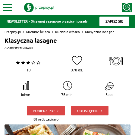
ZAPISZ SIĘ
NEWSLETTER - Otrzymuj sezonowe przepisy i porady
Przepisy.pl
Kuchnie świata
Kuchnia włoska
Klasyczna lasagne
Klasyczna lasagne
Autor:
Piotr Murawski
10
370 os.
łatwe
75 min.
5 os.
POBIERZ PDF
UDOSTĘPNIJ
88 osób zapisało