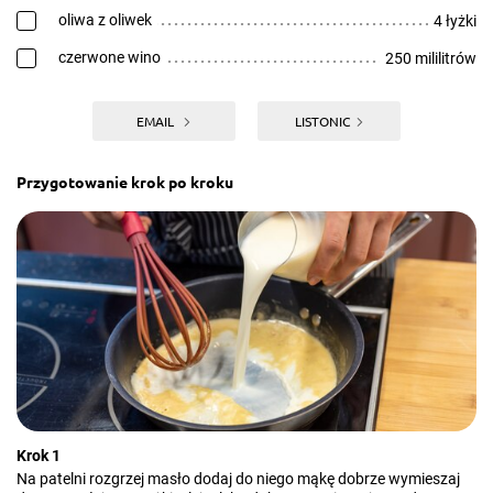
oliwa z oliwek
4 łyżki
czerwone wino
250 mililitrów
EMAIL
LISTONIC
Przygotowanie krok po kroku
Krok 1
Na patelni rozgrzej masło dodaj do niego mąkę dobrze wymieszaj