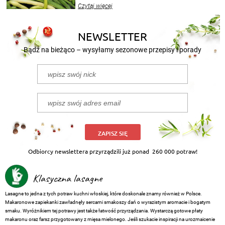
wekować na wiele sposobów. Wykorzystajcie
Czytaj więcej
nasze propozycje!
NEWSLETTER
Bądź na bieżąco – wysyłamy sezonowe przepisy i porady
ZAPISZ SIĘ
Odbiorcy newslettera przyrządzili już ponad
260 000 potraw!
Klasyczna lasagne
Lasagne to jedna z tych potraw kuchni włoskiej, które doskonale znamy również w Polsce.
Makaronowe zapiekanki zawładnęły sercami smakoszy dań o wyrazistym aromacie i bogatym
smaku. Wyróżnikiem tej potrawy jest także łatwość przyrządzania. Wystarczą gotowe płaty
makaronu oraz farsz przygotowany z mięsa mielonego. Jeśli szukacie inspiracji na urozmaicenie