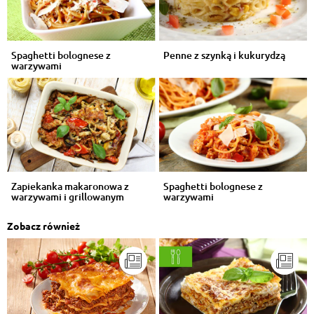
Spaghetti bolognese z
Penne z szynką i kukurydzą
warzywami
Zapiekanka makaronowa z
Spaghetti bolognese z
warzywami i grillowanym
warzywami
kurczakiem
Zobacz również