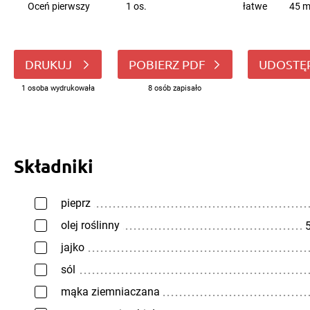
Oceń pierwszy
1 os.
łatwe
45 m
DRUKUJ
POBIERZ PDF
UDOSTĘ
1 osoba wydrukowała
8 osób zapisało
Składniki
pieprz
olej roślinny
5
jajko
sól
mąka ziemniaczana