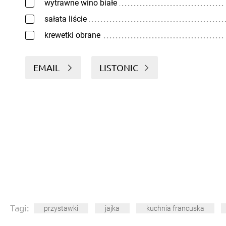
wytrawne wino białe
sałata liście
krewetki obrane
EMAIL
LISTONIC
Tagi:
przystawki
jajka
kuchnia francuska