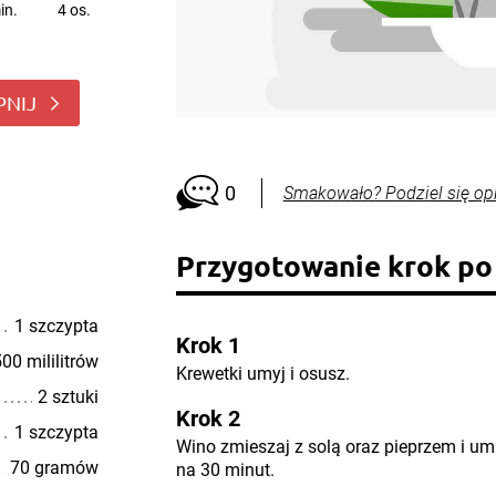
in.
4 os.
PNIJ
0
Smakowało? Podziel się op
Przygotowanie krok po
1 szczypta
Krok 1
00 mililitrów
Krewetki umyj i osusz.
2 sztuki
Krok 2
1 szczypta
Wino zmieszaj z solą oraz pieprzem i um
70 gramów
na 30 minut.