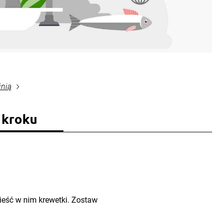
inią
 kroku
ieść w nim krewetki. Zostaw