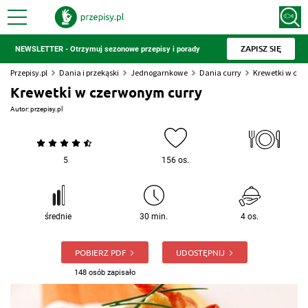
ZAPISZ SIĘ
NEWSLETTER - Otrzymuj sezonowe przepisy i porady
Przepisy.pl
Dania i przekąski
Jednogarnkowe
Dania curry
Krewetki w cze
Krewetki w czerwonym curry
Autor:
przepisy.pl
5
156 os.
średnie
30 min.
4 os.
POBIERZ PDF
UDOSTĘPNIJ
148 osób zapisało