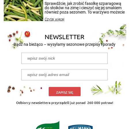
patenty, które pozwolą zachować świeżość
Sprawdźcie, jak zrobić fasolkę szparagową
przetworów.
do słoików na zimę i cieszyć się jej smakiem
również poza sezonem. To warzywo możecie
wekować na wiele sposobów. Wykorzystajcie
Czytaj więcej
nasze propozycje!
NEWSLETTER
Bądź na bieżąco – wysyłamy sezonowe przepisy i porady
ZAPISZ SIĘ
Odbiorcy newslettera przyrządzili już ponad
260 000 potraw!