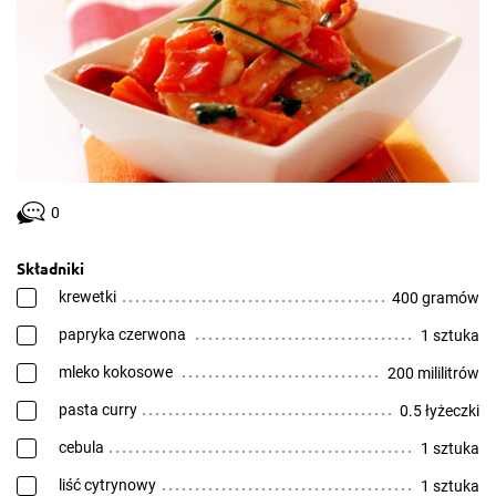
0
Składniki
krewetki
400 gramów
papryka czerwona
1 sztuka
mleko kokosowe
200 mililitrów
pasta curry
0.5 łyżeczki
cebula
1 sztuka
liść cytrynowy
1 sztuka