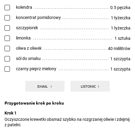
kolendra
0.5 pęczka
koncentrat pomidorowy
1 łyżeczka
szczypiorek
1 łyżeczka
limonka
1 sztuka
oliwa z oliwek
40 mililitrów
sól do smaku
1 szczypta
czarny pieprz mielony
1 szczypta
EMAIL
LISTONIC
Przygotowanie krok po kroku
Krok 1
Oczyszczone krewetki obsmaż szybko na rozgrzanej oliwie i zdejmij
z patelni.