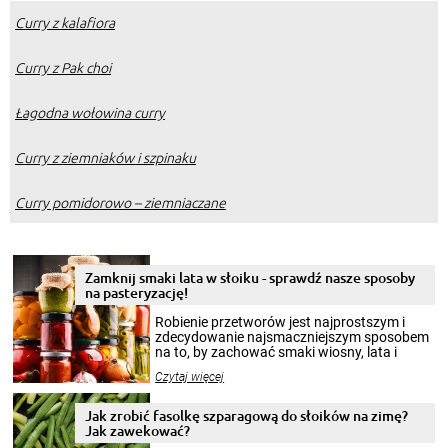
Curry z kalafiora
Curry z Pak choi
Łagodna wołowina curry
Curry z ziemniaków i szpinaku
Curry pomidorowo – ziemniaczane
Zamknij smaki lata w słoiku - sprawdź nasze sposoby
na pasteryzację!
Robienie przetworów jest najprostszym i
zdecydowanie najsmaczniejszym sposobem
na to, by zachować smaki wiosny, lata i
jesieni na dłużej. Można robić setki zdjęć
Czytaj więcej
krajobrazów, by cieszyć nimi oko w sezonie
zimowym, ale to smaczny posiłek pozwoli w
pełni poczuć atmosferę cieplejszych
Jak zrobić fasolkę szparagową do słoików na zimę?
miesięcy. Przygotowanie słoików ze
Jak zawekować?
smakowitą zawartością musi obejmować