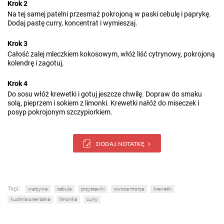
Krok 2
Na tej samej patelni przesmaż pokrojoną w paski cebulę i paprykę.
Dodaj pastę curry, koncentrat i wymieszaj.
Krok 3
Całość zalej mleczkiem kokosowym, włóż liść cytrynowy, pokrojoną
kolendrę i zagotuj.
Krok 4
Do sosu włóż krewetki i gotuj jeszcze chwilę. Dopraw do smaku
solą, pieprzem i sokiem z limonki. Krewetki nałóż do miseczek i
posyp pokrojonym szczypiorkiem.
DODAJ NOTATKĘ
Tagi:
warzywa
cebula
przystawki
owoce morza
krewetki
kuchnia orientalna
limonka
curry