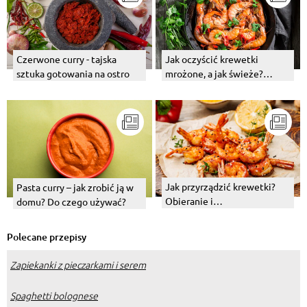
Czerwone curry - tajska
Jak oczyścić krewetki
sztuka gotowania na ostro
mrożone, a jak świeże?
Sprawdzona metoda
Jak przyrządzić krewetki?
Pasta curry – jak zrobić ją w
Obieranie i
domu? Do czego używać?
przygotowywanie krewetek
Polecane przepisy
Zapiekanki z pieczarkami i serem
Spaghetti bolognese