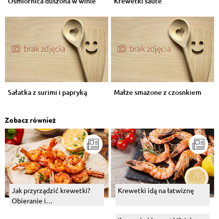
Ośmiornica duszona w winie
Krewetki saute
Sałatka z surimi i papryką
Małże smażone z czosnkiem
Zobacz również
Jak przyrządzić krewetki?
Krewetki idą na łatwiznę
Obieranie i
przygotowywanie krewetek