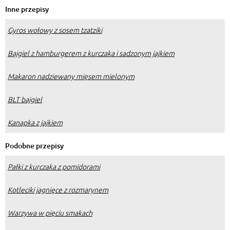
Inne przepisy
Gyros wołowy z sosem tzatziki
Bajgiel z hamburgerem z kurczaka i sadzonym jajkiem
Makaron nadziewany mięsem mielonym
BLT bajgiel
Kanapka z jajkiem
Podobne przepisy
Pałki z kurczaka z pomidorami
Kotleciki jagnięce z rozmarynem
Warzywa w pięciu smakach