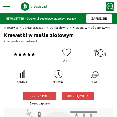
ZAPISZ SIĘ
NEWSLETTER - Otrzymuj sezonowe przepisy i porady
Przepisy.pl
Dania i przekąski
Dania główne
Krewetki w maśle ziołowym
Krewetki w maśle ziołowym
Autor:
pasibrzuch pasibrzuch
1
2 os.
średnie
30 min.
2 os.
POBIERZ PDF
UDOSTĘPNIJ
5 osób zapisało