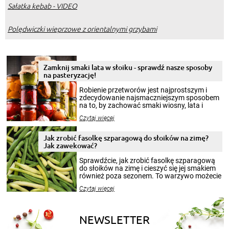
Sałatka kebab - VIDEO
Polędwiczki wieprzowe z orientalnymi grzybami
Zamknij smaki lata w słoiku - sprawdź nasze sposoby
na pasteryzację!
Robienie przetworów jest najprostszym i
zdecydowanie najsmaczniejszym sposobem
na to, by zachować smaki wiosny, lata i
jesieni na dłużej. Można robić setki zdjęć
Czytaj więcej
krajobrazów, by cieszyć nimi oko w sezonie
zimowym, ale to smaczny posiłek pozwoli w
pełni poczuć atmosferę cieplejszych
Jak zrobić fasolkę szparagową do słoików na zimę?
miesięcy. Przygotowanie słoików ze
Jak zawekować?
smakowitą zawartością musi obejmować
patenty, które pozwolą zachować świeżość
Sprawdźcie, jak zrobić fasolkę szparagową
przetworów.
do słoików na zimę i cieszyć się jej smakiem
również poza sezonem. To warzywo możecie
wekować na wiele sposobów. Wykorzystajcie
Czytaj więcej
nasze propozycje!
NEWSLETTER