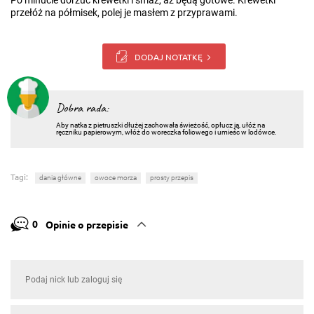
Po minucie dorzuć krewetki i smaż, aż będą gotowe. Krewetki
przełóż na półmisek, polej je masłem z przyprawami.
DODAJ NOTATKĘ
Dobra rada:
Aby natka z pietruszki dłużej zachowała świeżość, opłucz ją, ułóż na
ręczniku papierowym, włóż do woreczka foliowego i umieśc w lodówce.
Tagi:
dania główne
owoce morza
prosty przepis
0
Opinie o przepisie