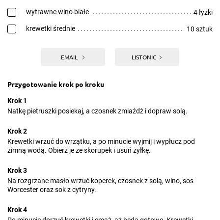
wytrawne wino białe
4 łyżki
krewetki średnie
10 sztuk
EMAIL
LISTONIC
Przygotowanie krok po kroku
Krok 1
Natkę pietruszki posiekaj, a czosnek zmiażdż i dopraw solą.
Krok 2
Krewetki wrzuć do wrzątku, a po minucie wyjmij i wypłucz pod
zimną wodą. Obierz je ze skorupek i usuń żyłkę.
Krok 3
Na rozgrzane masło wrzuć koperek, czosnek z solą, wino, sos
Worcester oraz sok z cytryny.
Krok 4