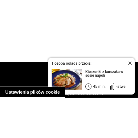
1 osoba ogląda przepis:
kontakt
Kieszonki z kurczaka w
sosie napoli
regulamin
informacja o prywatności
45 min.
łatwe
Ustawienia plików cookie
informacja o wykorzystaniu plików cookie
ułatwienia dostępu
Najpopularniejsze przepisy
spaghetti bolognese
makaron z kurczakiem w sosie śmietanowym