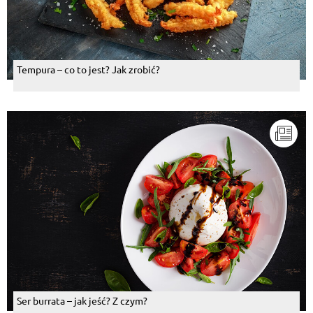
Tempura – co to jest? Jak zrobić?
Ser burrata – jak jeść? Z czym?