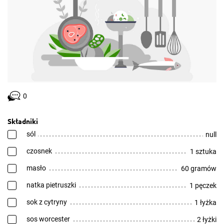
0
Składniki
sól
null
czosnek
1 sztuka
masło
60 gramów
natka pietruszki
1 pęczek
sok z cytryny
1 łyżka
sos worcester
2 łyżki