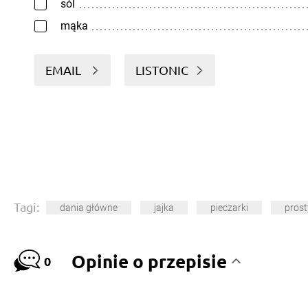
sól
mąka
EMAIL
LISTONIC
Tagi:
dania główne
jajka
pieczarki
prost
Opinie o przepisie
0