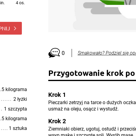
in.
4 os.
PNIJ
0
Smakowało? Podziel się op
Przygotowanie krok po
.5 kilograma
Krok 1
2 łyżki
Pieczarki zetrzyj na tarce o dużych oczka
1 szczypta
usmaż na oleju, osącz i wystudź.
.5 kilograma
Krok 2
1 sztuka
Ziemniaki obierz, ugotuj, ostudź i przeciśn
wsyp mąkę i szczyptę soli. Wyrób masę.