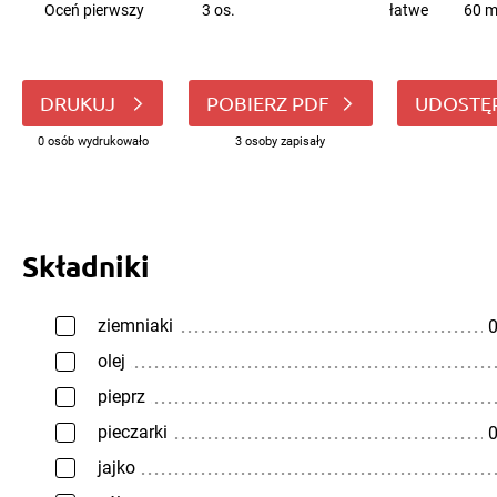
Oceń pierwszy
3 os.
łatwe
60 m
DRUKUJ
POBIERZ PDF
UDOSTĘ
0 osób wydrukowało
3 osoby zapisały
Składniki
ziemniaki
0
olej
pieprz
pieczarki
0
jajko