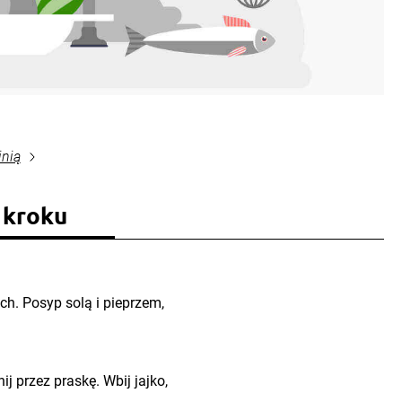
inią
 kroku
ch. Posyp solą i pieprzem,
ij przez praskę. Wbij jajko,